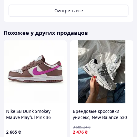
Смотреть всё
Похожее у других продавцов
Nike SB Dunk Smokey
Брендовые кроссовки
Mauve Playful Pink 36
унисекс, New Balance 530
White Silver Lux 38
3 689
.24
₴
2 665
₴
2 476
₴