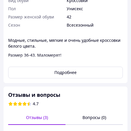
Вид обуви
Кроссовки
Пол
Унисекс
Размер женской обуви
42
Сезон
Всесезонный
Модные, стильные, мягкие и очень удобные кроссовки
белого цвета.
Размер 36-43. Маломерят!
Дополнительные фотографии и замеры по запросу. Что
еще интересует спрашивайте, с радостью поможем
Подробнее
определиться с выбором!
Смотрите другие товары нашей компании. есть еще
много интересного!
Отзывы и вопросы
tvoystil-kiev.com.ua
4.7
Отзывы (3)
Вопросы (0)