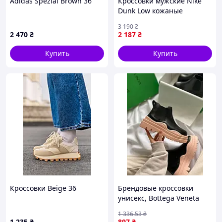
Adidas Spezial Brown 36
Кроссовки мужские Nike
Dunk Low кожаные
осенние белые с черным
3 190
₴
2 470
₴
2 187
₴
Купить
Купить
Кроссовки Beige 36
Брендовые кроссовки
унисекс, Bottega Veneta
Mini Pink No logo РОДРАЖ
1 336
.53
₴
36
1 235
₴
897
₴