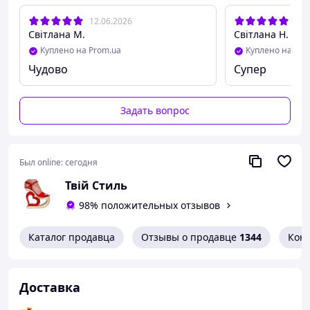
12.06.2026
23.
Світлана М.
Світлана Н.
Куплено на Prom.ua
Куплено на Pro
Чудово
Супер
Задать вопрос
Был online:
сегодня
Твій Стиль
98% положительных отзывов
Каталог продавца
Отзывы о продавце
1344
Кон
Доставка