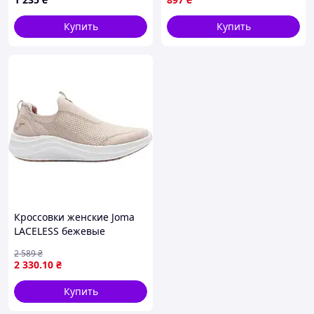
Купить
Купить
Кроссовки женские Joma
LACELESS бежевые
CLACELS2629
2 589
₴
2 330
.10
₴
Купить