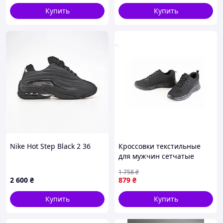
Купить
Купить
Nike Hot Step Black 2 36
Кроссовки текстильные
для мужчин сетчатые
арт.ZF-001 черные для
1 758
₴
активного отдыха и спорта
2 600
₴
879
₴
Купить
Купить