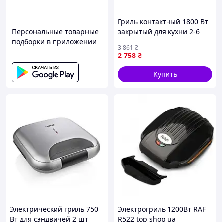
✨ Заменяет сразу
4 прибора
✨ Идеально для
семейных завтраков,
Гриль контактный 1800 Вт
перекусов и праздников
Персональные товарные
закрытый для кухни 2-6
✨ Компактная и стильная — подходит к любой
подборки в приложении
человек антипригарное
3 861
₴
кухне
покрытие Liberton FK-
2 758
₴
✨ Лёгкая в уходе и максимально удобная
10455
Купить
🍓 Готовьте вкусно, легко и разнообразно — всё с
одной вафельницей!
💥
Вафельница 4в1
— 4 удовольствия в 1
корпусе!
🛍️
Добавляйте в корзину и балуйте себя
каждый день!
💚
Электрический гриль 750
Электрогриль 1200Вт RAF
Вт для сэндвичей 2 шт
R522 top shop ua_