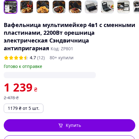
Вафельница мультимейкер 4в1 с сменными
пластинами, 2200Вт орешница
электрическая Сэндвичница
антипригарная
Код: ZP801
4.7
(12)
80+ купили
Готово к отправке
1 239
₴
2 478
₴
1179
₴
от 5 шт.
Купить