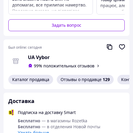
кулинарный помощник 💪
допомагає, все прилипає намертво.
працює, але ще
Продавцю писала, не відповідає.
повному обсязі.
Тому краще такі речі покупати в
Преимуществ
більш надійних магазинах. Де в тебе
Задать вопрос
Компактний, по
є хоч якісь гарантії.
Недостатки
Преимущества
Немає
Гарний на вигляд
Был online:
сегодня
Недостатки
UA Vybor
Якість жахлива
99% положительных отзывов
Каталог продавца
Отзывы о продавце
129
Конт
Доставка
Подписка на доставку Smart
Бесплатно
— в магазины Rozetka
Бесплатно
— в отделения Новой почты
Узнать больше