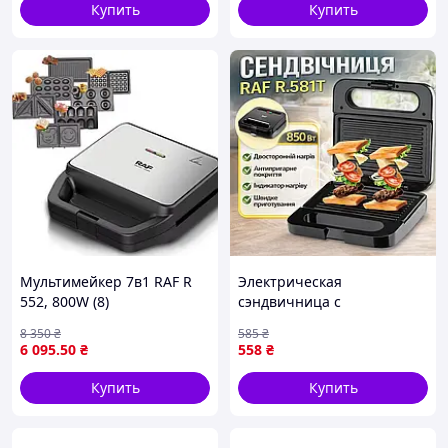
Купить
Купить
Мультимейкер 7в1 RAF R
Электрическая
552, 800W (8)
сэндвичница с
антипригарным
8 350
₴
585
₴
покрытием и
6 095
.50
₴
558
₴
двусторонним нагревом
RAF R.581T 850W
Купить
Купить