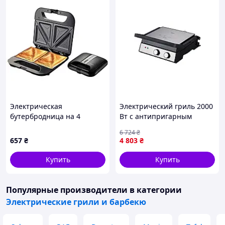
Электрическая
Электрический гриль 2000
бутербродница на 4
Вт с антипригарным
порций, 750Вт, Sokany SK-
покрытием для кухни 2
6 724
₴
08056 /
пластины Zilan FK-10493
657
₴
4 803
₴
Электробутербродница /
Сендвичница
Купить
Купить
Популярные производители
в категории
Электрические грили и барбекю