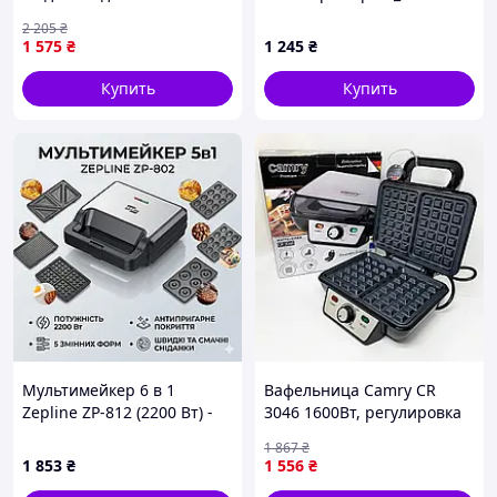
черный Princess FK-10558
2 205
₴
1 575
₴
1 245
₴
Купить
Купить
Мультимейкер 6 в 1
Вафельница Camry CR
Zepline ZP-812 (2200 Вт) -
3046 1600Вт, регулировка
Вафельница, Гриль,
поджаривания,
1 867
₴
Орешница, Сэндвичница,
антипригарное покрытие
1 853
₴
1 556
₴
Пончики, Котлетница