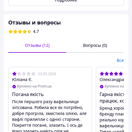
Отзывы и вопросы
4.7
Отзывы (12)
Вопросы (0)
Все
23.05.2026
18.
Юліана Є.
Олександра З.
Куплено на Prom.ua
Куплено на Pro
Погана якість
Гарна якість з
🧇
Вафельница 4в1 — вся кухня в одном
приборе!
🍽️✨
працює, комп
Після першого разу вафельниця
зіпсована. Робила все як потрібно,
Бренд хороший,
Хрустящие сэндвичи, пышные вафли, сочный
добре прогріла, змастила олією, але
бренду планетар
гриль и легендарные орешки со сгущёнкой —
вафлі прилипли с однієї сторони.
реально хорош
всё это готовит одна вафельница!
😍
Покриття погане, злазить. І ось де
вафельниця слу
Орешница (2200W)
— ваш универсальный
воно злазить навіть олія не
Товар цілий, вк