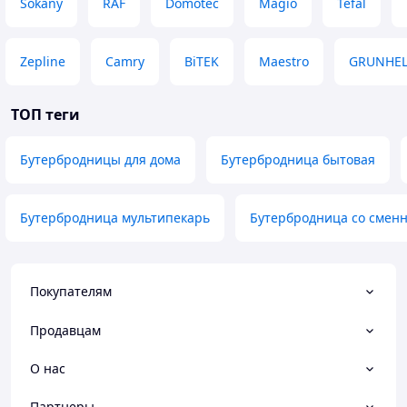
Sokany
RAF
Domotec
Magio
Tefal
Zepline
Camry
BiTEK
Maestro
GRUNHE
ТОП теги
Бутербродницы для дома
Бутербродница бытовая
Бутербродница мультипекарь
Бутербродница со смен
Покупателям
Продавцам
О нас
Партнеры