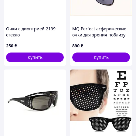
Очки с диоптрией 2199
MQ Perfect асферические
стекло
очки для зрения поблизу
темные, 752728X5E
250
₴
890
₴
Купить
Купить