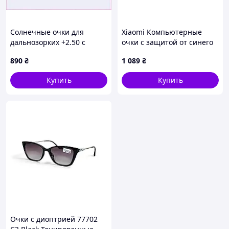
Солнечные очки для
Xiaomi Компьютерные
дальнозорких +2.50 с
очки с защитой от синего
флексами 752T75H5X7
света – антибликовые Blue
890
₴
1 089
₴
Light Glasses для работы
за ПК и смартфоном
Купить
Купить
Очки с диоптрией 77702