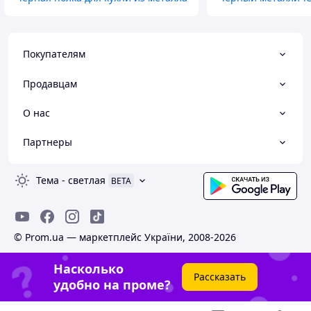
Покупателям
Продавцам
О нас
Партнеры
Тема
-
светлая
BETA
© Prom.ua — маркетплейс України, 2008-2026
Насколько
Рассказать
удобно на проме?