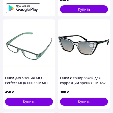
Купить
Очки для чтения MQ
Очки с тонировкой для
Perfect MQR 0003 SMART
коррекции зрения FM 467
+1.00 зеленые 7K5X31A808
C1
450
₴
380
₴
Купить
Купить