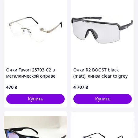
Очки Favori 25703-C2 в
Очки R2 BOOST black
металлической оправе
(matt), линза clear to grey
PC Photochromic, кат. 0-3
470
₴
4 707
₴
Купить
Купить