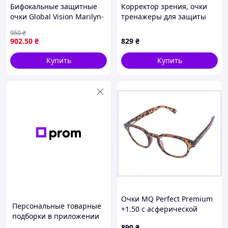
Бифокальные защитные
Корректор зрения, очки
очки Global Vision Marilyn-
тренажеры для защиты
2 Bifocal (gray +2.5), серые
глаз от усталости
950
₴
с диоптриями +2.5 _mx
902
.50
₴
829
₴
Купить
Купить
Очки MQ Perfect Premium
Персональные товарные
+1.50 с асферической
подборки в приложении
линзой, 7K53EH7709
890
₴