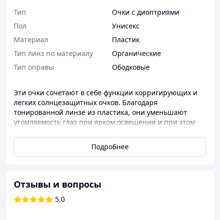
Тип
Очки с диоптриями
Пол
Унисекс
Материал
Пластик
Тип линз по материалу
Органические
Тип оправы
Ободковые
Эти очки сочетают в себе функции корригирующих и
легких солнцезащитных очков. Благодаря
тонированной линзе из пластика, они уменьшают
утомляемость глаз при ярком освещении и при этом
обеспечивают чёткую коррекцию зрения. Подходят для
ежедневного использования на улице, во время
Подробнее
прогулок, за рулём или просто при активном образе
жизни.
Лёгкая
пластиковая оправа
комфортна в носке, а
Отзывы и вопросы
ободковая конструкция надёжно удерживает очки на
лице. Универсальный дизайн делает модель
5.0
подходящей как для мужчин, так и для женщин.