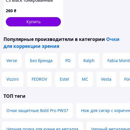
C3 Black Тонированные
260
₴
Купить
Популярные производители
в категории
Очки
для коррекции зрения
Verse
Без бренда
PD
Ralph
Fabia Mont
Vizzini
FEDROV
Estel
MC
Vesta
Fo
ТОП теги
Очки защитные Bold Pro PW37
Нож для сигар с коричн
Черная полка для кухни из металла
Черный металличе