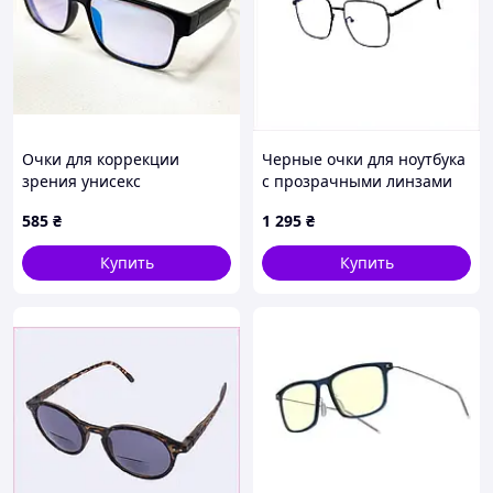
Очки для коррекции
Черные очки для ноутбука
зрения унисекс
с прозрачными линзами
прямоугольные
LuckyLOOK, 88H8A4185
585
₴
1 295
₴
солнцезащитные
зеркальные в пластиковой
Купить
Купить
оправе