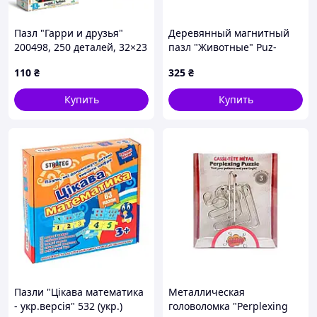
Пазл "Гарри и друзья"
Деревянный магнитный
200498, 250 деталей, 32×23
пазл "Животные" Puz-
см, DoDo Medium-S, в
22930, 35 элементов
110
₴
325
₴
коробке
Купить
Купить
Пазли "Цікава математика
Металлическая
- укр.версія" 532 (укр.)
головоломка "Perplexing