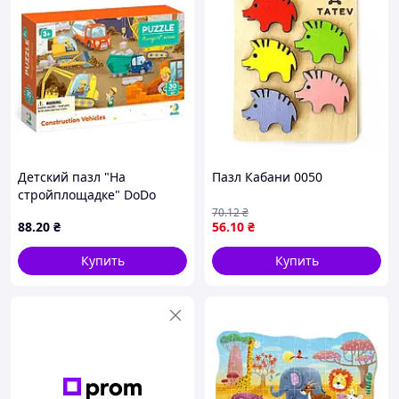
Детский пазл "На
Пазл Кабани 0050
стройплощадке" DoDo
300373, 30 эл.
70
.12
₴
88
.20
₴
56
.10
₴
Купить
Купить