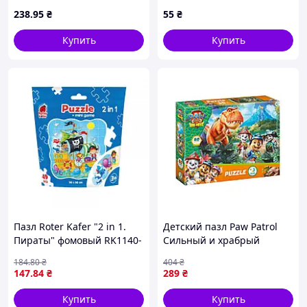
puzzle" 5562D-16, 3
238
.95
₴
55
₴
сложность
Купить
Купить
Пазл Roter Kafer "2 in 1.
Детский пазл Paw Patrol
Пираты" фомовый RK1140-
Сильный и храбрый
04
200801 60 элементов Seli
184
.80
₴
404
₴
Дитячий пазл Paw Patrol
147
.84
₴
289
₴
Сильний та хоробрий
200801 60 елементів
Купить
Купить