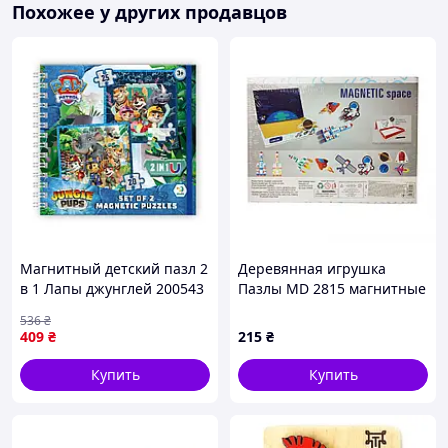
Похожее у других продавцов
Магнитный детский пазл 2
Деревянная игрушка
в 1 Лапы джунглей 200543
Пазлы MD 2815 магнитные
2025 элементов Shopingo
Космос
536
₴
Магнітний дитячий пазл 2
409
₴
215
₴
в 1 Лапи джунглів 200543
2025
Купить
Купить