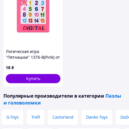
Логическая игра
"Пятнашки" 1376-B(Pink) от
1 до 15 розовый
18
₴
Купить
Популярные производители
в категории
Пазлы
и головоломки
G-Toys
Trefl
Castorland
Danko Toys
DoD