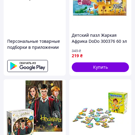
Детский пазл Жаркая
Персональные товарные
Африка DoDo 300376 60 эл
подборки в приложении
Seli Дитячий пазл
349
₴
Спекотна Африка DoDo
219
₴
300376 60 ел
Купить