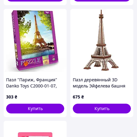
Пазл "Париж, Франция"
Пазл деревянный 3D
Danko Toys C2000-01-07,
модель Эйфелева башня
2000 эл.
механическая 10406
303
₴
675
₴
Мечта путешественника
78 деталей
Купить
Купить