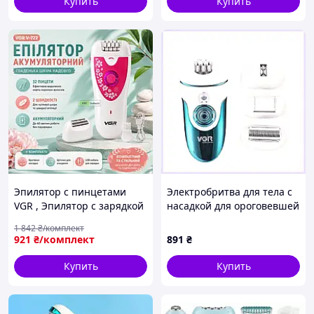
Купить
Купить
Эпилятор с пинцетами
Электробритва для тела с
VGR , Эпилятор с зарядкой
насадкой для ороговевшей
от юсб , Эпилятор для
кожи, 4X38475KC0
1 842
₴/комплект
душа , Эпилятор без
921
₴/комплект
891
₴
раздражения , EWD
Купить
Купить