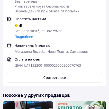
Ваша уверенность в результате - наша главная
Без переплат
цель.
Prom гарантирует безопасность
Вернем деньги при отказе от посылки
Заказывайте сейчас — и почувствуйте
преимущества гладкой кожи уже после нескольких
Оплатить частями
процедур!
Идеальный вариант для себя или в качестве
Без переплат*, от 382 ₴/мес.
заботливого подарка.
Подробнее
Наложенный платеж
Магазины Rozetka, Нова Пошта, Самовывоз
Оплата на счет
IBAN UA713220010000026005300070763
Смотреть всё
Похожее у других продавцов