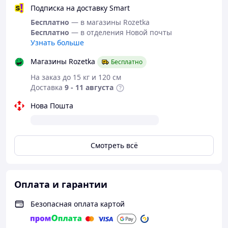
Области эпиляции:
все тело
Подписка на доставку Smart
Длина волны:
570–1100 нм
Бесплатно
— в магазины Rozetka
Бесплатно
— в отделения Новой почты
Площадь импульса:
3 см²
Узнать больше
Комплектация:
Магазины Rozetka
Бесплатно
Лазерный эпилятор
Siskis
На заказ до 15 кг и 120 см
Упаковка
Доставка
9 - 11 августа
Рекомендовано для:
Нова Пошта
Женщин и мужчин
Использование дома
Смотреть всё
Удаление волос на ногах, руках, подмышках,
лице, зоне бикини
Чувствительной кожи
Оплата и гарантии
Мы создали устройство
Siskis
который сочетает
технологии и комфорт, чтобы каждая процедура была
Безопасная оплата картой
максимально эффективной и приятной.