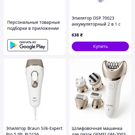
Эпилятор DSP 70023
Персональные товарные
аккумуляторный 2 в 1 с
подборки в приложении
бритвенной насадкой для
638
₴
чувствительной кожи
Купить
Эпилятор Braun Silk-Expert
Шлифовочная машинка
Pro 5 IPL PL5156
для пяток GEMEI GM-7003,