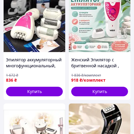
Эпилятор аккумуляторный
Женский Эпилятор с
многофункциональный,
бритвенной насадкой ,
Профессиональный
Эпилятор пинцет
1 672
₴
1 836
₴/комплект
женский беспроводной
аккумуляторный ,
836
₴
918
₴/комплект
эпилятор, Триммер для
Эпилятор с двумя
бритья женский, MTS
скоростями , EWD
Купить
Купить