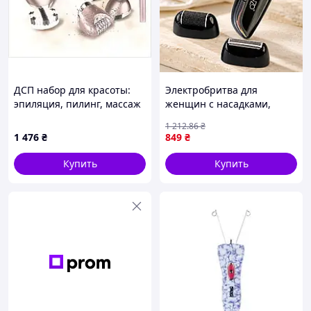
ДСП набор для красоты:
Электробритва для
эпиляция, пилинг, массаж
женщин с насадками,
и коррекция, 623K8734T
ENZO EN-3163, Черный /
1 212
.86
₴
Электроэпилятор /
1 476
₴
849
₴
Беспроводной эпилятор
для тела
Купить
Купить