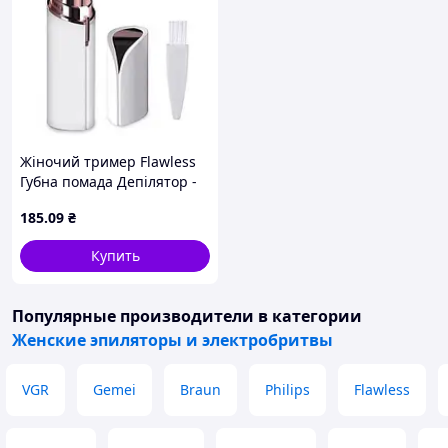
Жіночий тример Flawless
Губна помада Депілятор -
бритва для обличчя
185
.09
₴
Купить
Популярные производители
в категории
Женские эпиляторы и электробритвы
VGR
Gemei
Braun
Philips
Flawless