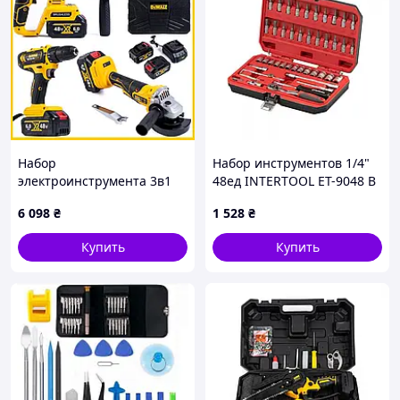
Набор
Набор инструментов 1/4"
электроинструмента 3в1
48ед INTERTOOL ET-9048 В
аккумуляторный Dewalt
кейсе
6 098
₴
1 528
₴
Шуруповерт
DCD791+Перфоратор
Купить
Купить
DCD900B+Болгарка DCG41
JGGW_6098