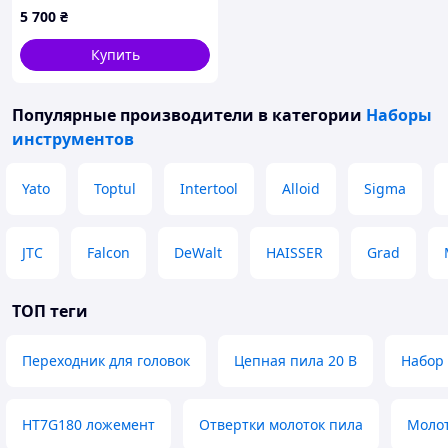
(болгарка + шуруповерт)
5 700
₴
Industrial бесщеточный 1
АКБ + ЗУ PROCRAFT PGA22
Купить
+ PA18Pro2 AllInOne
Популярные производители
в категории
Наборы
инструментов
Yato
Toptul
Intertool
Alloid
Sigma
JTC
Falcon
DeWalt
HAISSER
Grad
ТОП теги
Переходник для головок
Цепная пила 20 В
Набор 
HT7G180 ложемент
Отвертки молоток пила
Молот