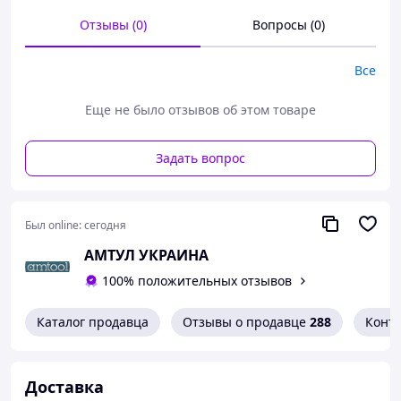
В комплект входят:
Отзывы (0)
Вопросы (0)
2250-1 - 1/4" - HEX 1/4",
858-1 - 1/4" - 3/8",
Все
8858-2 - 3/8" - 1/4",
8858-1 - 3/8" - 1/2",
958-2 - 1/2" - 3/8",
Еще не было отзывов об этом товаре
958-1 - 1/2" - 3/4",
1058-2 - 3/4" - 1/2",
Задать вопрос
Произведено компанией HAZET в Германии
Был online:
сегодня
АМТУЛ УКРАИНА
100% положительных отзывов
Каталог продавца
Отзывы о продавце
288
Конт
Доставка