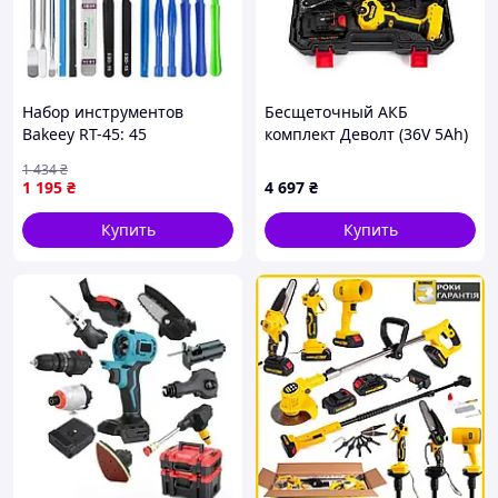
Набор инструментов
Бесщеточный АКБ
Bakeey RT-45: 45
комплект Деволт (36V 5Ah)
предметов для ремонта
mm, Набор
1 434
₴
гаджетов.
аккумуляторных
1 195
₴
4 697
₴
инструментов dewalt 2в1
JGGW_4697
Купить
Купить