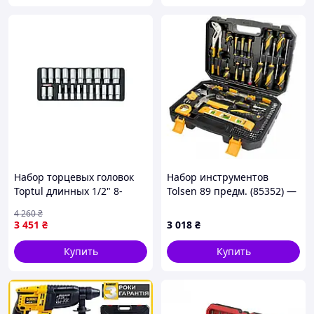
Набор торцевых головок
Набор инструментов
Toptul длинных 1/2" 8-
Tolsen 89 предм. (85352) —
32мм 22шт. (в ложементе)
Доступный
4 260
₴
(GAAT2202) — Гарантия
3 451
₴
3 018
₴
Купить
Купить