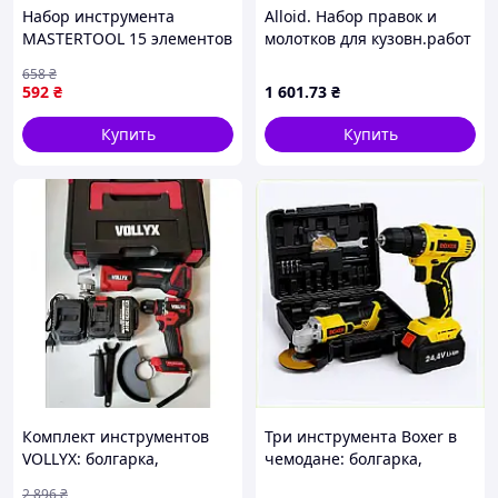
Набор инструмента
Alloid. Набор правок и
MASTERTOOL 15 элементов
молотков для кузовн.работ
(78-0315)
7пр. (00000067318)
658
₴
592
₴
1 601
.73
₴
Купить
Купить
Комплект инструментов
Три инструмента Boxer в
VOLLYX: болгарка,
чемодане: болгарка,
шуруповерт, 24Вт, 2
гайковерт, дрель 24.4В,
2 896
₴