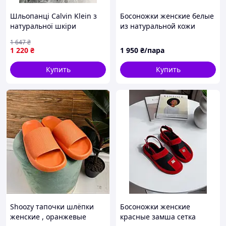
Шльопанці Calvin Klein з
Босоножки женские белые
натуральної шкіри
из натуральной кожи
Valeri
1 647
₴
1 220
₴
1 950
₴/пара
Купить
Купить
Shoozy тапочки шлёпки
Босоножки женские
женские , оранжевые
красные замша сетка