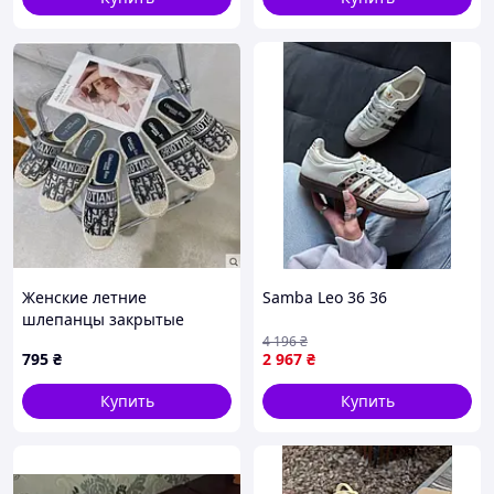
Женские летние
Samba Leo 36 36
шлепанцы закрытые
4 196
₴
795
₴
2 967
₴
Купить
Купить