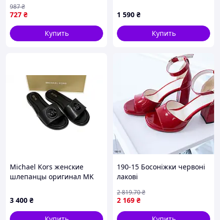
987
₴
727
₴
1 590
₴
Купить
Купить
Michael Kors женские
190-15 Босоніжки червоні
шлепанцы оригинал MK
лакові
Carissa 38 размер 24,1 см 8
2 819
.70
₴
US
3 400
₴
2 169
₴
Купить
Купить