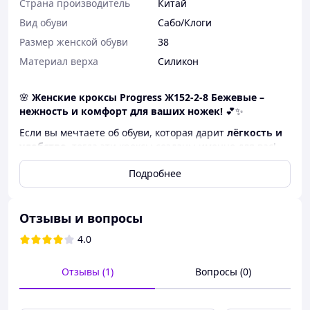
Страна производитель
Китай
Вид обуви
Сабо/Клоги
Размер женской обуви
38
Материал верха
Силикон
🌸
Женские кроксы Progress Ж152-2-8 Бежевые –
нежность и комфорт для ваших ножек!
💕✨
Если вы мечтаете об обуви, которая дарит
лёгкость и
удобство
, тогда эти кроксы созданы именно для вас!
💛
Подробнее
💖
Основные характеристики:
👡
Материал верха:
мягкая пена 🌿, которая нежно
адаптируется к вашей стопе
Отзывы и вопросы
🦶
Материал подошвы:
лёгкая и гибкая пена ☁️
📏
Высота платформы:
5 см – добавляет несколько
4.0
сантиметров к росту ✨
🎨
Цвет:
бежевый – стильный и универсальный 🤎
Отзывы (1)
Вопросы (0)
👣
Размеры:
36-40 👠
🏡
Производитель:
Украина 🇺🇦