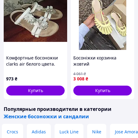
Комфортные босоножки
Босоніжки корзинка
clarks air белого цвета.
жовтий
размер 29
4 061
₴
973
₴
3 008
₴
Купить
Купить
Популярные производители
в категории
Женские босоножки и сандалии
Crocs
Adidas
Luck Line
Nike
Jose Amora