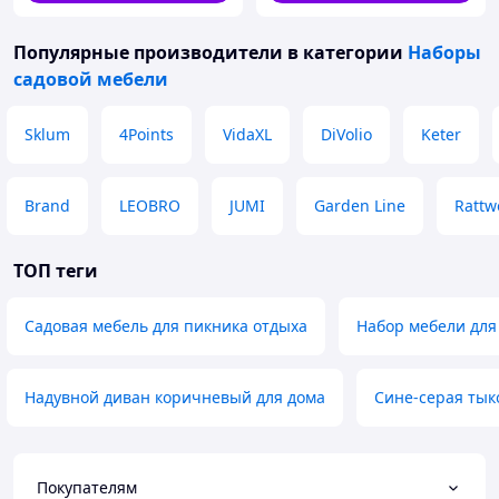
Популярные производители
в категории
Наборы
садовой мебели
Sklum
4Points
VidaXL
DiVolio
Keter
Brand
LEOBRO
JUMI
Garden Line
Rattw
ТОП теги
Садовая мебель для пикника отдыха
Набор мебели для
Надувной диван коричневый для дома
Сине-серая тык
Покупателям