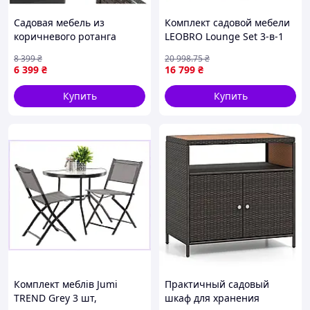
Садовая мебель из
Комплект садовой мебели
коричневого ротанга
LEOBRO Lounge Set 3-в-1
Gardlov 26911
(LB-1057) EVT
8 399
₴
20 998
.75
₴
6 399
₴
16 799
₴
Купить
Купить
Комплект меблів Jumi
Практичный садовый
TREND Grey 3 шт,
шкаф для хранения