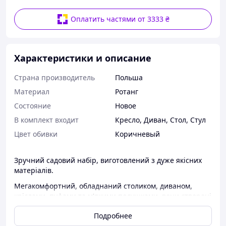
Оплатить частями от 3333 ₴
Характеристики и описание
Страна производитель
Польша
Материал
Ротанг
Состояние
Новое
В комплект входит
Кресло
,
Диван
,
Стол
,
Стул
Цвет обивки
Коричневый
Зручний садовий набір, виготовлений з дуже якісних
матеріалів.
Мегакомфортний, обладнаний столиком, диваном,
кріслами, пуфами та м'якими подушками, вони створені
для відпочинку. Він розмістить усіх гостей та
Подробнее
забезпечить їхній комфорт навіть під час тривалого