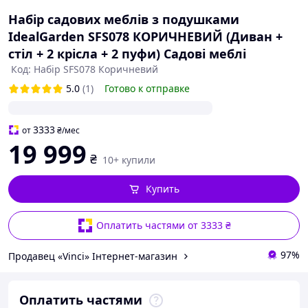
Набір садових меблів з подушками
IdealGarden SFS078 КОРИЧНЕВИЙ (Диван +
стіл + 2 крісла + 2 пуфи) Садові меблі
Код: Набір SFS078 Коричневий
5.0
(1)
Готово к отправке
3333
от
₴
/мес
19 999
₴
10+ купили
Купить
Оплатить частями от 3333 ₴
97%
Продавец «Vinci» Інтернет-магазин
Оплатить частями