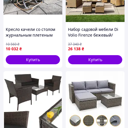
Кресло качели со столом
Набор садовой мебели Di
журнальным плетеным
Volio Firenze бежевый/
светло-серый
10 560
₴
37 340
₴
10 032
₴
26 138
₴
Купить
Купить