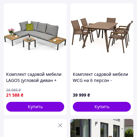
Комплект садовой мебели
Комплект садовой мебели
LAGOS (угловой диван +
WCG на 6 персон -
столик) из стали, с
алюминиевый стол 150×90
26 985
₴
подушками, Серый
см и 6 стульев для
21 588
₴
39 999
₴
(Польша) EVT
террасы, цвета шампань
AlterDeal
Купить
Купить