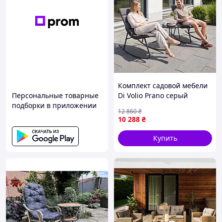
Комплект садовой мебели
Персональные товарные
Di Volio Prano серый
подборки в приложении
buzyna
12 860
₴
10 288
₴
Купить