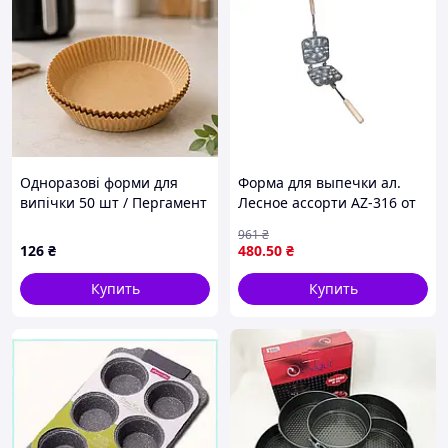
Одноразові форми для
Форма для выпечки ал.
випічки 50 шт / Пергамент
Лесное ассорти AZ-316 от
круглі форми 160*45 /
ТМ ХЭАЗ для создания
961
₴
Паперові вкладиші для
оригинальных десертов
126
₴
480
.50
₴
аерофритюрниці
Купить
Купить