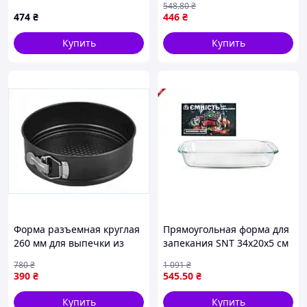
548
.80
₴
металическая форма для
474
₴
446
₴
выпечки набор
Купить
Купить
Форма разъемная круглая
Прямоугольная форма для
260 мм для выпечки из
запекания SNT 34х20х5 см
углеродной стали с
идеально подходит для
780
₴
1 091
₴
антипригарным
приготовления блюд
390
₴
545
.50
₴
покрытием
Купить
Купить