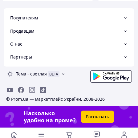
Покупателям
Продавцам
О нас
Партнеры
Тема
-
светлая
BETA
© Prom.ua — маркетплейс України, 2008-2026
Насколько
Рассказать
удобно на проме?