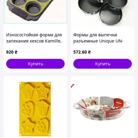
Износостойкая форма для
Формы для выпечки
запекания кексов Kamille,
разъемные Unique UN-
83M8251X1
1701 набор форм 6шт для
920
₴
572
.60
₴
выпечки кондитерские
Купить
Купить