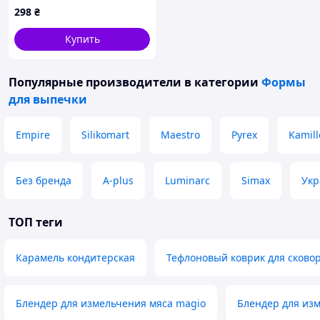
Plus C2H234387
298
₴
Купить
Популярные производители
в категории
Формы
для выпечки
Empire
Silikomart
Maestro
Pyrex
Kamill
Без бренда
A-plus
Luminarc
Simax
Укр
ТОП теги
Карамель кондитерская
Тефлоновый коврик для сково
Блендер для измельчения мяса magio
Блендер для изм