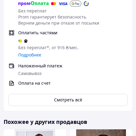
груд
Без переплат
ей
Prom гарантирует безопасность
Вернем деньги при отказе от посылки
Обхв
ат по
108
112
116
120
124
Оплатить частями
низу
Без переплат*, от 916 ₴/мес.
Довж
ина
Подробнее
62
62
62
63
63
виро
Наложенный платеж
бу
Самовывоз
Довж
Оплата на счет
ина
рука
ва
Смотреть всё
68
68
68
69
69
від
горл
овин
Похожее у других продавцов
и
Обхв