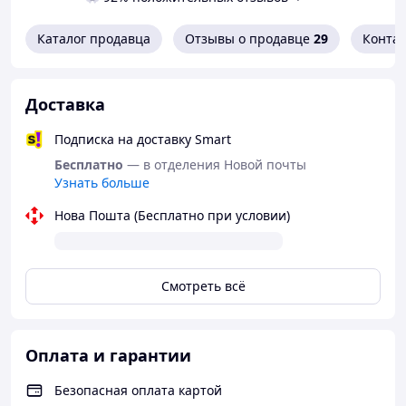
+
Догляд
+
Каталог продавца
Отзывы о продавце
29
Конта
Таблиця розмірів
Параметри моделі
Доставка
Таблиця розмірів
Подписка на доставку Smart
Міжна
Бесплатно
— в отделения Новой почты
родни
Узнать больше
й
XS
S
M
L
XL
розмі
Нова Пошта (Бесплатно при условии)
р
Євро
пейс
Смотреть всё
ький
34
36
38
40
42
розм
ір
Оплата и гарантии
Обхв
ат по
Безопасная оплата картой
лінії
108
112
116
120
124