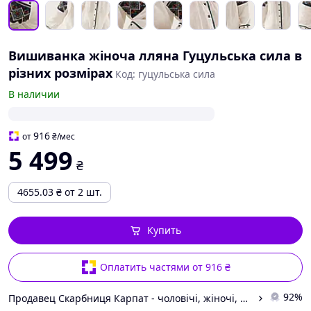
Вишиванка жіноча лляна Гуцульська сила в
різних розмірах
Код: гуцульська сила
В наличии
916
от
₴
/мес
5 499
₴
4655.03
₴
от 2 шт.
Купить
Оплатить частями от 916 ₴
92%
Продавец Скарбниця Карпат - чоловічі, жіночі, дитячі вишиванки, гердани, ручної роботи