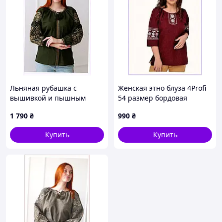
оригінальні та неповторні речі, що
стануть чудовим подарунком для Вас та Ваших
рідних.
Не забудьте переглянути Новинки!
Вдалих Вам закупів!
Льняная рубашка с
Женская этно блуза 4Profi
вышивкой и пышным
54 размер бордовая
рукавом 86138TE73
P86X13843K
1 790
₴
990
₴
Купить
Купить