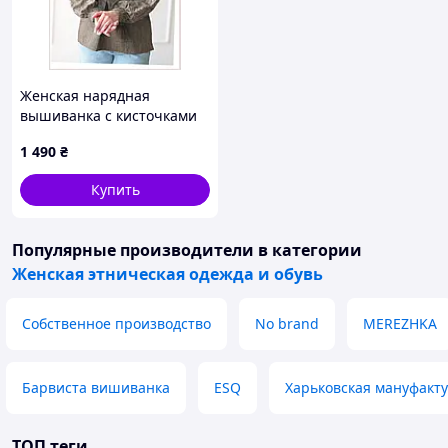
Женская нарядная
вышиванка с кисточками
хаки XL, 861C386T7
1 490
₴
Купить
Популярные производители
в категории
Женская этническая одежда и обувь
Собственное производство
No brand
MEREZHKA
Барвиста вишиванка
ESQ
Харьковская мануфакт
ТОП теги