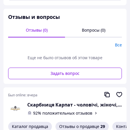
Характеристики
+
Матеріал:
100% льон
Колір: молочний
Отзывы и вопросы
ручне прання до 30 градусів та прасування у вологому
Отзывы (0)
Вопросы (0)
стані.
Матеріал: 100% льон
Все
Еще не было отзывов об этом товаре
У Вас виникли запитання щодо товару?
Задать вопрос
Был online:
вчера
Скарбниця Карпат - чоловічі, жіночі, дитячі вишиванки, гердани, ручної роботи
92% положительных отзывов
Каталог продавца
Отзывы о продавце
29
Конта