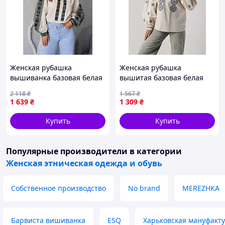
Женская рубашка
Женская рубашка
вышиванка базовая белая
вышитая базовая белая
вышитая с широкими
вышиванка с широкими
2 118
₴
1 567
₴
рукавами и вышивкой
рукавами и голубой
1 639
₴
1 309
₴
Toyvoo Жіноча Сорочка
базовой вышивкой Seli
вишиванка базова біла
Жіноча сорочка вишивана
Купить
Купить
базова
Популярные производители
в категории
Женская этническая одежда и обувь
Собственное производство
No brand
MEREZHKA
Барвиста вишиванка
ESQ
Харьковская мануфакт