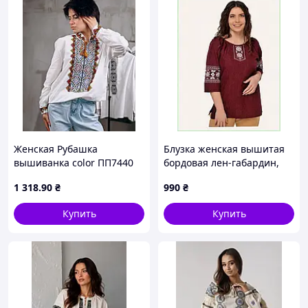
Женская Рубашка
Блузка женская вышитая
вышиванка color ПП7440
бордовая лен-габардин,
861TC3842
1 318
.90
₴
990
₴
Купить
Купить