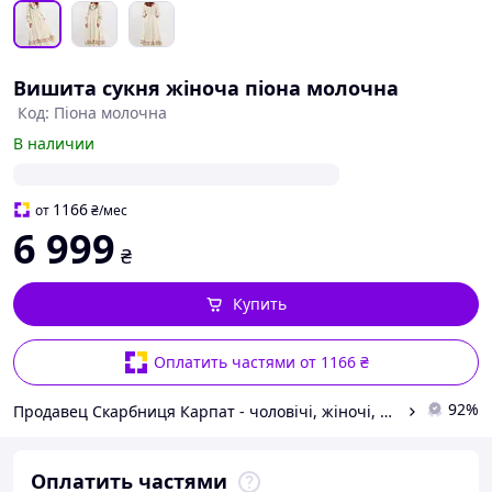
Вишита сукня жіноча піона молочна
Код: Піона молочна
В наличии
1166
от
₴
/мес
6 999
₴
Купить
Оплатить частями от 1166 ₴
92%
Продавец Скарбниця Карпат - чоловічі, жіночі, дитячі вишиванки, гердани, ручної роботи
Оплатить частями