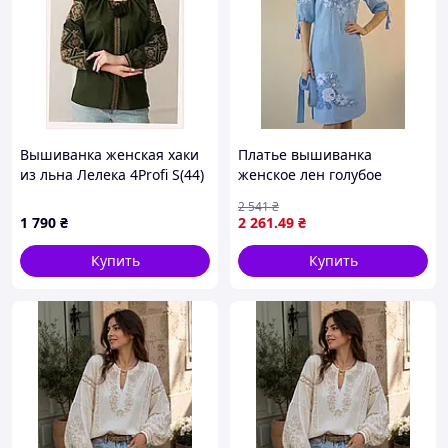
дерева, сувенірна продукція та багато інших
цікавих дрібничок на будь-який смак. Тільки у нас
Ви знайдете оригінальні та неповторні речі, що
стануть чудовим подарунком для Вас та Ваших
рідних.
Не забудьте переглянути Новинки!
Вышиванка женская хаки
Платье вышиванка
Вдалих Вам закупів!
из льна Лелека 4Profi S(44)
женское лен голубое
861387XC3
вышивка крестиком 42 44
2 541
₴
46 48 50 52 54 56 58
1 790
₴
2 261
.49
₴
Купить
Купить