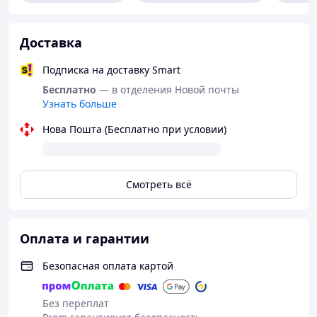
Доставка
Телефонуйте +38 (067) 967 22 08
Подписка на доставку Smart
Бесплатно
— в отделения Новой почты
Узнать больше
Як придбати Товар в інтернет магазині
Нова Пошта (Бесплатно при условии)
"Скарбниця-Карпат"?
Зробіть замовлення
Смотреть всё
Очікуйте дзвінка
Оплата и гарантии
Оплатіть Ваше замовлення
Безопасная оплата картой
Без переплат