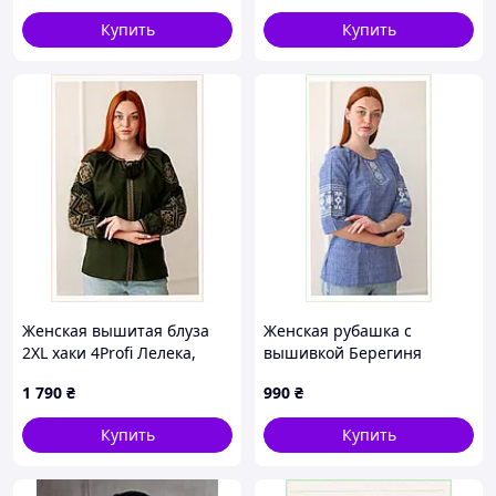
Купить
Купить
Женская вышитая блуза
Женская рубашка с
2XL хаки 4Profi Лелека,
вышивкой Берегиня
86A138P69
4Профи, HK8613847
1 790
₴
990
₴
Купить
Купить