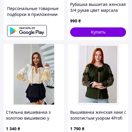
Рубашка вышитая женская
Персональные товарные
3/4 рукав цвет марсала
подборки в приложении
8CH613842
990
₴
Купить
Стильна вишиванка з
Вышиванка женская хаки с
золотою вишивкою у
золотистым узором 4Profi
сучасному виконанні
52 8613P8B69
1 340
₴
1 790
₴