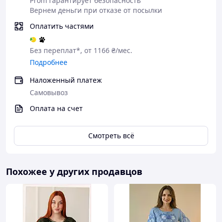
Prom гарантирует безопасность
Отримайте товар
Вернем деньги при отказе от посылки
Чому варто купувати Товар в нашому
Оплатить частями
інтернет-магазині?
Якість
Без переплат*, от 1166 ₴/мес.
Подробнее
Оригінальність
Наложенный платеж
Індивідуальний дизайн
Самовывоз
Професійна консультація продавця
Оплата на счет
Великий асортимент товару, що постійно
оновлюється
Смотреть всё
Також в нашому Інтернет-магазин
Похожее у других продавцов
"Скарбниця Карпат"
― Ви знайдете
найрізноманітніші вироби ручної роботи від
кращих майстрів "Карпатського
краю: вишиванки, скатертини, посуд, взуття, дари
Карпат, вироби з овчини та шкіри, вироби з