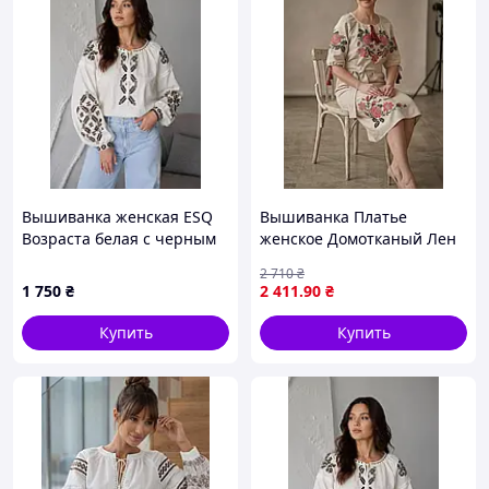
Вышиванка женская ESQ
Вышиванка Платье
Возраста белая с черным
женское Домотканый Лен
бежевое вышивка
2 710
₴
крестиком 42 44 46 48 50
1 750
₴
2 411
.90
₴
52 54 56 58 42
Купить
Купить