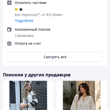
Оплатить частями
Отримайте товар
Без переплат*, от 833 ₴/мес.
Чому варто купувати Товар в нашому
Подробнее
інтернет-магазині?
Наложенный платеж
Якість
Самовывоз
Оригінальність
Оплата на счет
Індивідуальний дизайн
Смотреть всё
Професійна консультація продавця
Великий асортимент товару, що постійно
оновлюється
Похожее у других продавцов
Також в нашому Інтернет-магазин
"Скарбниця Карпат"
― Ви знайдете
найрізноманітніші вироби ручної роботи від
кращих майстрів "Карпатського
краю: вишиванки, скатертини, посуд, взуття, дари