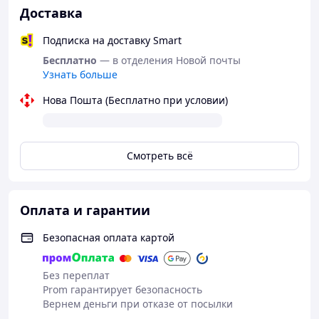
Доставка
Подписка на доставку Smart
Бесплатно
— в отделения Новой почты
Узнать больше
Телефонуйте +38 (067) 967 22 08
Нова Пошта (Бесплатно при условии)
Як придбати Товар в інтернет магазині
"Скарбниця-Карпат"?
Смотреть всё
Зробіть замовлення
Оплата и гарантии
Очікуйте дзвінка
Безопасная оплата картой
Оплатіть Ваше замовлення
Без переплат
Prom гарантирует безопасность
Вернем деньги при отказе от посылки