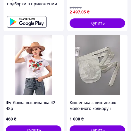
подборки в приложении
2 685
₴
2 497
.05
₴
Купить
Футболка вышиванка 42-
Кишенька з вишивкою
48р
молочного кольору і
молочна вишивка
460
₴
1 000
₴
Купить
Купить