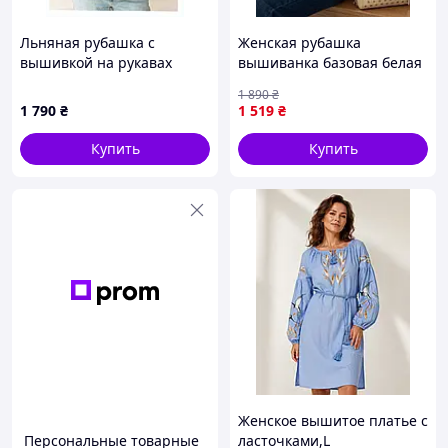
Льняная рубашка с
Женская рубашка
вышивкой на рукавах
вышиванка базовая белая
4Profi, 861BP3870
вышитая с широкими
1 890
₴
рукавами и коричневой
1 790
₴
1 519
₴
вышивкой Shopingo
Жіноча Сорочка
Купить
Купить
вишиванка базова
Женское вышитое платье с
Персональные товарные
ласточками,L