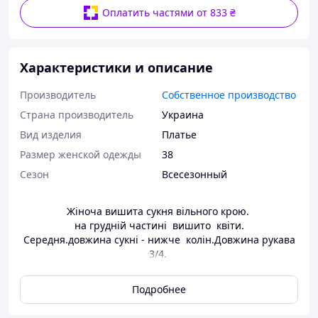
Оплатить частями от 833 ₴
Характеристики и описание
Производитель
Собственное производство
Страна производитель
Украина
Вид изделия
Платье
Размер женской одежды
38
Сезон
Всесезонный
Жіноча вишита сукня вільного крою.
на грудній частині вишито квіти.
Середня.довжина сукні - нижче колін.Довжина рукава
3/4.
Техніка вишиття візерунка відтворена машинною
вишивкою.
Подробнее
Ми залишаємо за собою право вносити зміни до виробу,
які не змінюють його загальний вигляд.