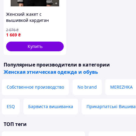
Женский жакет с
вышивкой кардиган
пиджак чернобелый
2 076
₴
базовый классический из
1 669
₴
кашемира на завязке
Shopingo Жіночий жакет із
Купить
вишивкою
Популярные производители
в категории
Женская этническая одежда и обувь
Собственное производство
No brand
MEREZHKA
ESQ
Барвиста вишиванка
Прикарпатські Вишива
ТОП теги