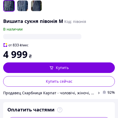
Вишита сукня півонія M
Код: півонія
В наличии
833
от
₴
/мес
4 999
₴
Купить
Купить сейчас
92%
Продавец Скарбниця Карпат - чоловічі, жіночі, дитячі вишиванки, гердани, ручної роботи
Оплатить частями