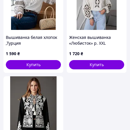
Вышиванка белая хлопок
Женская вышиванка
,Турция
«Любисток» р. XXL
1 590
₴
1 720
₴
Купить
Купить