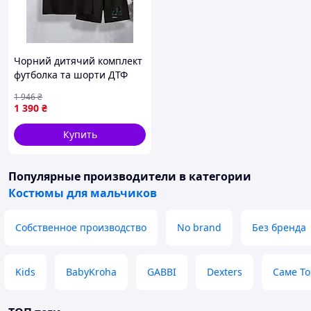
Чорний дитячий комплект
футболка та шорти ДТФ
(оверсайз)
1 946
₴
1 390
₴
Купить
Популярные производители
в категории
Костюмы для мальчиков
Собственное производство
No brand
Без бренда
Kids
BabyKroha
GABBI
Dexters
Саме То