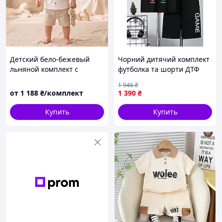
Детский бело-бежевый
Чорний дитячий комплект
льняной комплект с
футболка та шорти ДТФ
минимальной вышивкой
(оверсайз)
1 946
₴
для мальчика: костюм
от
1 188
₴/комплект
1 390
₴
рубашка с коротким
рукавом и шорты на
Купить
Купить
крещение