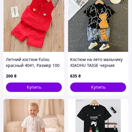
Летний костюм Fulou
Костюм на лето мальчику
красный 4041, Размер 100
XIAOHU TAIGE черная
футболка 10477, Размер
200
₴
635
₴
100
Купить
Купить