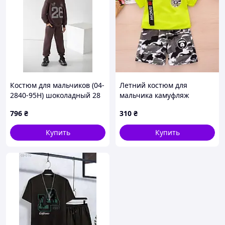
Костюм для мальчиков (04-
Летний костюм для
2840-95Н) шоколадный 28
мальчика камуфляж
АвексТекс 134 см
салатовый верх 1182,
796
₴
310
₴
Размер 100
Купить
Купить