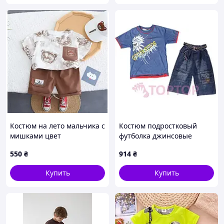
Костюм на лето мальчика с
Костюм подростковый
мишками цвет
футболка джинсовые
коричневый 10805, Размер
шорты 122-164 рост на
550
₴
914
₴
120
худых!
Купить
Купить