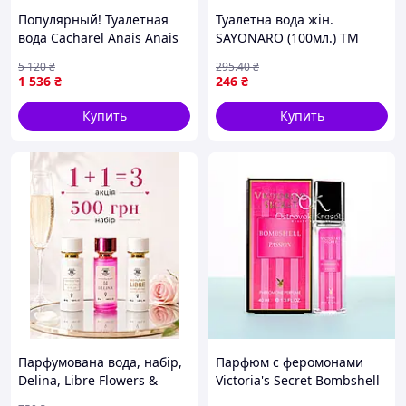
Популярный! Туалетная
Туалетна вода жін.
вода Cacharel Anais Anais
SAYONARO (100мл.) ТМ
L&apos;Original тестер 100
AROMA "Wr"
5 120
₴
295
.40
₴
мл (3360373718399) -
1 536
₴
246
₴
Лучшее качество только
на
Купить
Купить
Парфумована вода, набір,
Парфюм с феромонами
Delina, Libre Flowers &
Victoria's Secret Bombshell
Flames, Pink Molecule 090
Passion Woman, 40 мл