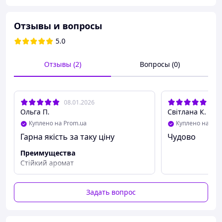
Отзывы и вопросы
5.0
Отзывы (2)
Вопросы (0)
08.01.2026
29.
Ольга П.
Світлана К.
Куплено на Prom.ua
Куплено на Pro
Гарна якість за таку ціну
Чудово
Преимущества
Стійкий аромат
Задать вопрос