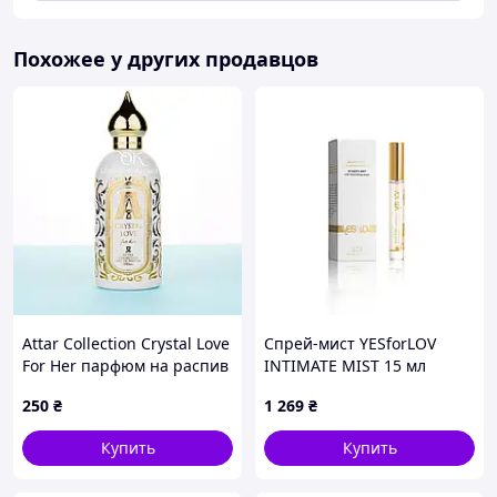
Похожее у других продавцов
Attar Collection Crystal Love
Спрей-мист YESforLOV
For Her парфюм на распив
INTIMATE MIST 15 мл
| Оригинал | Отливанты
Sexual Fantasy
250
₴
1 269
₴
3, 5, 10 мл | Полный
флакон под заказ
Купить
Купить