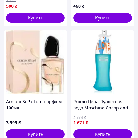
750
₴
09 , по 58 мл
(ОАЭ)
500
₴
460
₴
Купить
Купить
Armani Si Parfum парфюм
Promo Цена! Туалетная
100мл
вода Moschino Cheap and
Chic I Love Love тестер 100
4 774
₴
мл (8011003993642) -
3 999
₴
1 671
₴
только на ZaGrosh.com.ua
Купить
Купить