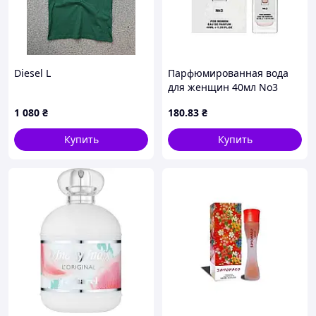
Diesel L
Парфюмированная вода
для женщин 40мл No3
аромат DG LIMPERATRICE
1 080
₴
180
.83
₴
ТМ COCOLADY
Купить
Купить