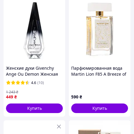
Женские духи Givenchy
Парфюмированная вода
Ange Ou Demon Женская
Martin Lion F85 A Breeze of
парфюмированная вода
Madagascar Для женщин,
4.6
(10)
100 ml (Духи Живанши
50 мл
Ангел и Демон)
1 243
₴
449
₴
590
₴
Купить
Купить