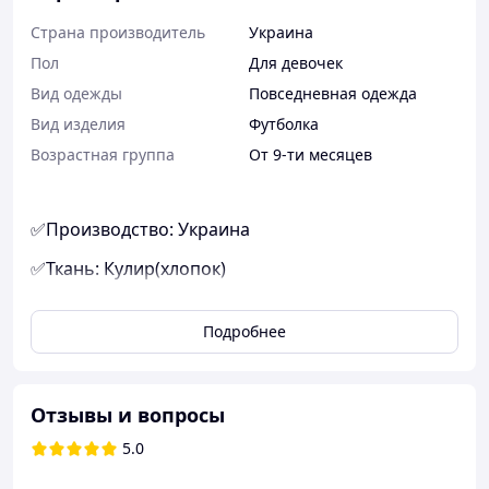
Страна производитель
Украина
Пол
Для девочек
Вид одежды
Повседневная одежда
Вид изделия
Футболка
Возрастная группа
От 9-ти месяцев
✅Производство: Украина
✅Ткань: Кулир(хлопок)
✅Размеры : 74-80;80-86;86-92;92-98;98-104;104-
110;110-116;116-122 см
Подробнее
Отзывы и вопросы
5.0