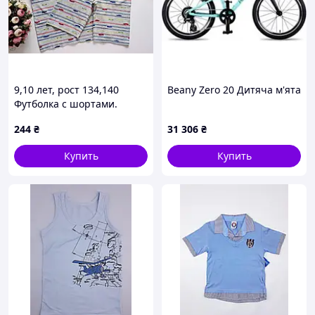
9,10 лет, рост 134,140
Beany Zero 20 Дитяча м'ята
Футболка с шортами.
Артикул 23864
244
₴
31 306
₴
Купить
Купить