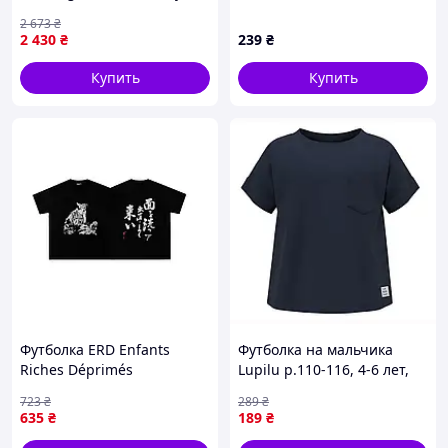
Lime 2700-DS
Kids 98-104 qbee
2 673
₴
2 430
₴
239
₴
Купить
Купить
Футболка ERD Enfants
Футболка на мальчика
Riches Déprimés
Lupilu р.110-116, 4-6 лет,
синяя
723
₴
289
₴
635
₴
189
₴