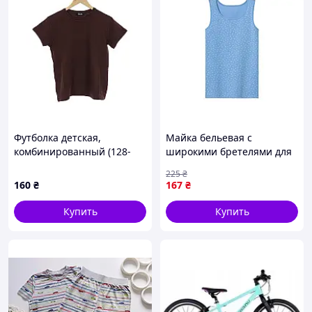
Футболка детская,
Майка бельевая с
комбинированный (128-
широкими бретелями для
176) оптом 4404 brown -
девочки Pepperts Ecoprint
225
₴
P167049
442790 134-140 см (8-10
160
₴
167
₴
years) Голубой
Купить
Купить