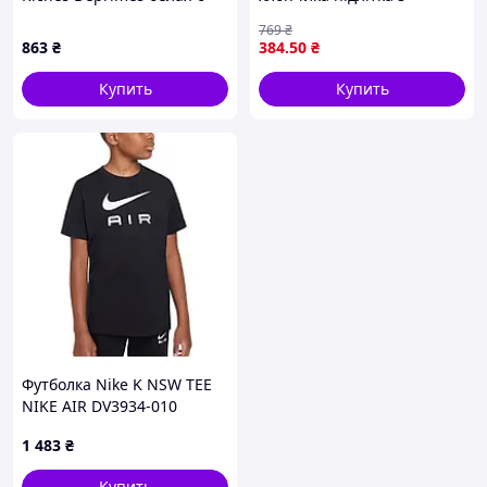
принтом ERD, брендовая
принтом комфортна для
769
₴
хлопковая футболка
навчання прогулянок
863
₴
384
.50
₴
оверсайз с надписями
спорту
Купить
Купить
Футболка Nike K NSW TEE
NIKE AIR DV3934-010
1 483
₴
Купить