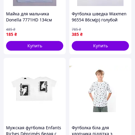
Майка для мальчика
Футболка шведка Waxmen
Donella 7771HD 134см
96554 86см(р) голубой
140см(р) св.голубой
485
₴
785
₴
185
₴
385
₴
Купить
Купить
Мужская футболка Enfants
Футболка біла для
Riches Déprimés белая с
хлопчика підлітка з