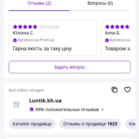
Отзывы (2)
Вопросы (0)
06.07.2026
07.
Юліана С.
Алла Б.
Куплено на Prom.ua
Куплено на Pro
Гарна якість за таку ціну
Товаром задо
Задать вопрос
Был online:
сегодня
Luntik.kh.ua
99% положительных отзывов
Каталог продавца
Отзывы о продавце
1023
Кон