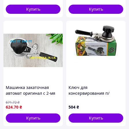
банок + совок
Купить
Купить
Машинка закаточная
Ключ для
автомат оригинал с 2-мя
консервирования п/
подшипниками МЗА Люкс-
автомат
671
.72
₴
П, Черкассы
624
.70
₴
504
₴
модернизированная
Купить
Купить