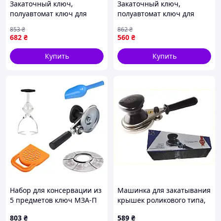
Закаточный ключ,
Закаточный ключ,
полуавтомат ключ для
полуавтомат ключ для
закатки банок, закаточный
закатки банок, закаточный
853
₴
862
₴
ключ с подшипником для
ключ с подшипником для
682
₴
560
₴
консервации berlin
консервации
Купить
Купить
Набор для консервации из
Машинка для закатывания
5 предметов ключ МЗА-П
крышек роликового типа,
Люкс автомат Продмаш +
5B8027H73
803
₴
589
₴
стерилизатор + захват для