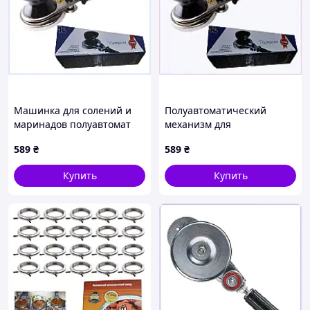
Машинка для солений и
Полуавтоматический
маринадов полуавтомат
механизм для
580KTB2773
консервации Кредмаш
589
₴
589
₴
5P802H77H3
Купить
Купить