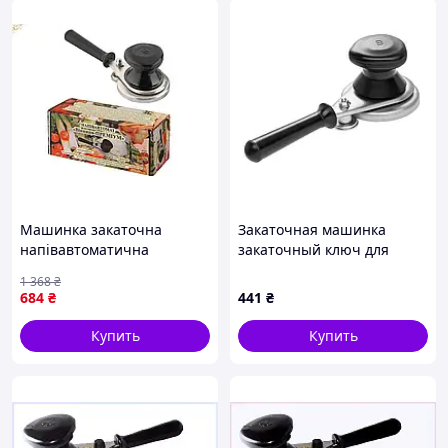
Итог:
Автоматический ключ закаточный МЕХМАШ "Премиум"
на подшипнике — это идеальное решение для тех, кто
хочет сэкономить время и силы при консервации.
Благодаря подшипниковому механизму, закрывание
банок стало еще проще и надежнее. Качество
инструмента и удобство в использовании делают его
отличным выбором для домашнего хозяйства.
Делая покупку в нашем интернет-магазине, Вы
получаете качественный товар по выгодным ценам и
Машинка закаточна
Закаточная машинка
быструю обработку заказа. Отправляем по Украине
напівавтоматична
закаточный ключ для
любым, удобным для Вас перевозчиком.
Вінниця-Преміум для
консервации полуавтомат
1 368
₴
консервування скляних
"Винница" с роликом
684
₴
441
₴
банок з підшипником
Купить
Купить