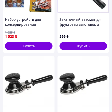
Набор устройств для
Закаточный автомат для
консервирования
фруктовых заготовок и
консервации мяса
варенья B4593H101B
1 623
₴
тушенки зажим для банок
1 523
₴
599
₴
ПААЗ Полтава (20 шт.)
Купить
Купить