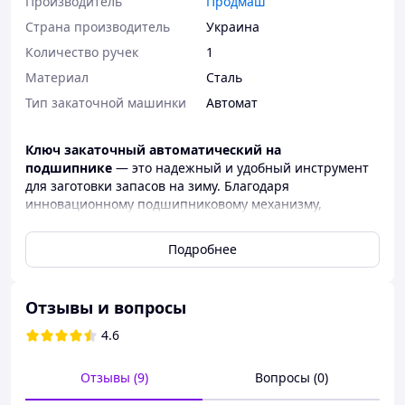
Производитель
Продмаш
Страна производитель
Украина
Количество ручек
1
Материал
Сталь
Тип закаточной машинки
Автомат
Ключ закаточный автоматический на
подшипнике
— это надежный и удобный инструмент
для заготовки запасов на зиму. Благодаря
инновационному подшипниковому механизму,
закрытие банок становится быстрым и легким.
Конструкция обеспечивает точное закрытие,
Подробнее
предотвращая попадание воздуха в банки и сохраняя
продукты свежими. Ключ изготовлен из
высококачественных материалов, что гарантирует
Отзывы и вопросы
длительную эксплуатацию без потери эффективности.
Он станет незаменимым помощником для каждой
4.6
хозяйки, которая любит хранить овощи и фрукты в
домашних условиях.
Отзывы (9)
Вопросы (0)
Особенности: