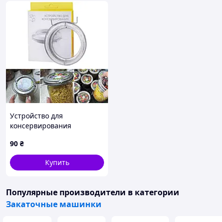
Устройство для
консервирования
консервации мяса
90
₴
тушенки зажим для банок
RS Харьков
Купить
Популярные производители
в категории
Закаточные машинки