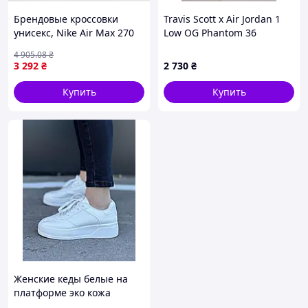
Брендовые кроссовки
Travis Scott x Air Jordan 1
унисекс, Nike Air Max 270
Low OG Phantom 36
React "White" 37
4 905
.08
₴
3 292
₴
2 730
₴
Купить
Купить
Женские кеды белые на
платформе эко кожа