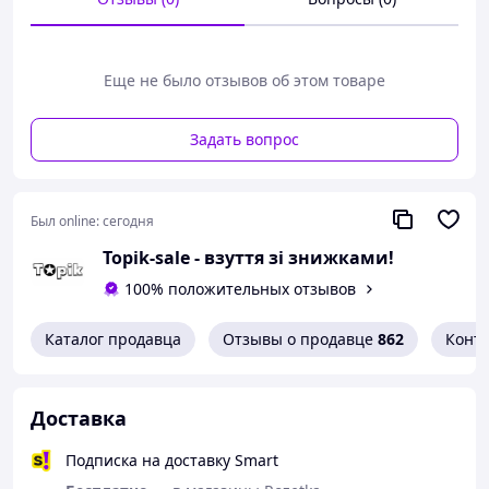
Еще не было отзывов об этом товаре
Задать вопрос
Был online:
сегодня
Topik-sale - взуття зі знижками!
100% положительных отзывов
Каталог продавца
Отзывы о продавце
862
Конт
Кроссовки женские розовые яркие
летние весенние
Доставка
★ весна/лето
★ материал верха прочное трикотажное
Подписка на доставку Smart
полотно