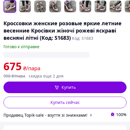
Кроссовки женские розовые яркие летние
весенние Кросівки жіночі рожеві яскраві
весняні літні (Код: S1683)
Код: S1683
Готово к отправке
675
₴/пара
950
₴/пара
скидка еще 2 дня
Купить
Купить сейчас
100%
Продавец Topik-sale - взуття зі знижками!