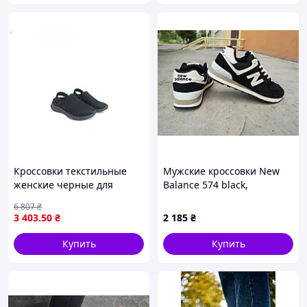
✔
Наша цель - довольные клиенты,
повторные покупки!
✔
Topik – удачный выбор!
Кроссовки текстильные
Мужские кроссовки New
женские черные для
Balance 574 black,
повседневной носки
кроссовки NB 574
6 807
₴
универсальная обувь для
демисезонные черные.
3 403
.50
₴
2 185
₴
комфорта и стиля
Маломерят. 43 (26,5 см)
Купить
Купить