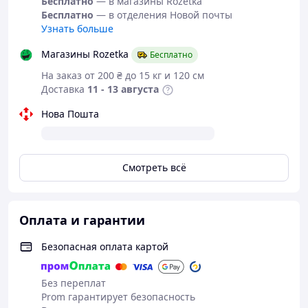
Бесплатно
— в магазины Rozetka
★ цвет розовый
Бесплатно
— в отделения Новой почты
★ материал подошвы силикон с мягкой
Узнать больше
резиновой накладкой
★ подойдут на среднюю ширину ноги
Магазины Rozetka
Бесплатно
★ подойдут на среднюю высоту подъема
На заказ от 200 ₴ до 15 кг и 120 см
★ высота подошвы 1 см под пальцами, 3
Доставка
11 - 13 августа
см под пятой
★ специальная амортизирующая
Нова Пошта
стелька, снимает нагрузку из суставов во
время долгих прогулок
★ мягкие, удобные
★ позволят чувствовать себя стильно,
Смотреть всё
ярко и красиво
★ превосходно смотрятся на ноге
★ хорошее дополнение к повседневному
Оплата и гарантии
гардеробу
★ производство в Китае
Безопасная оплата картой
★ хорошее сочетание цена/качество
★ Лови момент!
Без переплат
Prom гарантирует безопасность