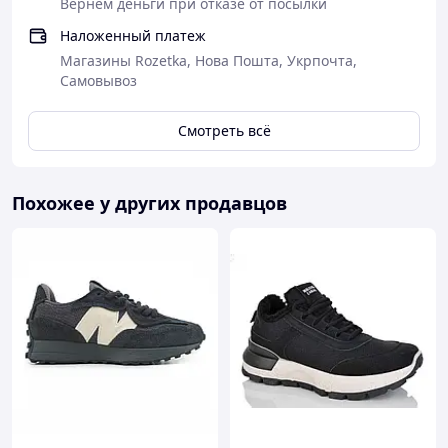
Вернем деньги при отказе от посылки
Убедитесь, что вы правильно
измеряли длину стельки
Наложенный платеж
Магазины Rozetka, Нова Пошта, Укрпочта,
Мы меряем длину стельки внутри
Самовывоз
обуви не вынимая ее наружу, обычной
рулеткой
Смотреть всё
►
Во-первых стелька часто бывает приклеена
►
Во-вторых она может быть не точно
вырезана
Похожее у других продавцов
►
мы продаем не ноги, а обувь, поэтому нужно
мерить вашу обувь, а не ваши ножки
Чтобы подобрать правильный размер
наши с вами замеры должны быть
одинаковыми
1.
Вставьте рулетку в похожую обувь которою
вы носите
2.
Измерьте внутренние пространство обуви от
носка до пятки.
Прижмите рулетку к стельке пальцем чтобы
замер был не по воздуху а по изгибу стельки,