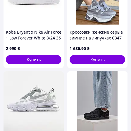
Kobe Bryant x Nike Air Force
Кроссовки женские серые
1 Low Forever White 8/24 36
зимние на липучках С347
PTR
2 990
₴
1 686
.90
₴
Купить
Купить