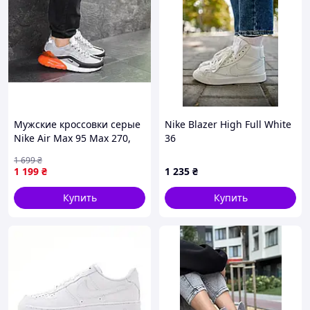
Мужские кроссовки серые
Nike Blazer High Full White
Nike Air Max 95 Max 270,
36
демисезонные 44 45
1 699
₴
1 199
₴
1 235
₴
Купить
Купить