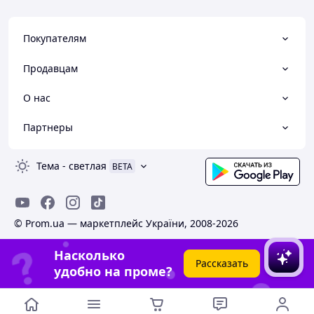
Покупателям
Продавцам
О нас
Партнеры
Тема
-
светлая
BETA
© Prom.ua — маркетплейс України, 2008-2026
Насколько
Рассказать
удобно на проме?