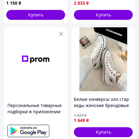
1 150
₴
2 833
₴
✪
честное описание товара
✪
Купить
Купить
фотографируем обувь сами
✪
на topik.com.ua один постоянный номер
телефона
✪
нас легко найти на картах и поиске Гугл,
просто наберите "Топик обувь"
✪
только настоящие отзывы от клиентов
✪
14 лет опыта работы, 2 года на Пром юа
интернет магазин Топик рекомендуют
друзьям
✔
качество обуви выше ее стоимости,
отличное соотношение Цена/качество
Белые конверсы олл стар
✔
беспроблемный обмен/возврат,
Персональные товарные
кеды женские брендовые
при отсутствии нашей вины затраты по
подборки в приложении
базовые Converse Seli Білі
1 927
₴
доставке оплачивает клиент
конверс олл стар кеди
1 649
₴
✔
решаем возникшие недоразумения или
жіночі брендові базові
ошибки
Converse
Купить
✔
быстрая доставка