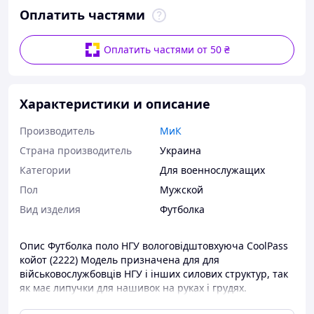
Оплатить частями
Оплатить частями от 50 ₴
Характеристики и описание
Производитель
МиК
Страна производитель
Украина
Категории
Для военнослужащих
Пол
Мужской
Вид изделия
Футболка
Опис Футболка поло НГУ вологовідштовхуюча CoolPass
койот (2222) Модель призначена для для
військовослужбовців НГУ і інших силових структур, так
як має липучки для нашивок на руках і грудях.
Нанесення виконане за допомогою спеціальної