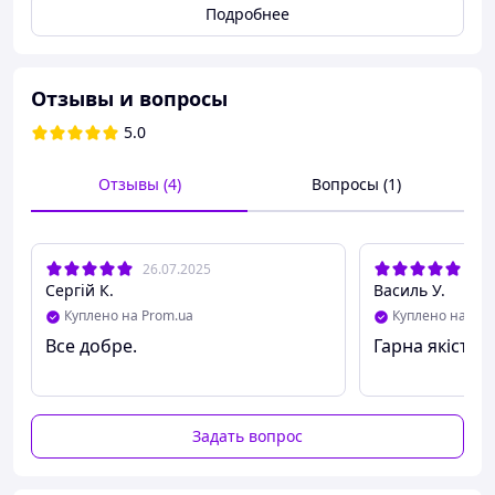
світловідбивної стрічки, завдяки цьому воно не
Подробнее
тьмяніше, не затирається і не вигоряє.
Отзывы и вопросы
5.0
Отзывы (4)
Вопросы (1)
26.07.2025
02.
Сергій К.
Василь У.
Куплено на Prom.ua
Куплено на Pro
Все добре.
Гарна якість з
Задать вопрос