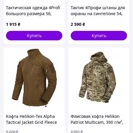
Тактическая одежда 4Profi
Тактик 4Профи штаны для
большого размера 56,
охраны на синтепоне 54,
900A4M374
8TC70P3133
1 915
₴
2 590
₴
Купить
Купить
Кофта Helikon-Tex Alpha
Флисовая кофта Helikon
Tactical Jacket Grid Fleece
Patriot Multicam, 390 г/м²,
Coyote, L, сетчатая
YKK®, вентиляция,
3 220
₴
3 931
₴