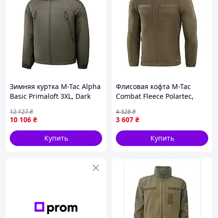
Зимняя куртка M-Tac Alpha
Флисовая кофта M-Tac
Basic Primaloft 3XL, Dark
Combat Fleece Polartec,
Olive -
Dark olive, 3XL/L
12 127
₴
4 328
₴
водоотталкивающий
10 106
₴
3 607
₴
нейлон, утеплитель до
-20°C.
Купить
Купить