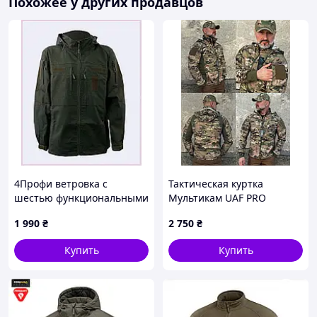
Похожее у других продавцов
4Профи ветровка с
Тактическая куртка
шестью функциональными
Мультикам UAF PRO
карманами 2XL,
1 990
₴
2 750
₴
C8A7M03662
Купить
Купить