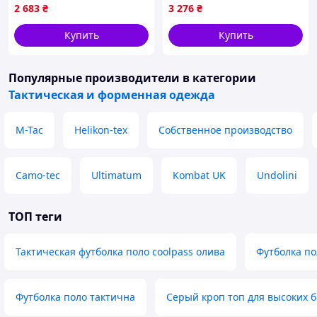
структура, Velcro-панели,
спецназ, размер S
2 683
₴
3 276
₴
YKK
Купить
Купить
Популярные производители
в категории
Тактическая и форменная одежда
M-Tac
Helikon-tex
Собственное производство
Camo-tec
Ultimatum
Kombat UK
Undolini
ТОП теги
Тактическая футболка поло coolpass олива
Футболка по
Футболка поло тактична
Серый кроп топ для высоких 