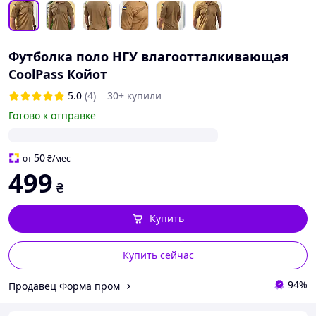
Футболка поло НГУ влагоотталкивающая
CoolPass Койот
5.0
(4)
30+ купили
Готово к отправке
50
от
₴
/мес
499
₴
Купить
Купить сейчас
94%
Продавец Форма пром