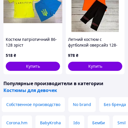
Костюм патріотичний 86-
Летний костюм с
128 зріст
футболкой оверсайз 128-
176р Турция
518
₴
978
₴
Купить
Купить
Популярные производители
в категории
Костюмы для девочек
Собственное производство
No brand
Без бренда
Corona.hm
BabyKroha
Ido
Бемби
Smil