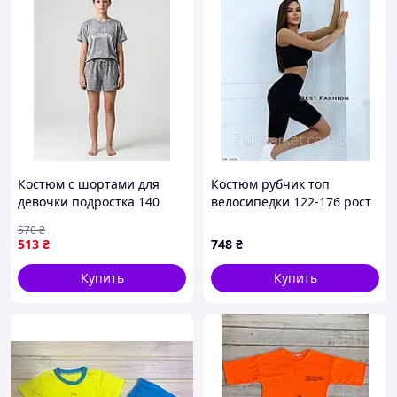
Костюм с шортами для
Костюм рубчик топ
девочки подростка 140
велосипедки 122-176 рост
Светло-серый (720007-140)
570
₴
513
₴
748
₴
Купить
Купить