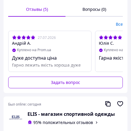
✔️качественная термотрансферная накатка;
✔️карман на змейке;
Отзывы (5)
Вопросы (0)
✔️качественный пошив;
📐 Размер 34 (134), 36 (140), 38 (146), 40 (152), 42 (158).
Все
27.07.2026
15.
Андрій А.
Юлія С.
Куплено на Prom.ua
Куплено на Pro
Дуже доступна ціна
Гарна якість
Гарно лежить якість хороша дуже
Задать вопрос
Был online:
сегодня
ELIS - магазин спортивной одежды
95% положительных отзывов