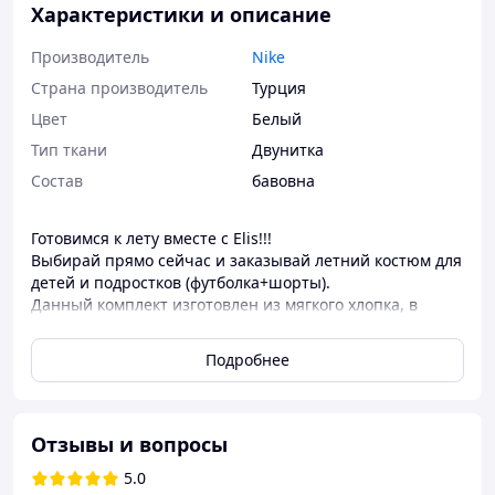
Характеристики и описание
Производитель
Nike
Страна производитель
Турция
Цвет
Белый
Тип ткани
Двунитка
Состав
бавовна
Готовимся к лету вместе с Elis!!!
Выбирай прямо сейчас и заказывай летний костюм для
детей и подростков (футболка+шорты).
Данный комплект изготовлен из мягкого хлопка, в
котором будет комфортно при для повседневной носки.
А также, при занятии спортом. Плюсом данного
Подробнее
костюма является свободный крой, который пользуется
большой популярностью, поэтому не ограничивает
движения, в нем удобно в любое время.
Характеристики товара:
Отзывы и вопросы
🔉ткань: шорты двунитка, футболка стрейч
5.0
кулир, производство Турция;