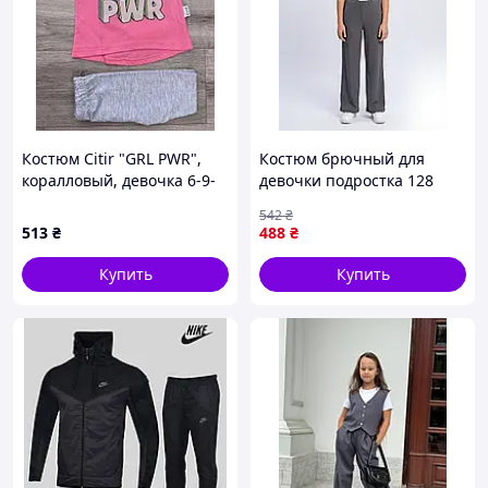
Костюм Citir "GRL PWR",
Костюм брючный для
коралловый, девочка 6-9-
девочки подростка 128
12-18 месяцев 12
Серый (751525-128)
542
₴
513
₴
488
₴
Купить
Купить