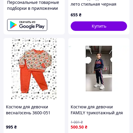
Персональные товарные
лето стильная черная
подборки в приложении
футболка и белые шорты
655
₴
10795, Размер 170
Купить
Костюм для девочки
Костюм для девочки
весна/осень 3600-051
FAMILY трикотажный для
коттон латте/кирпич
прогулок и активного
1 001
₴
цветочки 98(р)
отдыха размера 4-5 лет
995
₴
500
.50
₴