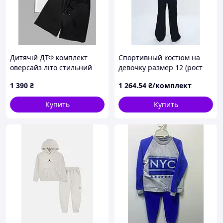
Дитячій ДТФ комплект
Спортивный костюм на
оверсайз літо стильний
девочку размер 12 (рост
лабубу
146-152) Турция
1 390
₴
1 264
.54
₴/комплект
Купить
Купить