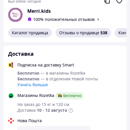
Размеры - 36-44 (128-134-140-146см)
Был online:
сегодня
Merri.kids
Перед тем как сделать заказ, желательно
100% положительных отзывов
уточнять наличие размера и расцветки
Каталог продавца
Отзывы о продавце
538
Конт
Доставка
ДОСТАВКА - Новая почта, Укр почта.
Подписка на доставку Smart
НАЛОЖЕННЫЙ ПЛАТЕЖ
Бесплатно
— в магазины Rozetka
Бесплатно
— в отделения Новой почты
с предоплатой 200 грн.
Узнать больше
Магазины Rozetka
Бесплатно
Возможна также примерка
На заказ до 15 кг и 120 см
Доставка
10 - 12 августа
Харьков
Нова Пошта
Центральный рынок