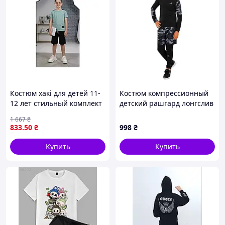
Костюм хакі для детей 11-
Костюм компрессионный
12 лет стильный комплект
детский рашгард лонгслив
для активного отдыха и
брюки и шорты MASUKA
1 667
₴
игр
BO-3613 S-XL рост 110-
833
.50
₴
998
₴
140см черный-серый
Купить
Купить