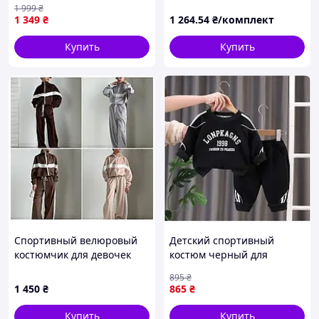
1 999
₴
см Синий (26072707D)
1 349
₴
1 264
.54
₴/комплект
Купить
Купить
Спортивный велюровый
Детский спортивный
костюмчик для девочек
костюм черный для
мальчика с принтом
895
₴
1 450
₴
865
₴
Купить
Купить