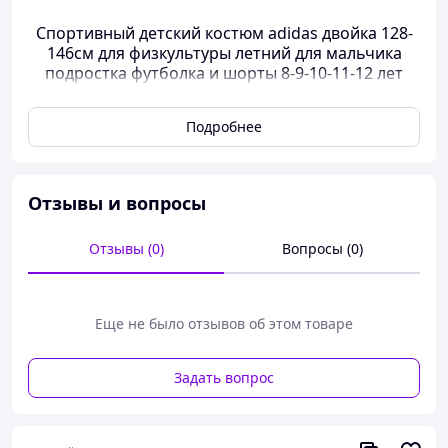
Спортивный детский костюм adidas двойка 128-
146см для физкультуры летний для мальчика
подростка футболка и шорты 8-9-10-11-12 лет
Подробнее
Перед тем как сделать заказ, желательно уточнять
наличие размера и расцветки
(viber - 095 574 98 46)
Отзывы и вопросы
Летний костюм - идеально подойдет для
повседневной носки и занятий спортом. Легкий,
Отзывы (0)
Вопросы (0)
удобный и практичный, он отлично дополнит
гардероб.
Комплект: футболка + шорты
Еще не было отзывов об этом товаре
Турецкая ткань 2нитка
Качественный пошив, качественная
накатка
Задать вопрос
80 %хлопок
20 % полиэстер