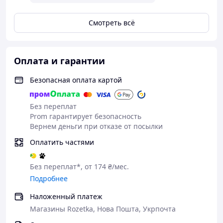
ТЦ "Детский мир"
Магазин 33,6,7
Смотреть всё
По любым вопросам обращайтесь 😍
по номеру телефона 095 574 98 46 Лиана (Viber,
Оплата и гарантии
Telegram)
Безопасная оплата картой
Без переплат
Prom гарантирует безопасность
Вернем деньги при отказе от посылки
Оплатить частями
Без переплат*, от 174 ₴/мес.
Подробнее
Наложенный платеж
Магазины Rozetka, Нова Пошта, Укрпочта