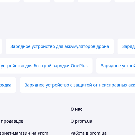
 г) удобен для транспортировки.
Зарядное устройство для аккумуляторов дрона
Заряд
 устройство для быстрой зарядки OnePlus
Зарядное устро
арядка
Зарядное устройство с защитой от неисправных ак
О нас
 продавцов
О prom.ua
ернет-магазин
на Prom
Работа в prom.ua