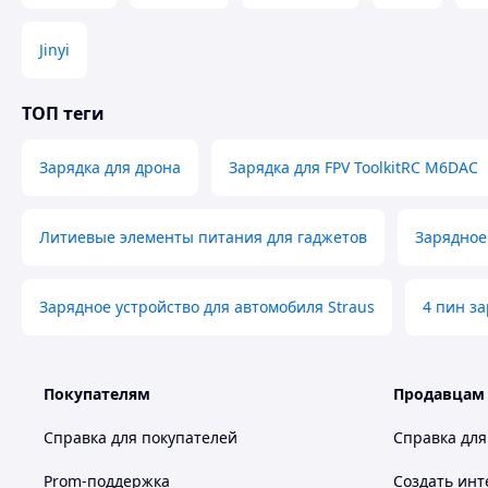
Компактный размер (127×106×57 мм) и небольшой вес (520
Jinyi
ТОП теги
Зарядка для дрона
Зарядка для FPV ToolkitRC M6DAC
Литиевые элементы питания для гаджетов
Зарядное
Зарядное устройство для автомобиля Straus
4 пин з
Покупателям
Продавцам
Справка для покупателей
Справка для
Prom-поддержка
Создать инт