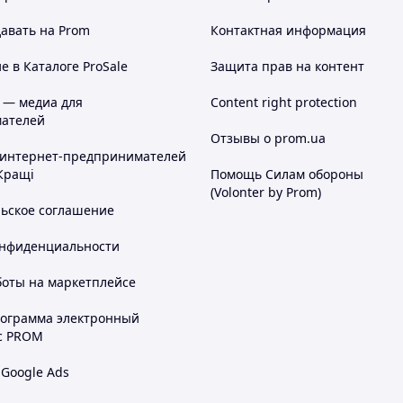
авать на Prom
Контактная информация
 в Каталоге ProSale
Защита прав на контент
 — медиа для
Content right protection
ателей
Отзывы о prom.ua
 интернет-предпринимателей
Кращі
Помощь Силам обороны
(Volonter by Prom)
льское соглашение
аждый канал
онфиденциальности
боты на маркетплейсе
В (макс. 2.5А).
рограмма электронный
(1-16S), Pb (1-10S)
с PROM
/15Вт; Recycle Mode: 0.1-15А/350Вт.
 Google Ads