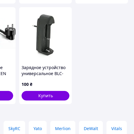
ое
Зарядное устройство
EEN
универсальное BLC-
est
001A 1AA / 1AAA /
100
₴
-
18650, 3.7V / 1000mAh
Купить
SkyRC
Yato
Merlion
DeWalt
Vitals