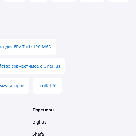
ка для FPV ToolkitRC M6D
йство совместимое с OnePlus
кумуляторов
ToolKitRC
Партнеры
Bigl.ua
Shafa