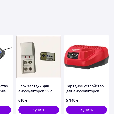
йство
Блок зарядки для
Зарядное устройство
тий-
аккумуляторов 9V с
для аккумуляторов
яторов
автоматическим
инструмента
610
₴
5 140
₴
током, 165016HHP9
Milwaukee C12 C
(4932352000)
Купить
Купить