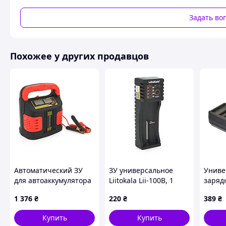
Задать во
Похожее у других продавцов
Автоматический ЗУ
ЗУ универсальное
Униве
для автоаккумулятора
Liitokala Lii-100B, 1
заряд
WesunWell XX-
канал, LED дисплей,
MD-28
1 376
₴
220
₴
389
₴
005/010,12V/24V,3.6-
USB, поддерживает
для Li
20А микропроцессор,
3.7V Lion / 3.2V Li-Fe /
аккуму
Купить
Купить
LCD,
1.2V
26650,