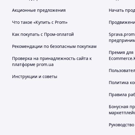
Акционные предложения
Начать прод
Что такое «Купить с Prom»
Продвижение
Как покупать с Пром-оплатой
Sprava.prom
предприним
Рекомендации по безопасным покупкам
Премия для
Проверка на принадлежность сайта к
Ecommerce.
платформе prom.ua
Пользовате
Инструкции и советы
Мощность заряда: асинхронный режим: 350 Вт на к
Политика к
Синхронный режим: 700 Вт
Ток заряда: 0.1-25A
Правила ра
Балансировочный ток: 1000 мА при 2-6S
Напряжение питания: DC: 7-28В (макс 30А); AC: 100-240
Бонусная п
Типы аккумуляторов: Lipo, LiHV, LiFe, LiIon (1-6S) NiMh 
маркетплей
Максимальная мощность разряда: Normal Mode: 0.1-3А
Ток заряда: 0.1-25A
Руководство
Балансировочный ток: 1000 мА при 2-6S
Интерфейс управления: ролик + кнопка