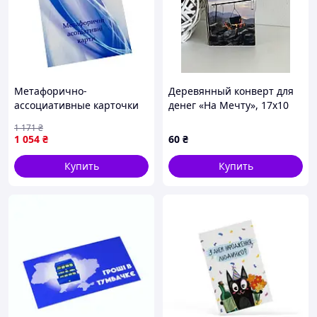
Метафорично-
Деревянный конверт для
ассоциативные карточки
денег «На Мечту», 17х10
"Образ мужчины" Ps-mf-
см
1 171
₴
03, 150 карточек
1 054
₴
60
₴
Купить
Купить