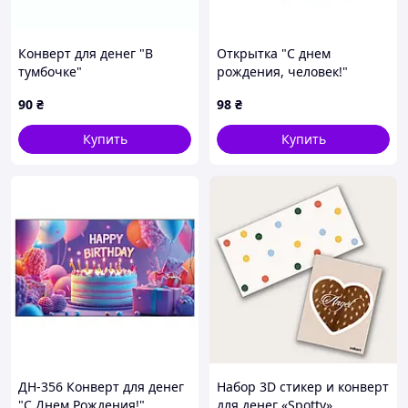
Конверт для денег "В
Открытка "С днем ​​
тумбочке"
рождения, человек!"
90
₴
98
₴
Купить
Купить
ДН-356 Конверт для денег
Набор 3D стикер и конверт
"С Днем Рождения!"
для денег «Spotty»