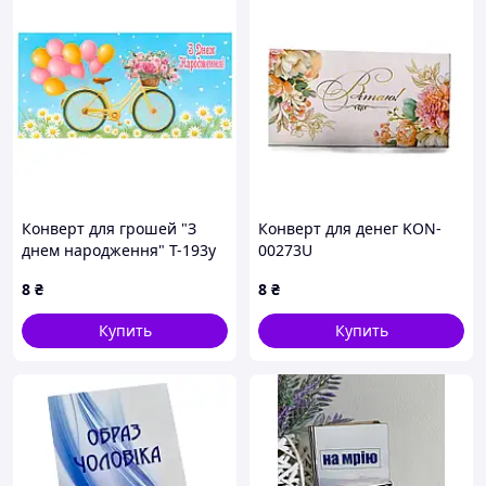
Конверт для грошей "З
Конверт для денег KON-
днем народження" Т-193у
00273U
(1) "Jumbi"
8
₴
8
₴
Купить
Купить