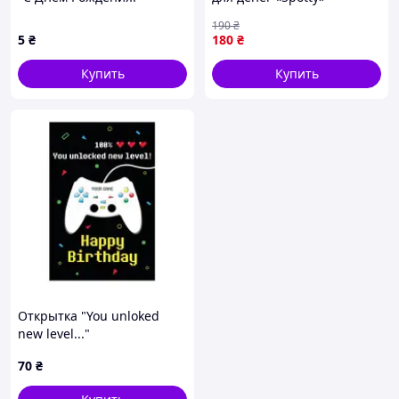
16*8.5см Stenson
190
₴
5
₴
180
₴
Купить
Купить
Открытка "You unloked
new level..."
70
₴