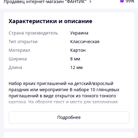
99%
Продавец інтернет-магазин "ФАНТИК"
Характеристики и описание
Страна производитель
Украина
Тип открытки
Классическая
Материал
Картон
Ширина
8 мм
Длина
12 мм
Набор ярких приглашений на детский/взрослый
праздник или мероприятие В наборе 10 глянцевых
приглашений в виде открыток из тонкого тонкого
картона. На обороте текст и место для заполнения
имени/даты/времени проведения Розмір кожної 8 х 12
см . Печать качественная и цветная!
Подробнее
Такая пригласительная открытка поможет
торжественно и оригинально пригласить друзей на
праздник, а также четко указать место и время его