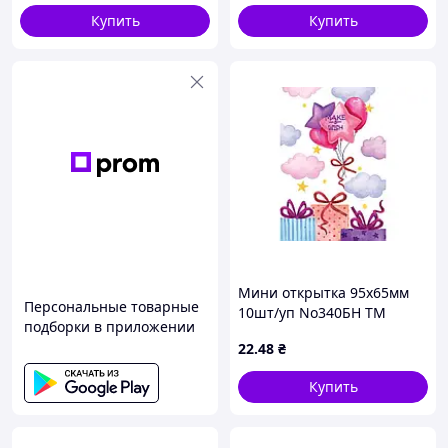
Купить
Купить
Мини открытка 95х65мм
Персональные товарные
10шт/уп No340БН ТМ
подборки в приложении
УПАКОВКИН
22
.48
₴
Купить