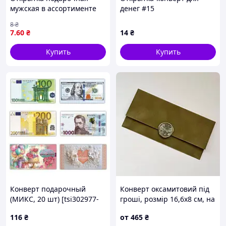
мужская в ассортименте
денег #15
8
₴
7
.60
₴
14
₴
Купить
Купить
Конверт подарочный
Конверт оксамитовий під
(МИКС, 20 шт) [tsi302977-
гроші, розмір 16,6х8 см, на
TSI]
магнітній застібці з
116
₴
от
465
₴
декором.