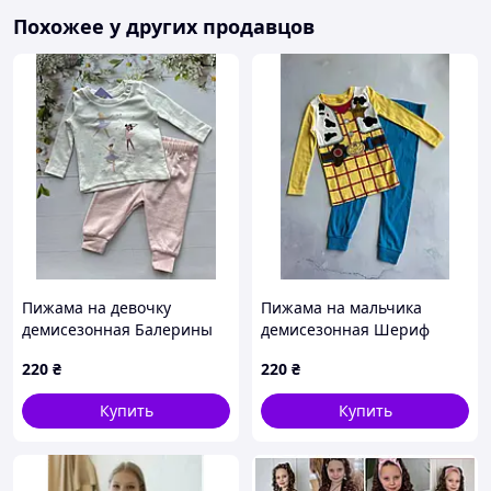
Похожее у других продавцов
Пижама на девочку
Пижама на мальчика
демисезонная Балерины
демисезонная Шериф
Primark р.62 см (0-3
Вуди Primark р.62, 68, 98
220
₴
220
₴
месяца)
см
Купить
Купить