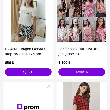
Пижама подростковая с
Велюровая пижама 4ка
шортами 134-176 рост
для девочек
№254 Турция 134
656
₴
1 100
₴
Купить
Купить