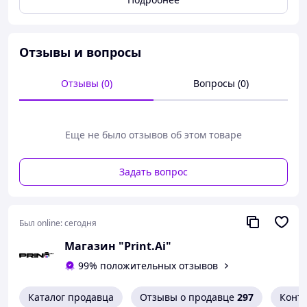
Мягкая трикотажная пижама из натурального хлопка
обеспечит комфортный сон. Удобный крой, милый
дизайн и качественные материалы – идеальный выбор
Отзывы и вопросы
для спокойного отдыха ребенка.
Отзывы (0)
Вопросы (0)
Еще не было отзывов об этом товаре
Задать вопрос
Был online:
сегодня
Магазин "Print.Ai"
99% положительных отзывов
Остались вопросы? Не смогли определиться с
размером? Хотите индивидуальный пошив? Нужна
Каталог продавца
Отзывы о продавце
297
Конт
консультация менеджера? Мы обязательно все