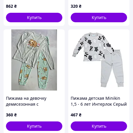
Primark р.122, 140 см
862
₴
320
₴
Купить
Купить
Пижама на девочку
Пижама детская Minikin
демисезонная с
1,5 - 6 лет Интерлок Серый
Ленивцами Primark р.146
227203 116
360
₴
467
₴
см (10-11 лет)
Купить
Купить