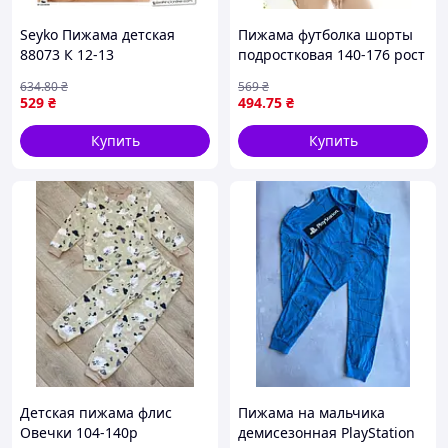
Seyko Пижама детская
Пижама футболка шорты
88073 К 12-13
подростковая 140-176 рост
No348
634
.80
₴
569
₴
529
₴
494
.75
₴
Купить
Купить
Детская пижама флис
Пижама на мальчика
Овечки 104-140р
демисезонная PlayStation