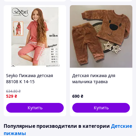
Seyko Пижама детская
Детская пижама для
88108 К 14-15
мальчика травка
ClownKids 1-4
634
.80
₴
529
₴
690
₴
Купить
Купить
Популярные производители
в категории
Детские
пижамы