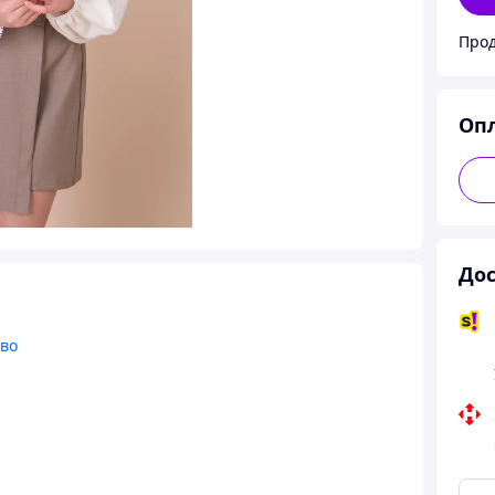
Оп
Дос
тво