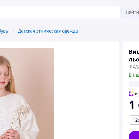
Найти
бувь
Детская этническая одежда
Виш
льо
Код:
В на
о
1
12