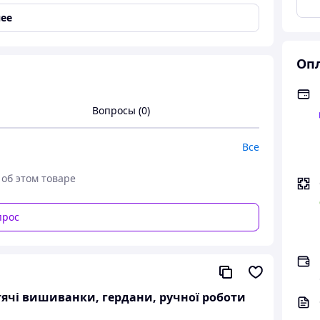
ее
Опл
Вопросы (0)
Все
 робота льон полотно
 об этом товаре
вишита льон полотні
прос
 146 до 164
итячі вишиванки, гердани, ручної роботи