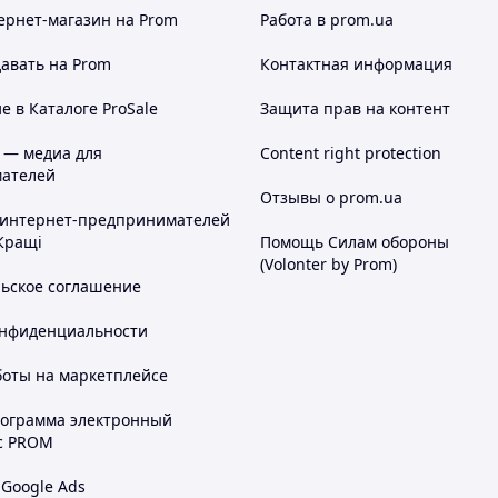
ернет-магазин
на Prom
Работа в prom.ua
авать на Prom
Контактная информация
 в Каталоге ProSale
Защита прав на контент
 — медиа для
Content right protection
ателей
Отзывы о prom.ua
 интернет-предпринимателей
Кращі
Помощь Силам обороны
(Volonter by Prom)
льское соглашение
онфиденциальности
боты на маркетплейсе
рограмма электронный
с PROM
 Google Ads