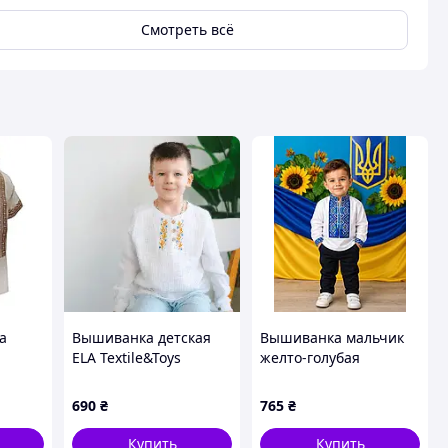
Смотреть всё
а
Вышиванка детская
Вышиванка мальчик
ELA Textile&Toys
желто-голубая
стка
Ukraine Колоски 2 - 7
орнамент для рук
 158
лет Муслин Белый/
поплин 1-5р 2026
690
₴
765
₴
Желтый ES001WT 104
кий
Купить
Купить