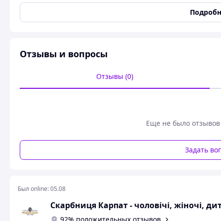
Цвет
Бежевый
Подробн
Тип ткани
Лен
Сезон
Всесезонный
Отзывы и вопросы
Отделка и украшения
Вышивка
Состояние
Новое
Отзывы (0)
Длина рукава
Длинный
Вишиванка дівчача машина
Еще не было отзывов
Вишиванка для дівчинки 
Задать во
Был online:
05.08
Розмір:
ріст від
Скарбниця Карпат - чоловічі, жіночі, д
92% положительных отзывов