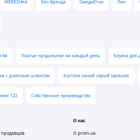
MEREZHKA
Без бренда
ОмодаЕтно
Лио
ьний дизайн
льтація продавця
, що постійно оновлюється
0-86
Платье продольное на каждый день
Блузка для 
Скарбниця Карпат"
― Ви знайдете
ки с длинным шлангом
Костюм синий серый мальчик
від кращих майстрів "Карпатського
тя
дари Карпат
вироби з овчини та
,
,
гато інших цікавих дрібничок на будь-який смак.
иняя 122
Собственное производство
речі, що стануть чудовим подарунком для Вас та
них.
янути Новинки!
О нас
акупів!
 продавцов
О prom.ua