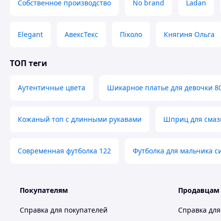
Собственное производство
No brand
Ladan
Індивідуал
Elegant
АвексТекс
Піколо
Княгиня Ольга
Професійна консу
ТОП теги
Великий асортимент товару
Аутентичные цвета
Шикарное платье для девочки 8
Також в нашому Інтернет-магазин "
Кожаный топ с длинными рукавами
Шприц для смаз
найрізноманітніші вироби ручної роботи 
вишиванки
скатертини
посуд
взут
краю:
,
,
,
шкіри
вироби з дерева
сувенірна продукція
,
,
та ба
Современная футболка 122
Футболка для мальчика с
Тільки у нас Ви знайдете оригінальні та неповторні 
Ваших рід
Не забудьте перегл
Покупателям
Продавцам
Вдалих Вам з
Справка для покупателей
Справка для