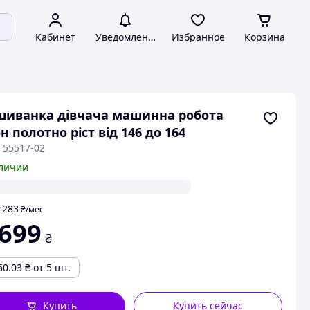
Кабинет
Уведомления
Избранное
Корзина
иванка дівчача машинна робота
н полотно ріст від 146 до 164
 55517-02
личии
283
т
₴
/мес
 699
₴
60.03
₴
от 5 шт.
Купить
Купить сейчас