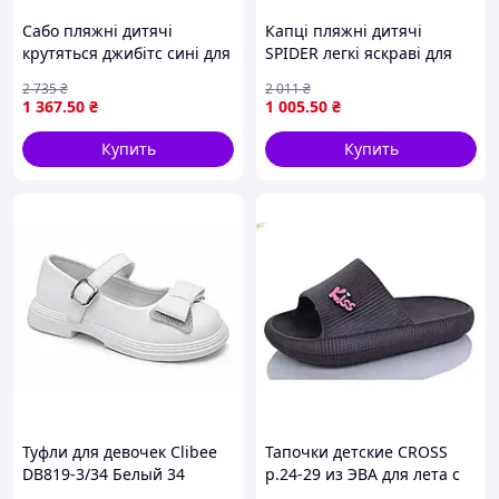
Сабо пляжні дитячі
Капці пляжні дитячі
крутяться джибітс сині для
SPIDER легкі яскраві для
літа комфортне взуття для
відпочинку на пляжі
2 735
₴
2 011
₴
відпочинку на пляжі
басейні прогулянок
1 367
.50
₴
1 005
.50
₴
Купить
Купить
Туфли для девочек Clibee
Тапочки детские CROSS
DB819-3/34 Белый 34
р.24-29 из ЭВА для лета с
размер - 21,5 см стелька
амортизацией и