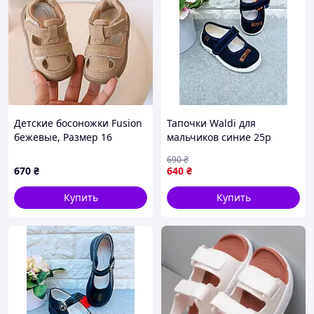
Детские босоножки Fusion
Тапочки Waldi для
бежевые, Размер 16
мальчиков синие 25р
15,8см 2117
690
₴
670
₴
640
₴
Купить
Купить