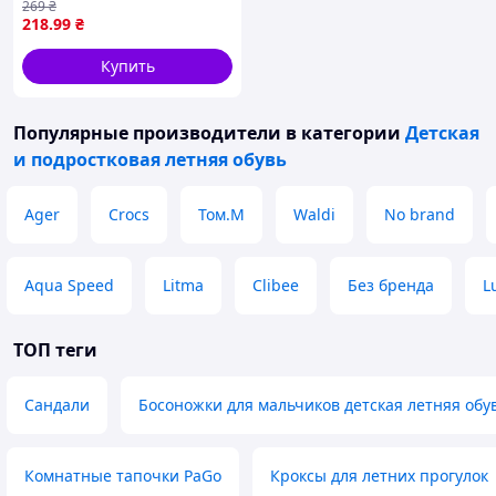
269
₴
218
.99
₴
Купить
Популярные производители
в категории
Детская
и подростковая летняя обувь
Ager
Crocs
Том.М
Waldi
No brand
Aqua Speed
Litma
Clibee
Без бренда
L
ТОП теги
Сандали
Босоножки для мальчиков детская летняя обу
Комнатные тапочки PaGo
Кроксы для летних прогулок