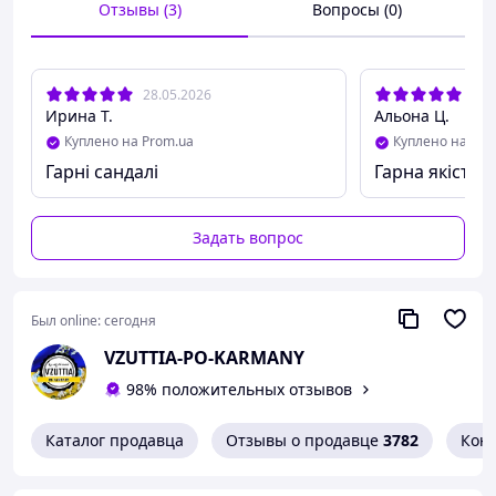
Отзывы (3)
Вопросы (0)
28.05.2026
12.
Ирина Т.
Альона Ц.
Куплено на Prom.ua
Куплено на Pro
Гарні сандалі
Гарна якість
Задать вопрос
Был online:
сегодня
VZUTTIA-PO-KARMANY
98% положительных отзывов
Каталог продавца
Отзывы о продавце
3782
Кон