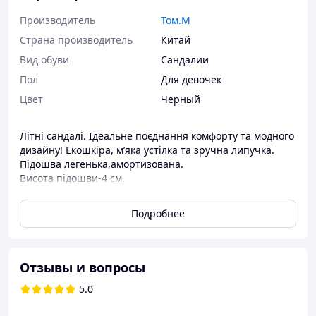
Производитель
Том.М
Страна производитель
Китай
Вид обуви
Сандалии
Пол
Для девочек
Цвет
Черный
Літні сандалі. Ідеальне поєднання комфорту та модного
дизайну! Екошкіра, м’яка устілка та зручна липучка.
Підошва легенька,амортизована.
Висота підошви-4 см.
Розміри/ довжина устілки від краю до краю всередині
Подробнее
взуття (можлива похибка +/- 0.2 см)
36 - 23,3 см
37 - 23,8 см
38 - 24,3 см
Отзывы и вопросы
39 - 24,7 см
5.0
Відправка нова та Укрпошта.