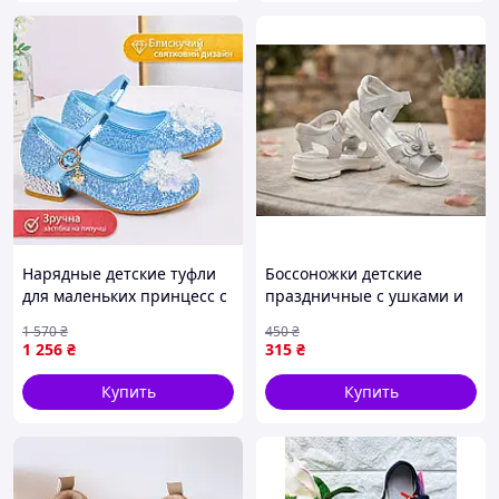
Нарядные детские туфли
Боссоножки детские
для маленьких принцесс с
праздничные с ушками и
жемчужинами 23-30
стразами (размеры 26-30)
1 570
₴
450
₴
размер с декором, Туфли
26р
1 256
₴
315
₴
детские праздничные на
липучке
Купить
Купить