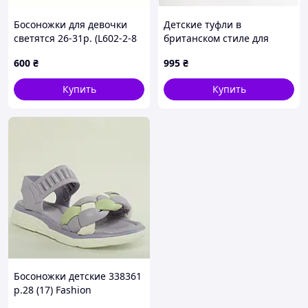
Босоножки для девочки
Детские туфли в
светятся 26-31р. (L602-2-8
британском стиле для
LED)
девочек
600
₴
995
₴
Купить
Купить
Босоножки детские 338361
р.28 (17) Fashion
Фиолетовый D8-2026