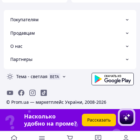
Покупателям
Продавцам
О нас
Партнеры
Тема
-
светлая
BETA
© Prom.ua — маркетплейс України, 2008-2026
Насколько
Рассказать
удобно на проме?