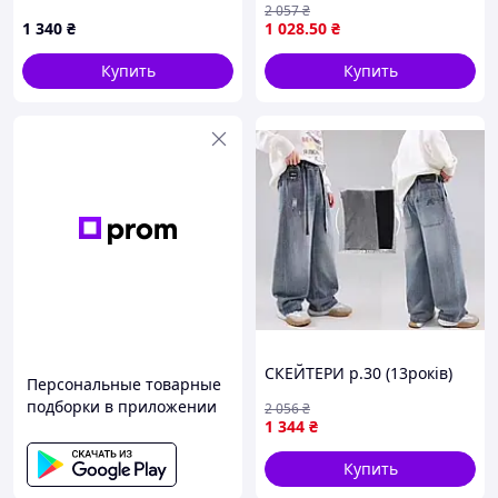
2 057
₴
износостойкостью 6пар/уп
1 340
₴
1 028
.50
₴
Купить
Купить
СКЕЙТЕРИ р.30 (13років)
Персональные товарные
подборки в приложении
2 056
₴
1 344
₴
Купить