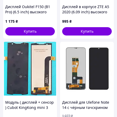
Дисплей Oukitel F150 (B1
Дисплей в корпусе ZTE A5
Pro) (6.5 inch) высокого
2020 (6.09 inch) высокого
качества (original), экран
качества (original), экран
1 175
₴
995
₴
на Оукител Ф150 (Б1 Про)
на ЗТЕ А5 2020
Купить
Купить
Модуль ( дисплей + сенсор
Дисплей для Ulefone Note
) Cubot KingKong mini 3
14 с чёрным тачскрином
чорний
1 077
₴