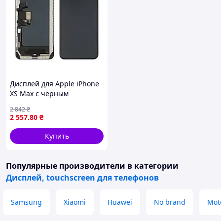
Дисплей для Apple iPhone
XS Max с чёрным
тачскрином Original FOG
2 842
₴
2 557
.80
₴
Купить
Популярные производители
в категории
Дисплей, touchscreen для телефонов
Samsung
Xiaomi
Huawei
No brand
Mot