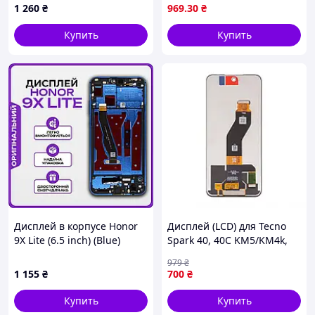
1 260
₴
969
.30
₴
Купить
Купить
Дисплей в корпусе Honor
Дисплей (LCD) для Tecno
9X Lite (6.5 inch) (Blue)
Spark 40, 40C KM5/KM4k,
высокого качества
Spark Go 2 KM4, Infinix Hot
979
₴
(original), экран на Хонор
60i з тачскріном black (IPS)
1 155
₴
700
₴
9Х Лайт
High Quality
Купить
Купить