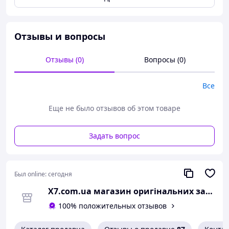
Тип : Дисплейный модуль (экран)
Производитель: Xiaomi (Сяоми)
Гарантия: 12 месяцев
Отзывы и вопросы
Цвет: White/Blue/Tarnish
Отзывы (0)
Вопросы (0)
У нас вы найдете большой выбор оригинальных
запчастей на Xiaomi, Poco в наличии и под заказ.
Все
Еще не было отзывов об этом товаре
Задать вопрос
Был online:
сегодня
Х7.com.ua магазин оригінальних запчастин до ваших пристроїв
100% положительных отзывов