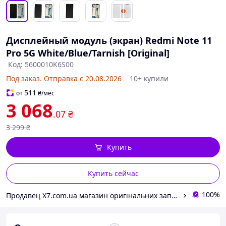
Дисплейный модуль (экран) Redmi Note 11
Pro 5G White/Blue/Tarnish [Original]
Код: 5600010K6S00
Под заказ. Отправка с 20.08.2026
10+ купили
511
от
₴
/мес
3 068
.07
₴
3 299
₴
Купить
Купить сейчас
100%
Продавец Х7.com.ua магазин оригінальних запчастин до ваших пристроїв