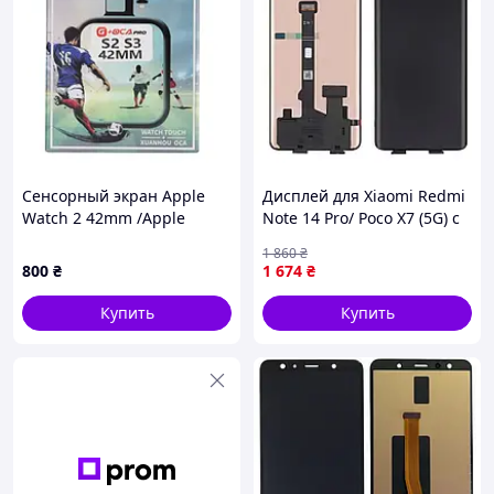
Сенсорный экран Apple
Дисплей для Xiaomi Redmi
Watch 2 42mm /Apple
Note 14 Pro/ Poco X7 (5G) с
Watch 3 42mm черный, с
чёрным тачскрином OLED
1 860
₴
OCA-пленкой, оригинал
800
₴
1 674
₴
G+OCA PRo
Купить
Купить