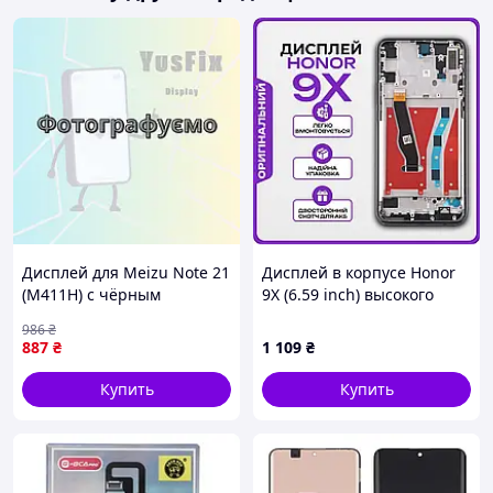
Дисплей для Meizu Note 21
Дисплей в корпусе Honor
(M411H) с чёрным
9X (6.59 inch) высокого
тачскрином
качества (original), экран
986
₴
на Хонор 9Х
887
₴
1 109
₴
Купить
Купить