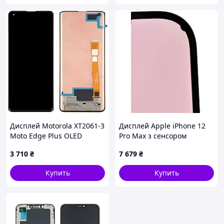
Дисплей Motorola XT2061-3
Дисплей Apple iPhone 12
Moto Edge Plus OLED
Pro Max з сенсором
черный + рамка
(Оригінал відновлений)
3 710
₴
7 679
₴
Black ( присутня маленька
пляма з краю екрана )
Купить
Купить
(Восстановлен)