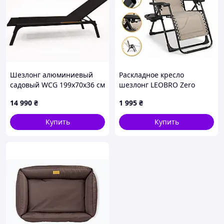
Шезлонг алюминиевый
Раскладное кресло
садовый WCG 199х70х36 см
шезлонг LEOBRO Zero
— Пляжный лежак для
Gravity Premium Beige (LB-
14 990
₴
1 995
₴
бассейна, террасы и дачи
ZGC-G2-BEI), Оригінал!
(Графитовый)
Купить
Купить