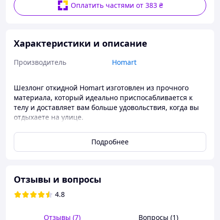
Оплатить частями от 383 ₴
Характеристики и описание
Производитель
Homart
Шезлонг откидной Homart изготовлен из прочного
материала, который идеально приспосабливается к
телу и доставляет вам больше удовольствия, когда вы
отдыхаете на улице.
Материал устойчив к погодным условиям. В комплекте
Подробнее
входит подстаканник, матрас и подголовник, который
держит голову в положении.
Устойчивая и прочная рама имеет порошковое
покрытие и разработана таким образом, чтобы
Отзывы и вопросы
шезлонг был устойчивым и выдерживал до 150 кг даже
4.8
когда спинка полностью выдвинута. Мягкая, удобная
подушка позволит вам отдохнуть в правильном
положении. Благодаря этому вы можете читать книгу
Отзывы (7)
Вопросы (1)