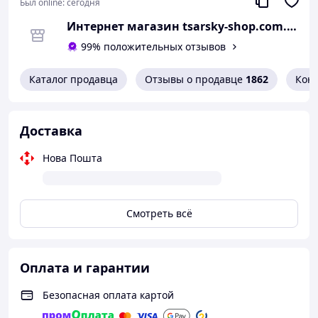
Был online:
сегодня
Страна регистрации бренда:
Украина
Недостатки
Страна производитель:
Китай
Интернет магазин tsarsky-shop.com.ua
Немає
99% положительных отзывов
Каталог продавца
Отзывы о продавце
1862
Кон
Доставка
Нова Пошта
Смотреть всё
Оплата и гарантии
Безопасная оплата картой