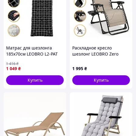
Матрас для шезлонга
Раскладное кресло
185x70см LEOBRO L2-PAT
шезлонг LEOBRO Zero
Gravity Premium Beige (LB-
1 416
₴
ZGC-G2-BEI), Оригінал!
1 049
₴
1 995
₴
Купить
Купить