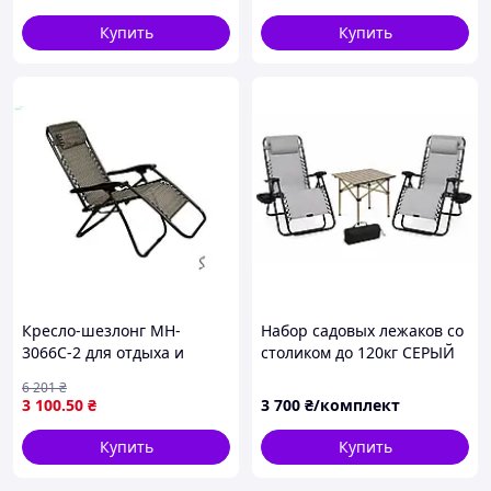
Zero Gravity | Черный цвет
Купить
Купить
Кресло-шезлонг MH-
Набор садовых лежаков со
3066C-2 для отдыха и
столиком до 120кг СЕРЫЙ
релаксации коричневый
Набор 2 шезлонги с
6 201
₴
из металла и полиэстера
подстаканником и
3 100
.50
₴
3 700
₴/комплект
подголовником + стол с
чехлом
Купить
Купить