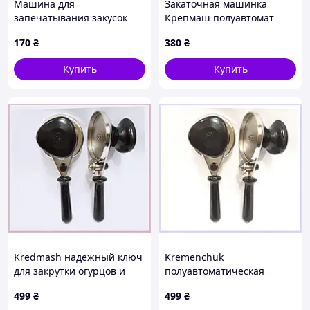
Машина для
Закаточная машинка
запечатывания закусок
Крепмаш полуавтомат
(mini белая)
усиленная. Ключ для
170
₴
380
₴
консервирования банок .
Надежная закатка
Купить
Купить
Украина.
Kredmash надежный ключ
Kremenchuk
для закрутки огурцов и
полуавтоматическая
помидоров, 6P600594P
машинка для крышек СКО
499
₴
499
₴
6CT600594A