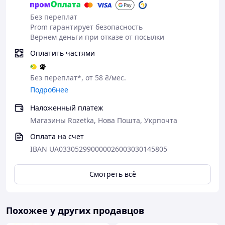
устойчивого к нагрузкам.
Без переплат
Два подшипника, которые соприкасаются
Prom гарантирует безопасность
с крышкой, имеет специальную защитную
Вернем деньги при отказе от посылки
обойму.
Верхняя и боковая ручки производятся
Оплатить частями
с использованием пластика, который
устойчив к ударам.
Без переплат*, от 58 ₴/мес.
На данный закаточный ключ
Подробнее
распространяется официальная гарантия от
Наложенный платеж
завода-производителя — 24 месяца.
Магазины Rozetka, Нова Пошта, Укрпочта
Оплата на счет
IBAN UA033052990000026003030145805
Смотреть всё
Похожее у других продавцов