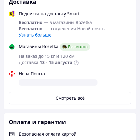
Доставка
Подписка на доставку Smart
Бесплатно
— в магазины Rozetka
Бесплатно
— в отделения Новой почты
Узнать больше
Магазины Rozetka
Бесплатно
Ключевые особенности закаточной
На заказ до 15 кг и 120 см
машинки
Доставка
13 - 15 августа
Нова Пошта
Применяется для герметизации стеклянных
банок крышками из металла во время
домашнего консервирования (стандарта
СКО-82).
Смотреть всё
Специальное никелевое покрытие
значительно повышает устойчивость
к появлению коррозии.
Оплата и гарантии
Корпус закаточного ключа выполнен
Безопасная оплата картой
из высококачественного металла,