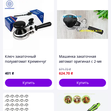
Преимущества данной модели
Максимальная простота
Ключ закаточный
Машинка закаточная
в использовании.
полуавтомат Кременчуг
автомат оригинал с 2-мя
МЗП 0100
подшипниками МЗА Люкс-
671
.72
₴
Проверенная годами конструкция.
П, Черкассы
401
₴
624
.70
₴
модернизированная
Купить
Купить
Модернизированная сборка
с двумя подшипниками
Увеличен зуб закаточного элемента.