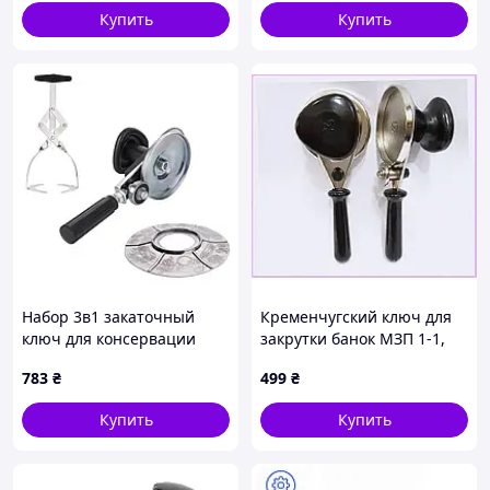
Купить
Купить
Набор 3в1 закаточный
Кременчугский ключ для
ключ для консервации
закрутки банок МЗП 1-1,
МЗА-П Люкс автомат
66P0A059P4
783
₴
499
₴
Продмаш + стерилизатор +
захват для банок
Купить
Купить