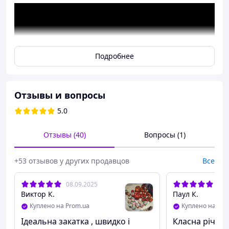
Подробнее
Отзывы и вопросы
5.0
Отзывы (40)
Вопросы (1)
+53 отзывов у других продавцов
Все
Машинка закаточная «МЗА-2П» автомат
08.09.2025
09.
Виктор К.
Паул К.
Куплено на Prom.ua
Куплено на Pro
МЗА -"2П"- на ДВУХ подшипниках. Ещё лучше, ещё
Ідеальна закатка , швидко і
Класна рiч!!!
удобней от известного лидера в производстве самых