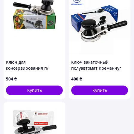
Ключ для
Ключ закаточный
консервирования п/
полуавтомат Кременчуг
автомат
МЗП 0100
504
₴
400
₴
Купить
Купить