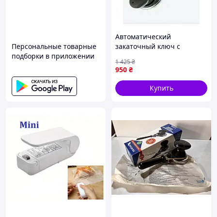
и согласования деталей
Автоматический
Персональные товарные
закаточный ключ с
Внесение
подборки в приложении
подшипником для быстрой
предоплаты за товар
1 425
₴
и надежной консервации
950
₴
овощей и фруктов FLAME
Купить
Доставка
выбранным способом