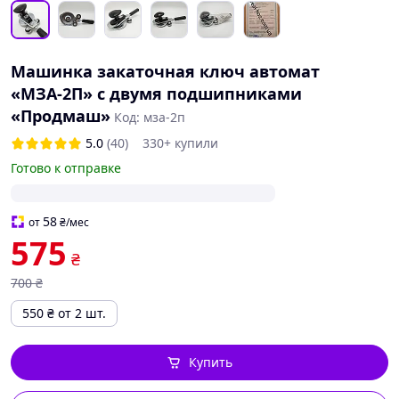
Машинка закаточная ключ автомат
«МЗА-2П» с двумя подшипниками
«Продмаш»
Код: мза-2п
5.0
(40)
330+ купили
Готово к отправке
58
от
₴
/мес
575
₴
700
₴
550
₴
от 2 шт.
Купить