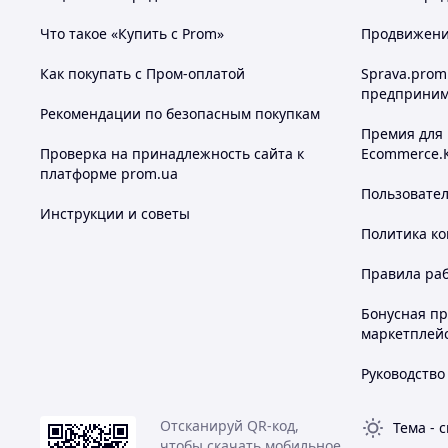
Что такое «Купить с Prom»
Продвижение
Как покупать с Пром-оплатой
Sprava.prom
предприним
Рекомендации по безопасным покупкам
Премия для
Проверка на принадлежность сайта к
Ecommerce.
платформе prom.ua
Пользовате
Инструкции и советы
Политика к
Правила ра
Бонусная п
маркетплей
Руководство
Отсканируй QR-код,
Тема
-
с
чтобы скачать мобильное