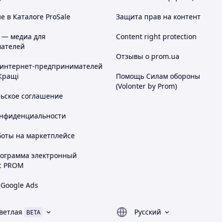
 в Каталоге ProSale
Защита прав на контент
 — медиа для
Content right protection
ателей
Отзывы о prom.ua
 интернет-предпринимателей
Кращі
Помощь Силам обороны
(Volonter by Prom)
льское соглашение
онфиденциальности
боты на маркетплейсе
рограмма электронный
с PROM
 Google Ads
ветлая
Русский
BETA