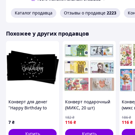
скатерти
карнавальные язычки
Каталог продавца
Отзывы о продавце
2223
Ко
дудки
бумажные гирлянды
детские гостиной медали
Похожее у других продавцов
Детские заглаживающие расфасованные по 10 штук одно
Конверт для денег
Конверт подарочный
Конве
"Happy Birthday to
(МИКС, 20 шт)
(микс 
you" (серебро на
[tsi302977-TSІ]
[tsi30
182
₴
186
₴
чёрном)
7
₴
116
₴
116
₴
Купить
Купить