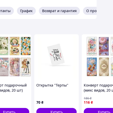
нтакты
График
Возврат и гарантия
О продавце
й карты
рт подарочный
Открытка "Терпы"
Конверт подар
видов, 20 шт)
(микс видов, 20 
2972-ТCІ]
[tsi302976-ТCІ]
186
₴
70
₴
116
₴
Купить
Купить
Купить