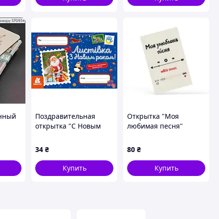
нный
Поздравительная
Открытка "Моя
открытка "С Новым
любимая песня"
ь!",
годом!" 1012004 с
ая
наклейками
34
₴
80
₴
.
Купить
Купить