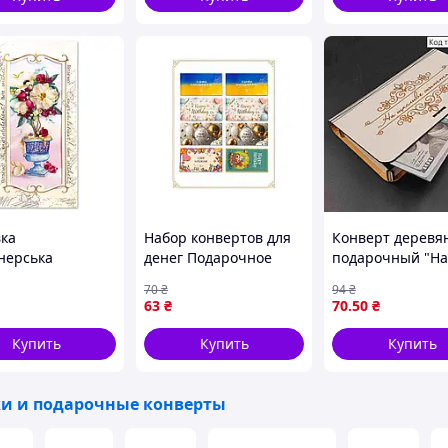
вка
Набор конвертов для
Конверт деревя
нерська
денег Подарочное
подарочный "На
мо", жіноча,
ассорти микс (8шт/уп)
счастливую Жизн
70
₴
94
₴
ТМ Upakovkin
18*10,5см, ручн
63
₴
70
.50
₴
работа, Украина
Купить
Купить
Купить
и и подарочные конверты