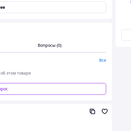
ее
дения детские (10 шт.)
ешили устроить праздник?
Вопросы (0)
вого шага.
Все
место проведения праздника.
 об этом товаре
ете подобрать в едином стиле все необходимое для
прос