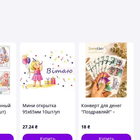
очный
Мини открытка
Конверт для денег
шт)
95х65мм 10шт/уп
“Поздравляй!” –
No314В ТМ
праздничный
УПАКОВКИН
подарочный конверт |
27
.24
₴
18
₴
ЗлотоЦвит
Купить
Купить