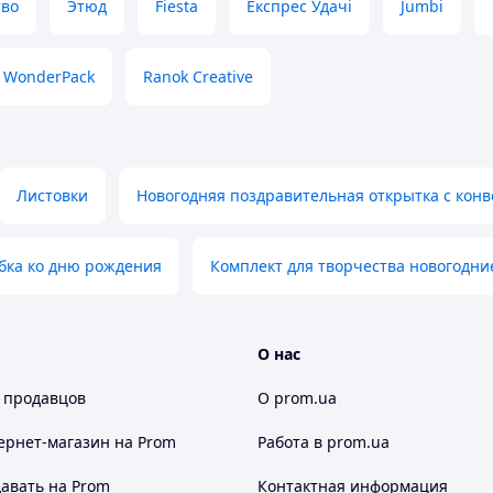
тво
Этюд
Fiesta
Експрес Удачі
Jumbi
WonderPack
Ranok Creative
Листовки
Новогодняя поздравительная открытка с кон
бка ко дню рождения
Комплект для творчества новогодни
О нас
 продавцов
О prom.ua
ернет-магазин
на Prom
Работа в prom.ua
авать на Prom
Контактная информация