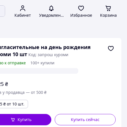
Кабинет
Уведомления
Избранное
Корзина
гласительные на день рождения
оми 10 шт
Код: запрош куроми
во к отправке
100+ купили
25
₴
з у продавца — от 500 ₴
95
₴
от 10 шт.
Купить
Купить сейчас