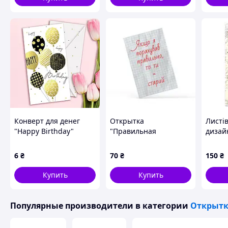
Конверт для денег
Открытка
Листі
"Happy Birthday"
"Правильная
дизай
шарики
математика"
"Вітає
РВ-77
6
₴
70
₴
150
₴
Купить
Купить
Популярные производители
в категории
Открытк