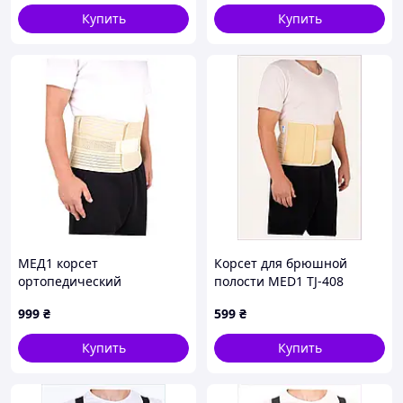
Купить
Купить
МЕД1 корсет
Корсет для брюшной
ортопедический
полости MED1 TJ-408
фиксирующий размер XL,
дышащий, 88X36117X
999
₴
599
₴
8K83X6C162
Купить
Купить