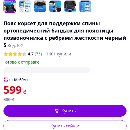
Пояс корсет для поддержки спины
ортопедический бандаж для поясницы
позвоночника с ребрами жесткости черный
S
Код: K-2
4.7
(75)
160+ купили
Готово к отправке
60
от
₴
/мес
599
₴
800
₴
Купить
Купить сейчас