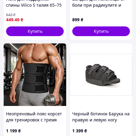
спины Vilico S талия 65–75
боли при радикулите и
см черный с 4 ребрами
остеохондрозе MED1-TJ-416
642
₴
жесткости ортопедический
883K619M5
449
.40
₴
899
₴
пояс для фиксации
поясницы
Купить
Купить
Неопреновый пояс-корсет
Черный ботинок Барука на
для тренировок с тремя
правую и левую ногу
фиксирующими ремнями
размер 40-42, 8P7C5402M6
1 199
₴
1 399
₴
(размер XXXL)