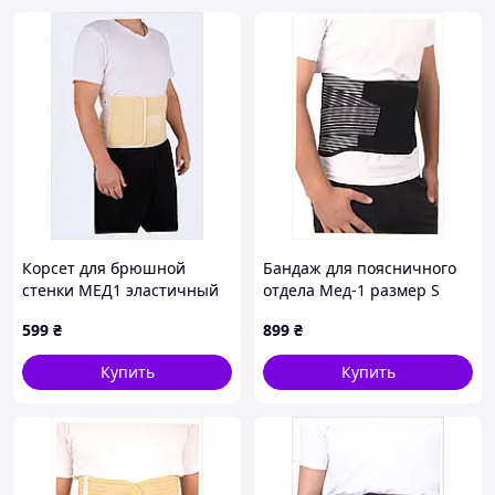
Корсет для брюшной
Бандаж для поясничного
стенки МЕД1 эластичный
отдела Мед-1 размер S
при опущении органов,
88BM36155
599
₴
899
₴
88361HAK15
Купить
Купить