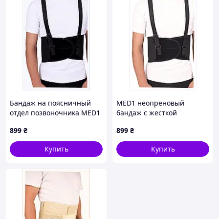
Бандаж на поясничный
MED1 неопреновый
отдел позвоночника MED1
бандаж с жесткой
TJ-416 XXL Black M8836198P
фиксацией 88361C97P
899
₴
899
₴
Купить
Купить