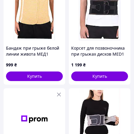
Бандаж при грыже белой
Корсет для позвоночника
линии живота МЕД1
при грыжах дисков MED1
бежевый, T883642C6
K88C36B192
999
₴
1 199
₴
Купить
Купить