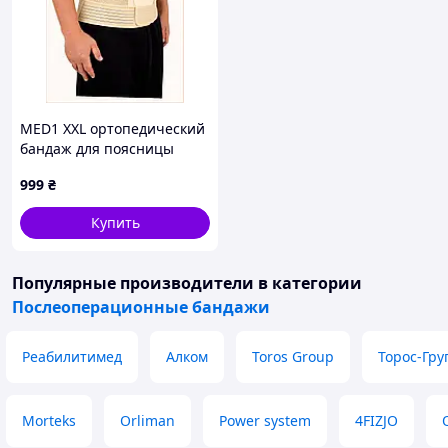
MED1 XXL ортопедический
бандаж для поясницы
883T616K3
999
₴
Купить
Популярные производители
в категории
Послеоперационные бандажи
Реабилитимед
Алком
Toros Group
Торос-Гру
Morteks
Orliman
Power system
4FIZJO