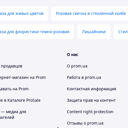
аза для живых цветов
Розовая свечка в стеклянной колбе
аза для флористики темно-розовая
Лишайники
Стил
О нас
го мха (ягеля)?
 продавцов
О prom.ua
): Мы используем стабилизированный
гкостью, объемной текстурой и
ернет-магазин
на Prom
Работа в prom.ua
авать на Prom
Контактная информация
ляется экологически чистым решением для
армоничную атмосферу в вашем доме или
 в Каталоге ProSale
Защита прав на контент
тка из мха придаст оригинальность и
 — медиа для
Content right protection
ким акцентом на стенах.
ателей
ве, опрыскивании или специальном
Отзывы о prom.ua
 свой вид годами без усилий с вашей