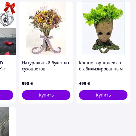
ED
Натуральный букет из
Кашпо горшочек со
) +
сухоцветов
стабилизированным
ей "I
«Цветочный оберег»
мхом FMA Groot G2
23х33 см
14х10,5х8,5 см
990
₴
499
₴
Цветок
Бежевый (2417729797),
T8K839H384
Купить
Купить