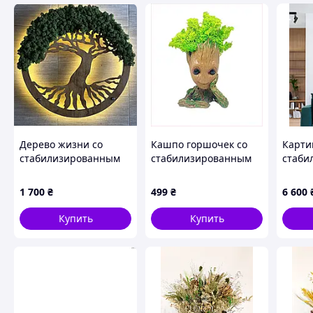
Дерево жизни со
Кашпо горшочек со
Карти
стабилизированным
стабилизированным
стаби
мхом, дерево жизни с
мхом FMA Groot G1
мха "
мхом, панно из мха,
14x10x7,5 см Бежевый
50 х 5
1 700
₴
499
₴
6 600
круглое дерево жизни
(2417687619)
с подсветкой
883H938K3
Купить
Купить