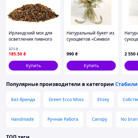
Ищете
оригинальный и экологичный способ де
скандинавского мха (ягеля)
– это инновационное
интерьера без лишних хлопот. Эта
моховая плит
Ирландский мох для
Натуральный букет из
Натур
стабилизированного ягеля
, сохраняющего свою с
осветления пивного
сухоцветов «Символ
сухоц
требуя полива или специального освещения.
сусла ингредиент для
достатка» цветочный
интер
371
₴
домашнего и
оберег 30х35 см
«Солн
185
.50
₴
990
₴
2 550
промышленного
35х40
напитокварения
Купить
Купить
Популярные производители
в категории
Стабили
Без бренда
Green Ecco Moss
Elisey
Собств
Handmade
Ручная Работа
Canopy
No bran
ТОП теги