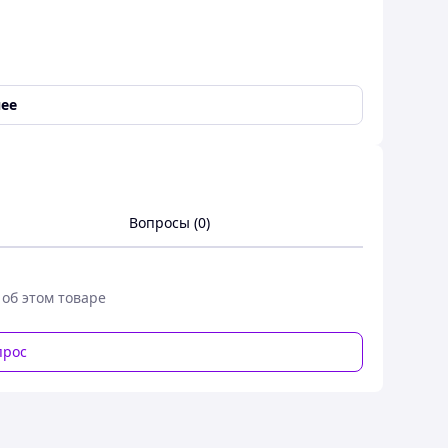
ее
кандинавского мха (ягеля) для
Вопросы (0)
 об этом товаре
прос