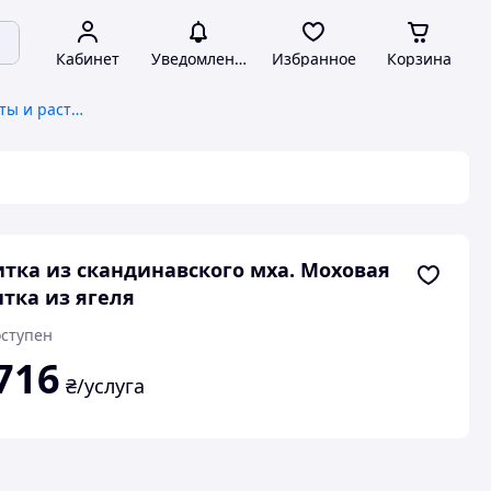
Кабинет
Уведомления
Избранное
Корзина
Стабилизированные цветы и растения
тка из скандинавского мха. Моховая
тка из ягеля
ступен
716
₴/услуга