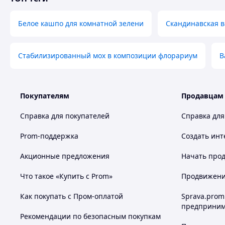
Белое кашпо для комнатной зелени
Скандинавская в
Стабилизированный мох в композиции флорариум
В
Покупателям
Продавцам
Почему выбирают нашу плитку из скандинавско
Справка для покупателей
Справка для
100% Натуральный Скандинавский Мох (Ягель
высококачественный ягель, известный своей мя
Prom-поддержка
Создать инт
насыщенным цветом.
Акционные предложения
Начать прод
Эко-френдли Дизайн: Наша моховая плитка яв
декора, помогающим создать естественную и г
Что такое «Купить с Prom»
Продвижение
офисе.
Уникальный и Стильный Вид: Декоративная пли
Как покупать с Пром-оплатой
Sprava.prom
неповторимый шарм любому помещению, став яр
предприним
Абсолютно не требует ухода: Забудьте о поли
Рекомендации по безопасным покупкам
освещении! Стабилизированный ягель сохраняет