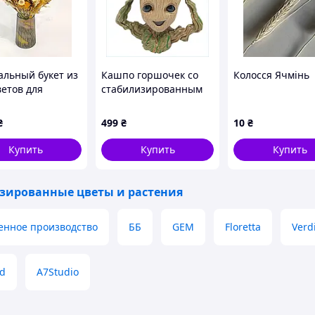
корировать стены
? Наша
плитка из
 решение для создания стильного и уютного
ка
изготовлена ​​из
натурального
альный букет из
Кашпо горшочек со
Колосся Ячмінь
вежесть и цвет в течение многих лет, не
ветов для
стабилизированным
ьера
мхом FMA Groot G4
ечные лучи»
16x15x8 см Бежевый
₴
499
₴
10
₴
 см
(2417748830)
8B839386TA
Купить
Купить
Купить
зированные цветы и растения
енное производство
ББ
GEM
Floretta
Verd
d
A7Studio