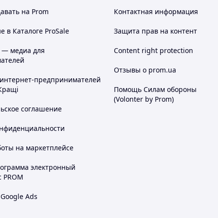
авать на Prom
Контактная информация
 в Каталоге ProSale
Защита прав на контент
 — медиа для
Content right protection
ателей
Отзывы о prom.ua
 интернет-предпринимателей
Кращі
Помощь Силам обороны
(Volonter by Prom)
льское соглашение
онфиденциальности
боты на маркетплейсе
рограмма электронный
с PROM
 Google Ads