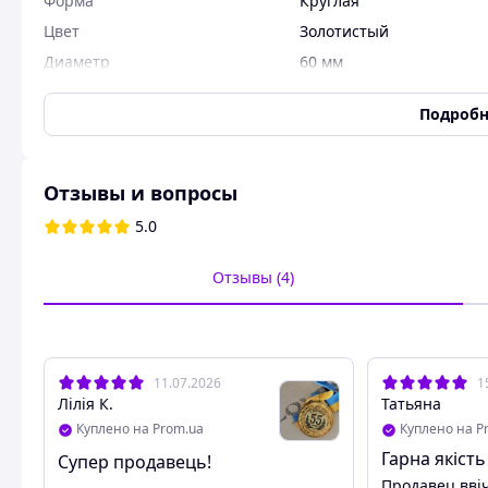
Форма
Круглая
Цвет
Золотистый
Диаметр
60 мм
Страна производитель
Украина
Подробн
Состояние
Новое
Медаль подарочная в упаковке.
Отзывы и вопросы
Материал: металл.
5.0
Диаметр: 6 см.
Комплект: медаль, ленточка, коробка.
Отзывы (4)
Похожие товары по характеристикам
11.07.2026
1
Лілія К.
Татьяна
Куплено на Prom.ua
Куплено на P
Гарна якість
Супер продавець!
Продавец вві