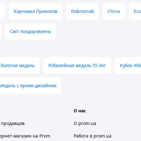
Карнавал Приколов
Dobroznak
China
Ec
Світ поздоровлень
Золотая медаль
Юбилейная медаль 55 лет
Кубок 40
Медаль с ярким дизайном
О нас
 продавцов
О prom.ua
ернет-магазин
на Prom
Работа в prom.ua