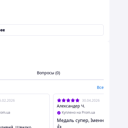
ее
Вопросы (0)
Все
5.02.2026
30.04.2026
Александер Ч.
rom.ua
Куплено на Prom.ua
Медаль супер, Іменник зацінив
👍
чливий. Швидко