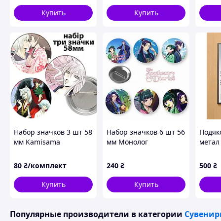
22х14 
Купить
Купить
Набор значков 3 шт 58
Набор значков 6 шт 56
Подяк
мм Kamisama
мм Монолог
метал
Hajimemashita
фармацевта / The
Apothecary Diaries
80
₴/комплект
240
₴
500
₴
Купить
Купить
Популярные производители
в категории
Сувенир