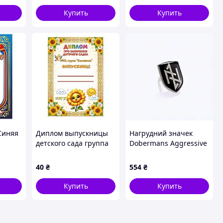
Купить
Купить
Синяя
Диплом выпускницы
Нагрудний значек
детского сада группа
Dobermans Aggressive
мага
Подсолнух
BR04ABK 38х12 мм
г/м2
Черный K8789AB238
40
₴
554
₴
чшей
Купить
Купить