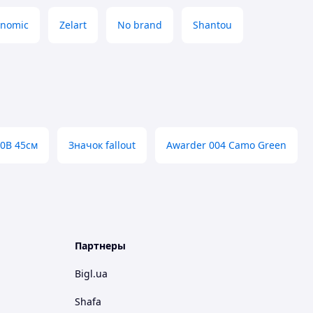
onomic
Zelart
No brand
Shantou
60В 45см
Значок fallout
Awarder 004 Camo Green
Партнеры
Bigl.ua
Shafa