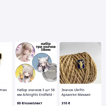
итан
Набор значков 3 шт 58
Значок UkrPin
мм Arknights Endfield -
Архангел Михаил
710)
Perlica
17х13 мм (#4485)
80
₴/комплект
310
₴