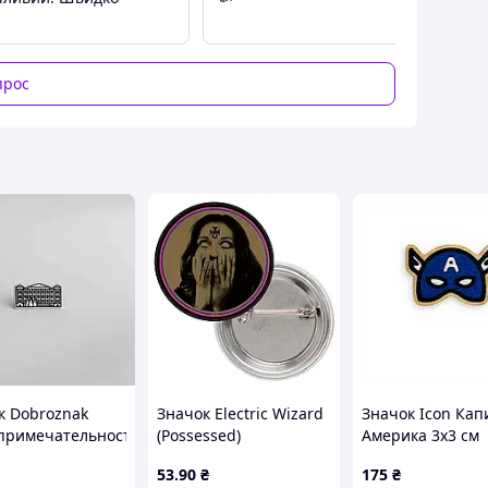
прос
к Dobroznak
Значок Electric Wizard
Значок Icon Кап
примечательности
(Possessed)
Америка 3х3 см
 Национальная
Разноцветный (2
53
.90
₴
175
₴
мония Украины