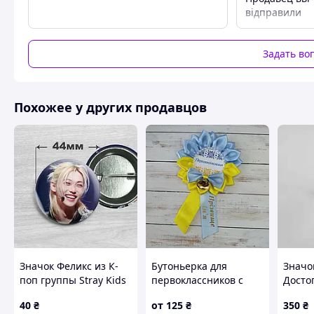
відправили
Задать во
Похожее у других продавцов
Значок Феликс из К-
Бутоньерка для
Значо
поп группы Stray Kids
первоклассников с
Досто
/ Стрей Кидс. №42.
фамилией и именем
Киева
40
₴
от
125
₴
350
₴
44мм
Филар