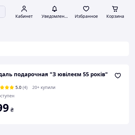
Кабинет
Уведомления
Избранное
Корзина
аль подарочная "З ювілеєм 55 років"
5.0
(4)
20+ купили
ступен
99
₴