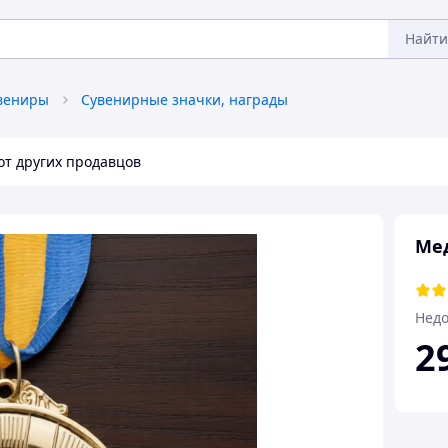
Найти
увениры
Сувенирные значки, награды
от других продавцов
Мед
Недо
2