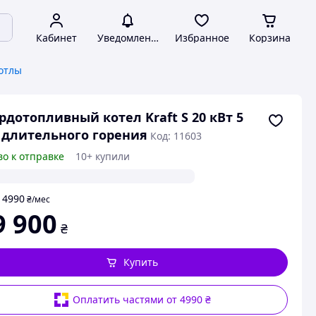
Кабинет
Уведомления
Избранное
Корзина
отлы
рдотопливный котел Kraft S 20 кВт 5
длительного горения
Код: 11603
во к отправке
10+ купили
4990
т
₴
/мес
9 900
₴
Купить
Оплатить частями от 4990 ₴