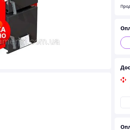
Прод
Оп
Дос
Опл