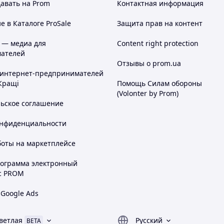
авать на Prom
Контактная информация
 в Каталоге ProSale
Защита прав на контент
 — медиа для
Content right protection
ателей
Отзывы о prom.ua
 интернет-предпринимателей
щью регулятора тяги или с автоматикой и
Кращі
Помощь Силам обороны
(Volonter by Prom)
 на неровных поверхностях.
льское соглашение
ная скидка на дымоход из нержавеющей
онфиденциальности
пасности, инструкция по эксплуатации.
боты на маркетплейсе
рограмма электронный
с PROM
 Google Ads
ветлая
Русский
BETA