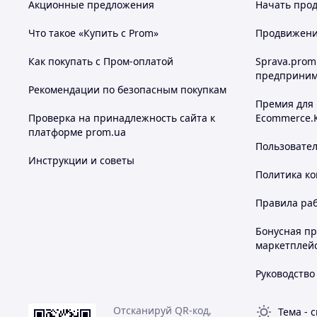
Акционные предложения
Начать прод
объемная камера сгорания;
водяной колосник;
Что такое «Купить с Prom»
Продвижение
герметичные дверки;
не нагревающаяся ручка на дверке топки;
Как покупать с Пром-оплатой
Sprava.prom
теплоизоляция корпуса;
предприним
порошковая покраска наружных поверхностей;
Рекомендации по безопасным покупкам
КПД 86 %;
Премия для
возможность регулировать горение вручную, с помо
Проверка на принадлежность сайта к
Ecommerce.
вентилятором;
платформе prom.ua
регулируемые ножки позволяют устанавливать котел
Пользовате
При покупке котла предоставляется увеличен
Инструкции и советы
стали!
Политика к
Комплектация: котел, набор для чистки, клапан безо
Правила ра
Бонусная п
маркетплей
Руководство
Отсканируй QR-код,
Тема
-
с