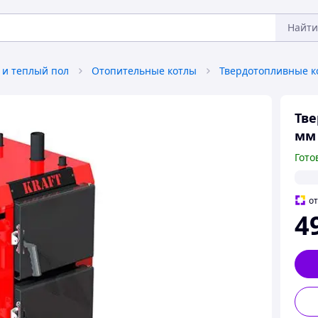
Найти
 и теплый пол
Отопительные котлы
Твердотопливные к
Тве
мм 
Гото
о
4