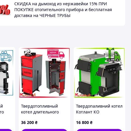
СКИДКА на дымоход из нержавейки 15% ПРИ
ПОКУПКЕ отопительного прибора и бесплатная
доставка на ЧЕРНЫЕ ТРУБЫ
ый
Твердотопливный
Твердопаливний котел
го
котел длительного
Котлант КО
жокер
гопрения Мартен
36 200
₴
16 800
₴
Комфорт (Marten
Comfort) MC New