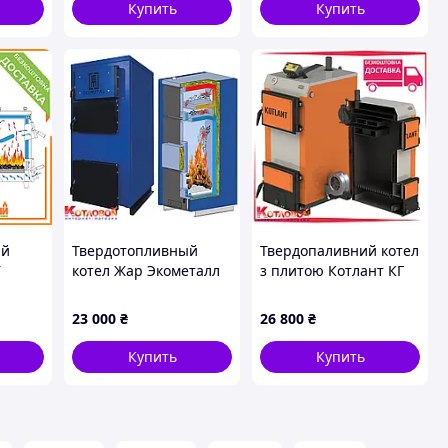
Купить
Купить
ый
Твердотопливный
Твердопаливний котел
У
котел Жар Экометалл
з плитою Котлант КГ
(ZAR ECOMETAL) UKS
(Kotlant KG)
23 000
₴
26 800
₴
Купить
Купить