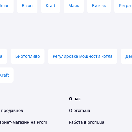
dmar
Bizon
Kraft
Маяк
Витязь
Ретра
ва
Биотопливо
Регулировка мощности котла
Де
- доставка бесплатно!
Kraft
одорожания коммунальных услуг, является
это котел длительного горения для отопления
О нас
асов, на угле - 20-24 часов.
 продавцов
О prom.ua
S 20:
ернет-магазин
на Prom
Работа в prom.ua