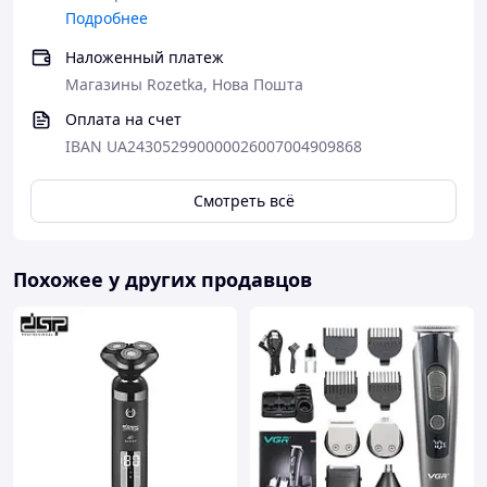
Подробнее
Наложенный платеж
Магазины Rozetka, Нова Пошта
Оплата на счет
IBAN UA243052990000026007004909868
Смотреть всё
Описание:
Этот триммер и машинка для волос — идеальные
Похожее у других продавцов
помощники для создания стильных и аккуратных
причесок в домашних условиях. С мощным турбо-
режимом и долговечным аккумулятором, они
обеспечивают безупречную работу в течение
нескольких часов без подзарядки. Регулируемые
насадки позволяют выбрать оптимальную длину для
любых типов стрижек, а керамические лезвия
гарантируют высокое качество и комфорт во время
использования. Легкость в уходе и современный
дизайн делают их отличным выбором для тех, кто