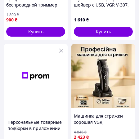
беспроводной триммер
шейвер с USB, VGR V-307,
VGR, Профессиональная
Бирюзовая /
1 800
₴
машинка для стрижки
Аккумуляторная бритва /
900
₴
1 610
₴
волос в салон CI-79
Триммер для лица
Купить
Купить
Характеристики триммера:
Фирма:
VGR
;
Модель:
V-640
;
Тип прибора: Триммер;
Машинка для стрижки
Тип мотора: Роторный;
Персональные товарные
хорошая VGR,
Частота оборотов мотора:
9000 об./минуту
;
подборки в приложении
Профессиональная
Тип питания: Аккумулятор;
4 846
₴
машинка для стрижки
2 423
₴
LED-дисплей
;