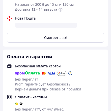
На заказ от 200 ₴ до 15 кг и 120 см
Удобная зарядка через USB Type-C.
Доставка
12 - 14 августа
Долгое время работы без подзарядки.
Быстрая зарядка для удобства.
Нова Пошта
Легкость в использовании и транспортировке.
Регулируемая длина для точных стрижек.
Мощный турбо-режим для эффективности.
Смотреть всё
Оплата и гарантии
Безопасная оплата картой
Без переплат
Prom гарантирует безопасность
Вернем деньги при отказе от посылки
Оплатить частями
Без переплат*, от 447 ₴/мес.