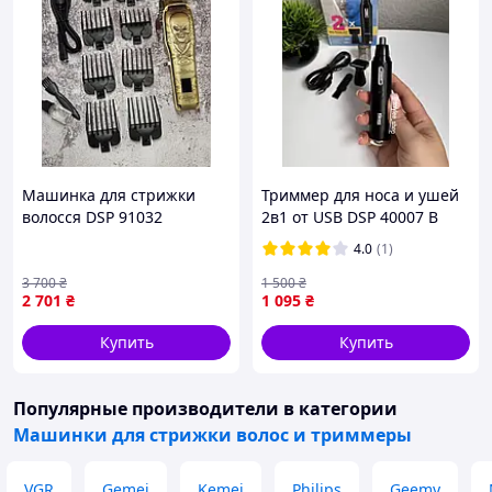
Машинка для стрижки
Триммер для носа и ушей
волосся DSP 91032
2в1 от USB DSP 40007 B
Беспроводной триммер
4.0
(1)
для ушей Триммер
мужской для носа и бровей
3 700
₴
1 500
₴
2 701
₴
1 095
₴
Купить
Купить
Популярные производители
в категории
В комплект входит:
Машинки для стрижки волос и триммеры
Машинка для стрижки волос
VGR V-640
;
Сменные насадки на машинку для
стрижки:
6 штук
(
1,5 / 3 / 4,5 / 6 / 9 / 12 мм
);
VGR
Gemei
Kemei
Philips
Geemy