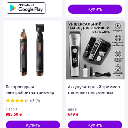
волос головы NA-38
Индикация остатка заряда в процентах;
Купить
Тип аккумулятора:
li-ion
;
Ёмкость аккумулятора:
2000 mAh
;
Время до полного заряда аккумулятора:
2,5
часа
;
Время непрерывный работы от
аккумулятора:
240 минут
;
Материал лезвий: Керамика;
Регулировка длины: Сменные насадки;
Количество сменных насадок:
3 штуки
(
1 мм, 2
мм, 3 мм
).
Беспроводная
Аккумуляторный триммер
электробритва-триммер
с комплектом сменных
для мужчин Gemei GM-
головок и цифровым
4.6
(9)
3108
дисплеем RAF R.4094 3W
1 350
₴
664
₴
985
.50
₴
649
₴
Купить
Купить