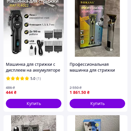
Тип питания: Аккумулятор;
Тип аккумулятора:
li-ion
;
Ёмкость аккумулятора:
2500 mAh
;
Время до полного заряда аккумулятора:
3 часа
;
Время непрерывный работы от
аккумулятора:
250 минут
;
Рычаг регулировки длины среза:
0,5-2,5 мм
;
LED дисплей
;
Индикация остатка заряда в процентах;
Материал лезвий: Керамика;
Регулировка длины: Сменные насадки;
Машинка для стрижки с
Профессиональная
Количество сменных насадок:
6 штук
(
1,5 / 3 /
дисплеем на аккумуляторе
машинка для стрижки
4,5 / 6 / 9 / 12 мм
).
RAF R.4022 4 насадки
волос SOKANI SK-16019
5.0
(1)
486
₴
2 550
₴
444
₴
1 861
.50
₴
Купить
Купить