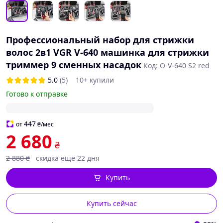
Профессиональный набор для стрижки
волос 2в1 VGR V-640 машинка для стрижки
триммер 9 сменных насадок
Код: О-V-640 S2 red
5.0
(5)
10+ купили
Готово к отправке
447
от
₴
/мес
2 680
₴
2 880
₴
скидка еще 22 дня
Купить
Купить сейчас