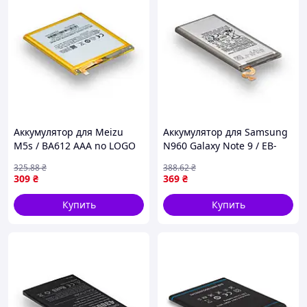
Аккумулятор для Meizu
Аккумулятор для Samsung
M5s / BA612 AAA no LOGO
N960 Galaxy Note 9 / EB-
(17000796)
BN965ABU AAAA no LOGO
325
.88
₴
388
.62
₴
(17001202)
309
₴
369
₴
Купить
Купить