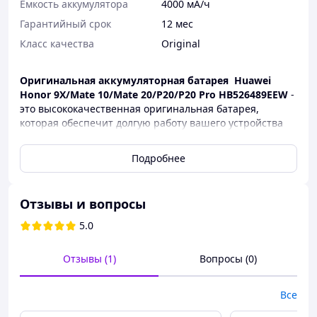
Емкость аккумулятора
4000 мА/ч
Гарантийный срок
12 мес
Класс качества
Original
Оригинальная аккумуляторная батарея Huawei
Honor 9X/Mate 10/Mate 20/P20/P20 Pro HB526489EEW
-
это высококачественная оригинальная батарея,
которая обеспечит долгую работу вашего устройства
без частой подзарядки. Благодаря полной
ёмкости,
аккумулятор к Huawei Honor 9X/Mate
Подробнее
10/Mate 20/P20/P20 Pro
гарантирует стабильную
работу телефона на протяжении дня, даже при очень
интенсивном использовании.
Отзывы и вопросы
Батарея Huawei Honor 9X/Mate 10/Mate 20/P20/P20
5.0
Pro Original - основные
преимущества
:
- Высокая надёжность и долголетие
- Оптимальная энергоэффективность, что позволяет
Отзывы (1)
Вопросы (0)
уменьшить расход заряда
- Полная совместимость с телефоном Huawei Honor
Все
9X/Mate 10/Mate 20/P20/P20 Pro