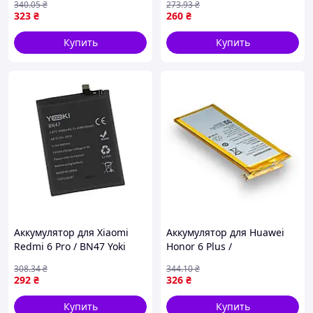
340
.05
₴
273
.93
₴
(17000790)
323
₴
260
₴
Купить
Купить
Аккумулятор для Xiaomi
Аккумулятор для Huawei
Redmi 6 Pro / BN47 Yoki
Honor 6 Plus /
(17001233)
HB4547B6EBC AAAA
308
.34
₴
344
.10
₴
(17000984)
292
₴
326
₴
Купить
Купить