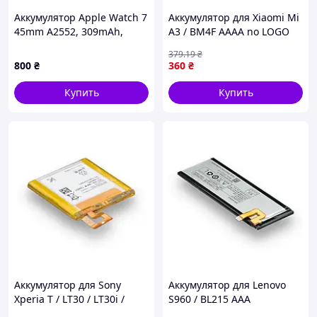
Аккумулятор Apple Watch 7
Аккумулятор для Xiaomi Mi
45mm A2552, 309mAh,
A3 / BM4F AAAA no LOGO
оригинал G+OCA PRo
(17014360)
379
.19
₴
800
₴
360
₴
Купить
Купить
Аккумулятор для Sony
Аккумулятор для Lenovo
Xperia T / LT30 / LT30i /
S960 / BL215 AAA
LIS1499ERPC AAAA
(17000983)