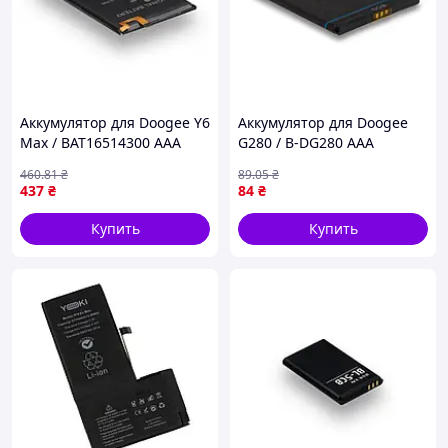
Аккумулятор для Doogee Y6
Аккумулятор для Doogee
Max / BAT16514300 AAA
G280 / B-DG280 AAA
(17000502)
(17000686)
460
.81
₴
89
.05
₴
437
₴
84
₴
Купить
Купить