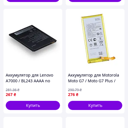
Аккумулятор для Lenovo
Аккумулятор для Motorola
A7000 / BL243 AAAA no
Moto G7 / Moto G7 Plus /
LOGO (17000892)
XT1962 / XT1965 / JG30
281
.36
₴
290
.79
₴
AAAA no LOGO (17000403)
267
₴
276
₴
Купить
Купить