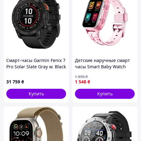
Подробнее о функциях:
Смарт-часы Garmin Fenix 7
Детские наручные смарт
Pro Solar Slate Gray w. Black
часы Smart Baby Watch
Band (010-02777-00/01)
K15 Pink (16422-hbr) D11-
1 890
₴
2026
31 759
₴
1 548
₴
Купить
Купить
1. Измерение пульса/давления/кислорода в
крови;