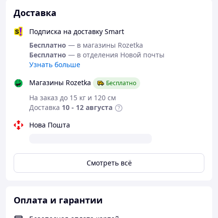
Пульсометр - С пульсометром
Доставка
Водостойкие - Нет
Подписка на доставку Smart
Бесплатно
— в магазины Rozetka
Процессор - Realtek-8762DT
Бесплатно
— в отделения Новой почты
Совместимая ОС - Android, IOS
Узнать больше
Версия Bluetooth - 5.0
Магазины Rozetka
Бесплатно
На заказ до 15 кг и 120 см
Форма корпуса - Круглый
Доставка
10 - 12 августа
Материал корпуса - Сталь
Нова Пошта
Водостойкость - Базовая-дождь
Цвет корпуса - Золотистый
Смотреть всё
Поддержка Sim-карты - без Sim-карты
GPS - Нет
Оплата и гарантии
Дисплей - Сенсорный