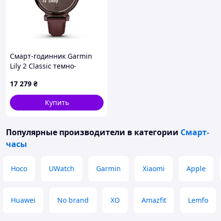
Смарт-годинник Garmin
Lily 2 Classic темно-
бронзовий із шкіряним
17 279
₴
ремінцем кольору
шовковиці
Купить
Популярные производители
в категории
Смарт-
часы
Hoco
UWatch
Garmin
Xiaomi
Apple
Huawei
No brand
XO
Amazfit
Lemfo