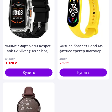
Умные смарт-часы Kospet
Фитнес-браслет Band M9
Tank X2 Silver (16977-hbr)
фитнес трекер шагомер
пульсометр и мониторинга
4 060
₴
400
₴
сна Yellow (18338-hbr)
3 320
₴
259
₴
Купить
Купить