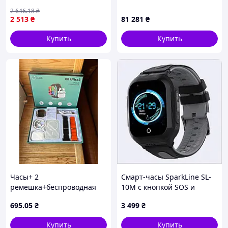
2 646
.18
₴
2 513
₴
81 281
₴
Купить
Купить
Часы+ 2
Смарт-часы SparkLine SL-
ремешка+беспроводная
10M с кнопкой SOS и
зарядка X8 Watch set 5325
прослушкой, E889MC0126
695
.05
₴
3 499
₴
(50)
Купить
Купить