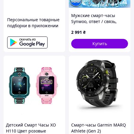
Мужские смарт-часы
Персональные товарные
Synwoo, ответ / связь,
подборки в приложении
полноэкранный
2 991
₴
сенсорный экран,
спортивные женские часы
Купить
для улицы, 410 мАч,
Smart Melisia
– новинка популярной серии
женских смарт-часов Vip Lady от известного
производителя UWatch. Часы имеют
обновленный процессор и дисплей, 19
спортивных режимов, 100+ заставок и многие
другие улучшения. Благодаря стильному дизайну
Детский Смарт Часы XO
Смарт-часы Garmin MARQ
они классно дополнят любой образ как на
H110 Цвет розовые
Athlete (Gen 2)
работу, так и вечеринку.