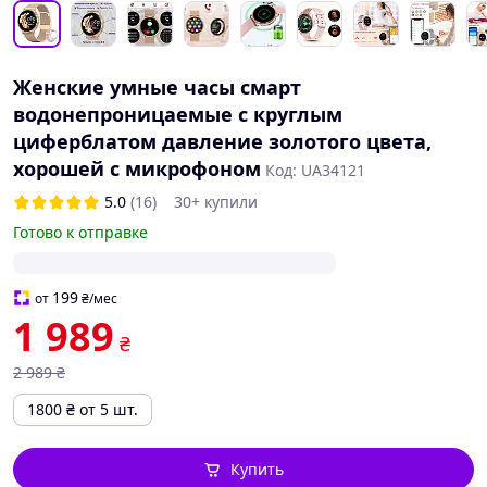
Женские умные часы смарт
водонепроницаемые с круглым
циферблатом давление золотого цвета,
хорошей с микрофоном
Код: UA34121
5.0
(16)
30+ купили
Готово к отправке
199
от
₴
/мес
1 989
₴
2 989
₴
1800
₴
от 5 шт.
Купить