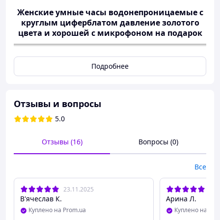
Женские умные часы водонепроницаемые с
круглым циферблатом давление золотого
цвета и хорошей с микрофоном на подарок
Подробнее
Отзывы и вопросы
5.0
Отзывы (16)
Вопросы (0)
Все
23.11.2025
04.
В'ячеслав К.
Арина Л.
Куплено на Prom.ua
Куплено на Pro
Характеристики