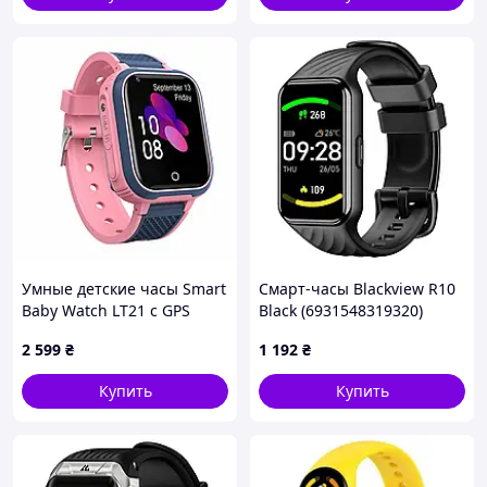
Комплекция
Смарт часы Smart Melisia Gold
Два ремешка
Фирменная коробка
Инструкция
Зарядка на магните
Умные детские часы Smart
Смарт-часы Blackview R10
Baby Watch LT21 с GPS
Black (6931548319320)
розовые для связи и
(k789280)
2 599
₴
1 192
₴
безопасности детей
9006830
Купить
Купить