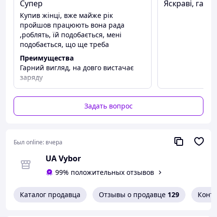
Супер
Яскраві, гарні
Купив жінці, вже майже рік
пройшов працюють вона рада
Язык приложения - Укр, рус, англ
,роблять, їй подобається, мені
подобається, що ще треба
Язык часов - Рус, англ
Преимущества
Мессенджеры - Вайбер, Телеграмм, Инста,
Гарний вигляд, на довго вистачає
Фейсбук
заряду
Уведомления - Вызовы, sms
Задать вопрос
Функции - Шагомер, уведомление о
входящем звонке, уведомление о
поступление сообщения, дистанционная
статистика, счетчик калорий, мониторинг
Был online:
вчера
сна, будильник, удаленное управление
камерой, анти-лост, режимы спорта и
UA Vybor
гимнастики
99% положительных отзывов
Измерения здоровья - Пульс, давление,
кислород в крови
Каталог продавца
Отзывы о продавце
129
Конт
Прием звонков - Да