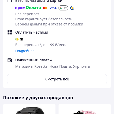
Безопасная оплата картой
Диагональ дисплея - 1.14"
Тип матрицы - TFT
Без переплат
Prom гарантирует безопасность
Разрешение дисплея - 240*240
Вернем деньги при отказе от посылки
В обычном режиме - 3-7 дней
Оплатить частями
В режиме ожидания - 7-14 дней
Без переплат*, от 199 ₴/мес.
Емкость аккумулятора, мА*ч - 260
Подробнее
Материал ремешка - Стальной
Наложенный платеж
Цвет ремешка - Золотистый
Магазины Rozetka, Нова Пошта, Укрпочта
Ремешок/браслет - Браслет
Смотреть всё
Ширина ремешка - 18 мм
Возможность снять ремешок - Да
Похожее у других продавцов
Наличие камеры - Без камеры
Гарантия - 12 месяцев