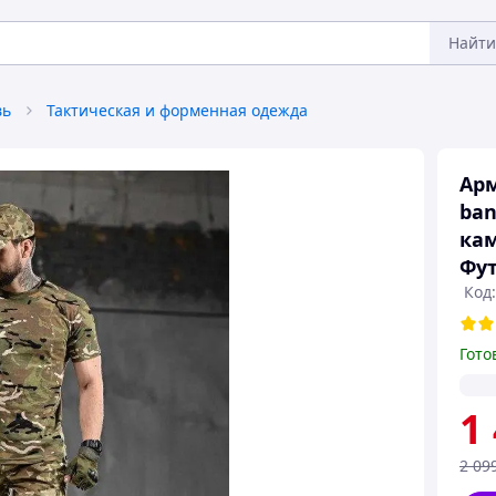
Найти
вь
Тактическая и форменная одежда
Ар
ban
ка
Фут
Код:
Гото
1
2 09