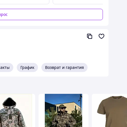
прос
❗️ Установить размер можно при
рмлении заказа в комментариях, но с
и в любом случае свяжется наш
еджер❗️❗️
такты
График
Возврат и гарантия