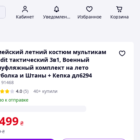
Кабинет
Уведомления
Избранное
Корзина
мейский летний костюм мультикам
dit тактический 3в1, Военный
муфляжный комплект на лето
болка и Штаны + Кепка дл6294
 91468
4.0
(5)
40+ купили
во к отправке
 499
₴
9
₴