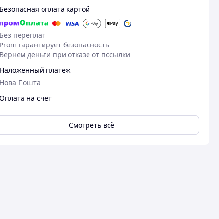
Безопасная оплата картой
Без переплат
Prom гарантирует безопасность
Вернем деньги при отказе от посылки
Наложенный платеж
Нова Пошта
Оплата на счет
Смотреть всё
23.07.2026
29
Ірина О.
Саша Ш.
Куплено на Prom.ua
Куплено на Pr
Так
Супер