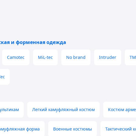
ого размера — обратитесь к менеджеру
литься, зная только рост и вес
ская и форменная одежда
а
Camotec
MiL-tec
No brand
Intruder
ТМ
ый Вам способ оплаты
Tec
 наших клиентов
ультикам
Легкий камуфляжный костюм
Костюм арме
рете свою посылку в отделении 🙂
амуфляжная форма
Военные костюмы
Тактический к