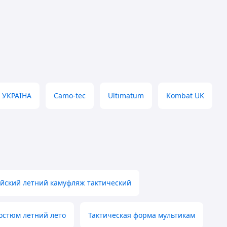
 УКРАЇНА
Camo-tec
Ultimatum
Kombat UK
йский летний камуфляж тактический
остюм летний лето
Тактическая форма мультикам