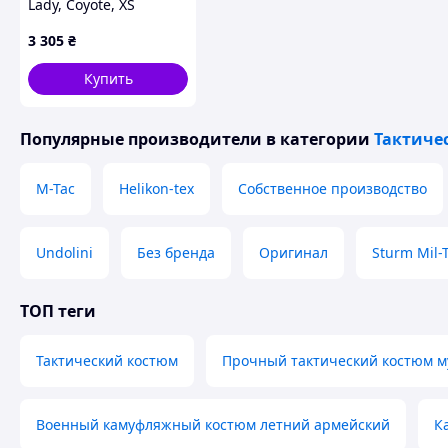
Сідниці-58
Lady, Coyote, XS
Довжина-110
3 305
₴
*Если у Вас возникли проблемы с выбором нужн
Купить
нашего магазина, , который поможет Вам опреде
Популярные производители
в категории
Тактиче
В нашем магазине Вы получите:
✅ Возможность обмена или возврат товар
M-Tac
Helikon-tex
Собственное производство
✅ Оплата при получении или любой удобн
✅ Качество Люкс-Премиум класса
Undolini
Без бренда
Оригинал
Sturm Mil-
✅ Топ цены с скидками
✅ Быстрая доставка
ТОП теги
✅ Опт по выгодным ценам и условиям для
Тактический костюм
✅ Мгновенный ответ от менеджера
Прочный тактический костюм м
И хорошее настроение после того, как забе
Военный камуфляжный костюм летний армейский
К