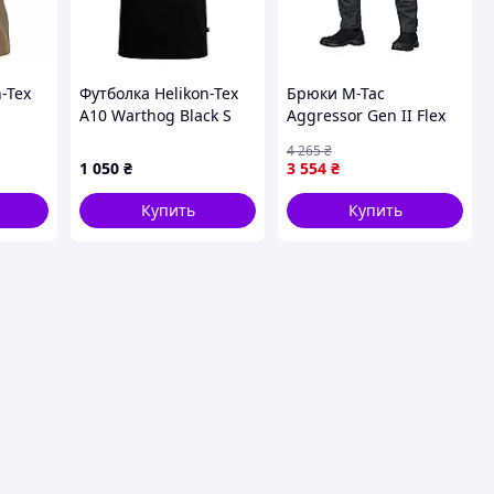
-Tex
Футболка Helikon-Tex
Брюки M-Tac
A10 Warthog Black S
Aggressor Gen II Flex
, 165
Shadow Grey 44/34:
4 265
₴
ышащая
Rip-Stop, вода-
1 050
₴
3 554
₴
грязьотталкивающие,
D-кольца, YKK
Купить
Купить