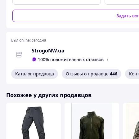
Задать во
Был online:
сегодня
❗️ 
StrogoNW.ua
офо
Вам
100% положительных отзывов
мен
Каталог продавца
Отзывы о продавце
446
Кон
м
Похожее у других продавцов
плечі
груди
довжина
Талія-34
Сідниці-48
Довжина-106