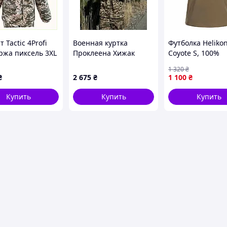
 Tactic 4Profi
Военная куртка
Футболка Helikon
ржа пиксель 3XL
Проклеена Хижак
Coyote S, 100%
8M7B031E28
утепленная на флисе,
гребеный хлопок
1 320
₴
Soft Shell Military
г/м², легкая, д
₴
2 675
₴
1 100
₴
Купить
Купить
Купить