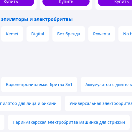
Купить
Купить
Купить
 эпиляторы и электробритвы
даляют волосы на больших участках тела,
Kemei
Digital
Без бренда
Rowenta
No 
 очень чисто, удаляет даже самые короткие
ет пятки от омертвевшей кожи, безопасная и
атформу с насадкой-щеткой, поэтому для ее
ную насадку и наоборот);
ки кожи перед уходовыми процедурами).
Водонепроницаемая бритва 3в1
Аккумулятор с длител
пилятор для лица и бикини
Универсальная электробритва
Парикмахерская электробритва машинка для стрижки