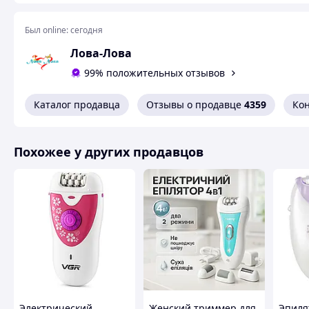
Бритвенная насадка
Да
Был online:
сегодня
Насадка для пилинга
Да
Лова-Лова
Насадка для зоны бикини
Да
99% положительных отзывов
Насадка для ограничения зоны
Да
эпиляции
Каталог продавца
Отзывы о продавце
4359
Ко
Женский многофункциональный аккумуляторны
женская электро
Похожее у других продавцов
Дорогой клиент! Рады видеть тебя в нашем интернет-ма
Каждый товар из нашего ассортимента перед отправлен
дефектов и качественно упаковывается. Поэтому, делая за
товар придет целым и проверенным.
Многофункциональный женский эпилятор
VGR V-751 5 в 
для безболезненного и комфортного ухода за кожей. Уни
Электрический
Женский триммер для
Эпиля