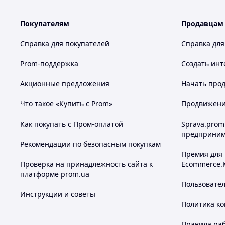
Покупателям
Продавцам
Справка для покупателей
Справка для
Prom-поддержка
Создать инт
Акционные предложения
Начать прод
Что такое «Купить с Prom»
Продвижение
Как покупать с Пром-оплатой
Sprava.prom
Благодаря интегрированной
подсветке
Вы не пропустите
предприним
компактные габариты и небольшой вес, поэтому его можн
Рекомендации по безопасным покупкам
на автономном аккумуляторе, который поддерживает раб
Премия для
всего
около 1,5 часа
. Герметичный корпус делает возмож
Проверка на принадлежность сайта к
Ecommerce.
применение пены для бритья, так как данный прибор им
платформе prom.ua
Пользовате
Инструкции и советы
Политика к
Правила ра