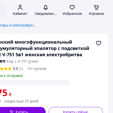
Кабинет
Уведомления
Избранное
Корзина
Женские эпиляторы и электробритвы
нский многофункциональный
умуляторный эпилятор с подсветкой
 V-751 5в1 женская электробритва
en
Код: L-V-751 green
5.0
(1)
10+ купили
во к отправке
75
₴
₴
скидка еще 25 дней
Купить
Купить сейчас