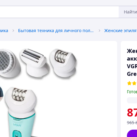
Найти
ника
Бытовая техника для личного пользования
Же
акк
VGR
Gre
Гото
8
965