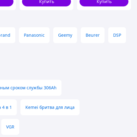
Купить
Купить
brand
Panasonic
Geemy
Beurer
DSP
ьным сроком службы 306Ah
 4 в 1
Kemei бритва для лица
VGR