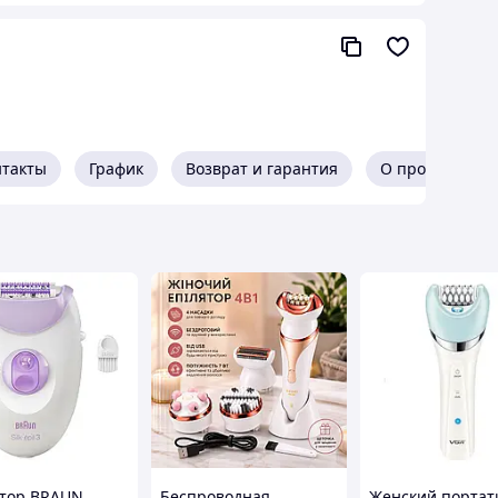
нтакты
График
Возврат и гарантия
О продавце
й эпилятор с подсветкой VGR V-751 5в1
бритва Green
газине "Лова-Лова".
ием к клиенту, проходит проверку на наличие
каз на этот товар у нас, будь уверен, что
1
– это универсальное устройство, которое подойдет
кальный материал головки обеспечивает захват
тор BRAUN
Беспроводная
Женский порта