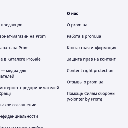
О нас
 продавцов
О prom.ua
ернет-магазин
на Prom
Работа в prom.ua
авать на Prom
Контактная информация
 в Каталоге ProSale
Защита прав на контент
 — медиа для
Content right protection
 самые светлые и тонкие волоски.
VGR V-751
имеет
ателей
о брать с собой в поездки. Изделие функционирует
Отзывы о prom.ua
оту
около 100 минут
, а полный его заряд занимает
 интернет-предпринимателей
ным использование устройства в душе и
Кращі
Помощь Силам обороны
еет
степень влагозащиты IPX6
.
(Volonter by Prom)
льское соглашение
онфиденциальности
боты на маркетплейсе