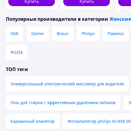
Купить
Купить
Насадки VGR V-751:
Популярные производители
в категории
Женские
Эпиляционная головка с ограничителем;
Бритвенная головка (лезвия с обеих сторон быстро у
VGR
Gemei
Braun
Philips
Flawless
плавающая сеточка по середине позволяет сделать все
волоски);
Пемза для пяток (кварцевая пилка эффективно очища
ROZIA
надежная);
Массажная насадка для лица и тела (имеет общую пл
использования необходимо снять щетку и одеть массаж
ТОП теги
Щетка для пилинга лица и тела (для глубокой очист
Универсальный электрический массажер для водителя
Гель для стирки с эффективным удалением запахов
Э
Карманный эпилятор
Фотоэпилятор philips bri956 00