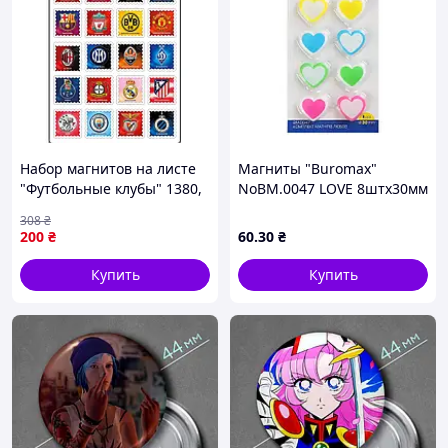
Набор магнитов на листе
Магниты "Buromax"
"Футбольные клубы" 1380,
NoBM.0047 LOVE 8штх30мм
20 магнитов - оригинал
308
₴
200
₴
60
.30
₴
Купить
Купить