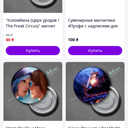
"Коломбина (Цирк уродов /
Сувенирные магнитики
The Freak Circus)" магнит
4Профи с надписями для
круглый Ø44 мм
холодильника 8684B11P2
45
₴
40
₴
100
₴
Купить
Купить