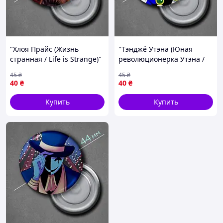
"Хлоя Прайс (Жизнь
"Тэнджё Утэна (Юная
странная / Life is Strange)"
революционерка Утэна /
магнит круглый Ø44 мм
Revolutionary Girl Utena)"
45
₴
45
₴
магнит круглый Ø44 мм
40
₴
40
₴
Купить
Купить