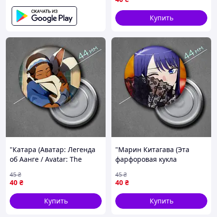
Купить
"Катара (Аватар: Легенда
"Марин Китагава (Эта
об Аанге / Avatar: The
фарфоровая кукла
Legend of Aang)" магнит
влюбилась)" магнит
45
₴
45
₴
круглый Ø44 мм
круглый Ø44 мм
40
₴
40
₴
Купить
Купить