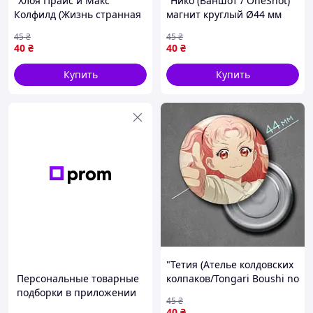
"Хлоя Прайс и Макс
"Нико (Ваншот / OneShot)"
Колфилд (Жизнь странная
магнит круглый Ø44 мм
/ Life is Strange)" магнит
45
₴
45
₴
круглый Ø44 мм
40
₴
40
₴
Купить
Купить
"Тетия (Ателье колдовских
Персональные товарные
колпаков/Tongari Boushi no
подборки в приложении
Atelier)" магнит круглый
45
₴
Ø44 мм
40
₴