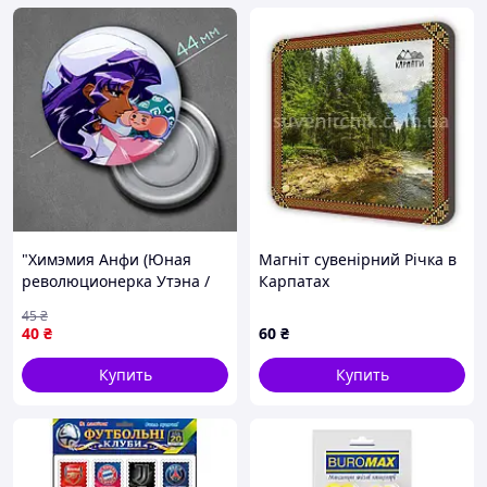
"Химэмия Анфи (Юная
​Магніт сувенірний Річка в
революционерка Утэна /
Карпатах
Revolutionary Girl Utena)"
45
₴
магнит круглый Ø44 мм
40
₴
60
₴
Купить
Купить