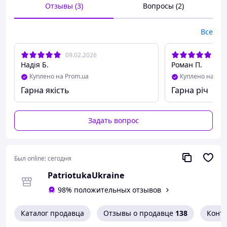
Отзывы (3)
Вопросы (2)
✅ Стильний дизайн
✅ Надійно фіксується
Все
✅ Чудовий подарунок або доповнення до
колекції
09.02.2026
10.
Надія Б.
Роман П.
Замовляйте зараз та збережіть частинку
Куплено на Prom.ua
Куплено на Pro
Києва у себе вдома! 💙💛
Гарна якість
Гарна річ
Задать вопрос
Был online:
сегодня
PatriotukaUkraine
98% положительных отзывов
Каталог продавца
Отзывы о продавце
138
Конт