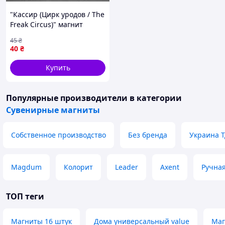
"Кассир (Цирк уродов / The
Freak Circus)" магнит
круглый Ø44 мм
45
₴
40
₴
Купить
Популярные производители
в категории
Сувенирные магниты
Собственное производство
Без бренда
Украина 
Magdum
Колорит
Leader
Axent
Ручная
ТОП теги
Магниты 16 штук
Дома универсальный value
Маг