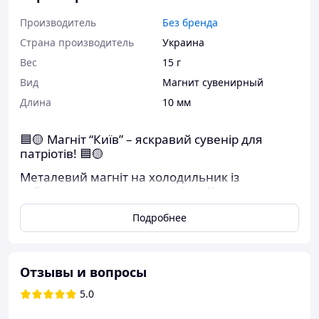
Производитель
Без бренда
Страна производитель
Украина
Вес
15 г
Вид
Магнит сувенирный
Длина
10 мм
🟦🟡
Магніт “Київ” – яскравий сувенір для
патріотів!
🟦🟡
Металевий магніт на холодильник із
зображеннями знакових місць Києва:
✨ Андріївська церква
Подробнее
✨ Майдан Незалежності
✨ Родина-Мати
Отзывы и вопросы
✨
Пам’ятник засновникам Києва
5.0
✨ Архангел Михаїл