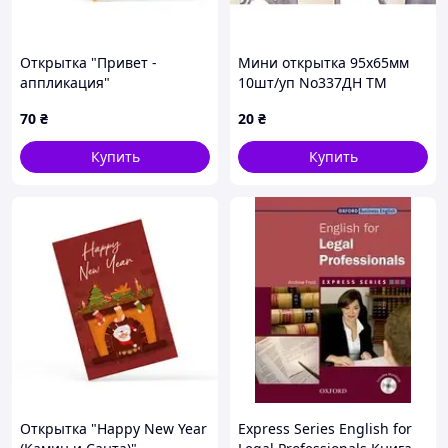
Открытка "Привет -
Мини открытка 95х65мм
аппликация"
10шт/уп No337ДН ТМ
УПАКОВКИН
70
₴
20
₴
Купить
Купить
Открытка "Happy New Year
Express Series English for