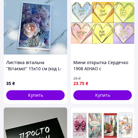
Листівка вітальна
Мини открытка Сердечко
"Вітаємо!" 15х10 см (код L-
1908 AIHAO с
8852)
оригинальным дизайном
25
₴
35
₴
23
.75
₴
Купить
Купить