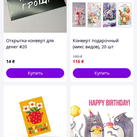
Открытка-конверт для
Конверт подарочный
денег #20
(микс видов), 20 шт
[tsi302975-ТSІ]
180
₴
14
₴
116
₴
Купить
Купить