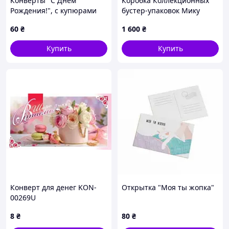
Конверты "С Днем
Коробка Коллекционных
Рождения!", с купюрами
бустер-упаковок Мику
Евро и Розой, 17*8см,
Хацунэ Hatsune Miku CB
60
₴
1 600
₴
10шт\уп SB67
HM 04
Купить
Купить
Конверт для денег KON-
Открытка "Моя ты жопка"
00269U
8
₴
80
₴