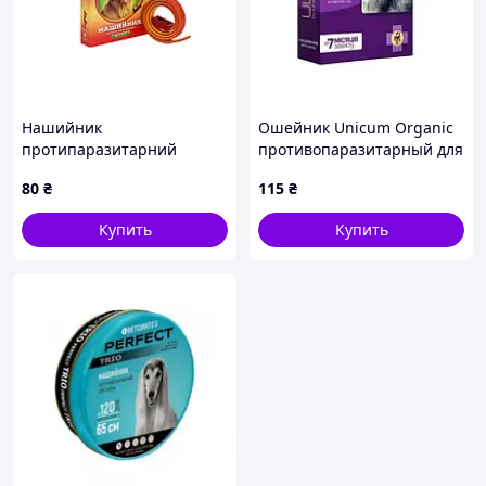
Нашийник
Ошейник Unicum Organic
протипаразитарний
противопаразитарный для
Собаки Барєр супер
котов, 35 см
80
₴
115
₴
інсектоакарицидний
жовто-червоний 65см ТМ
Купить
Купить
Продукт