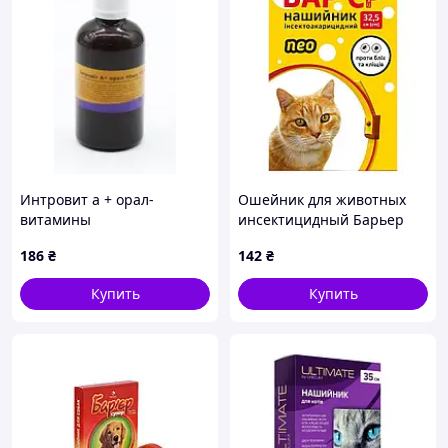
Интровит а + орал-
Ошейник для животных
витамины
инсектицидный Барьер
водорастворимые для
Супер, красно-желтый,
186
₴
142
₴
нормализации обмена
32,5 см
веществ 100мл
Купить
Купить