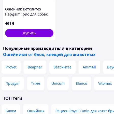
Ошейник Ветсинтез
Перфэкт Трио для Собак
Сота 70 см. Синий.
461
₴
Купить
Популярные производители
в категории
Ошейники от блох, клещей для животных
ProVet
Beaphar
Ветсинтез
AnimAll
Bay
Продукт
Trixie
Unicum
Elanco
Vitomax
ТОП теги
Блохи
Ошийник
Рацион Royal Canin для котят б