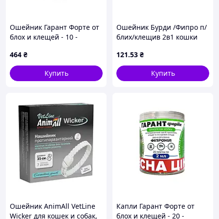
Ошейник Гарант Форте от
Ошейник Бурди /Фипро п/
блох и клещей - 10 -
блих/клещив 2в1 кошки
Украина - Взрослые - От
35см ТМ O.L.KAR
464
₴
121
.53
₴
блох и клещей - Гарант
Форте
Купить
Купить
Ошейник AnimAll VetLine
Капли Гарант Форте от
Wicker для кошек и собак,
блох и клещей - 20 -