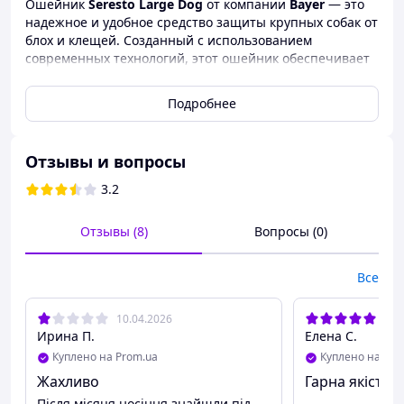
Ошейник
Seresto Large Dog
от компании
Bayer
— это
надежное и удобное средство защиты крупных собак от
блох и клещей. Созданный с использованием
современных технологий, этот ошейник обеспечивает
длительную защиту до
8 месяцев
, что снижает частоту
обработок и дарит спокойствие как владельцу, так и
Подробнее
питомцу.
Основные преимущества:
Отзывы и вопросы
🛡️
Длительная защита:
эффективно отпугивает
3.2
и уничтожает блох и клещей на протяжении 8
месяцев.
Отзывы (8)
Вопросы (0)
🌧️
Водостойкость:
ошейник сохраняет
эффективность при контакте с водой, поэтому
собака может купаться и гулять под дождем без
Все
необходимости его снимать.
🌿
Безопасность и комфорт:
не имеет резкого
10.04.2026
22.
Ирина П.
Елена С.
запаха и не вызывает раздражения кожи.
Куплено на Prom.ua
Куплено на Pro
🐾
Простота использования:
легко надевается
Жахливо
Гарна якість з
и регулируется, подходит для собак весом более 8
кг.
Після місяця носіння знайшли під