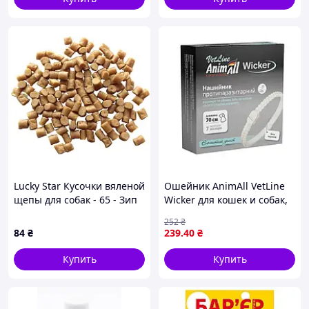
Lucky Star Кусочки вяленой
Ошейник AnimAll VetLine
щепы для собак - 65 - Зип
Wicker для кошек и собак,
пакет - Китай - Для любого
противопаразитарный,
252
₴
возраста -
белая жемчужина, 70 см
84
₴
239
.40
₴
Купить
Купить