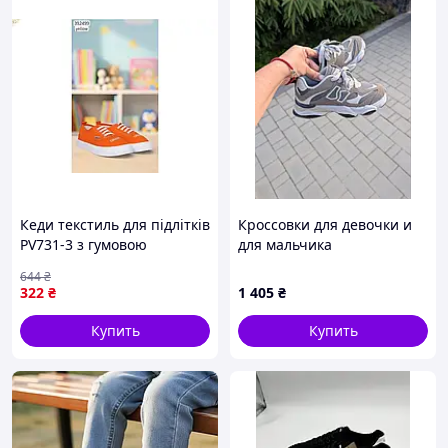
Кеди текстиль для підлітків
Кроссовки для девочки и
PV731-3 з гумовою
для мальчика
підошвою для комфортної
644
₴
ходьби і активного
322
₴
1 405
₴
відпочинку
Купить
Купить