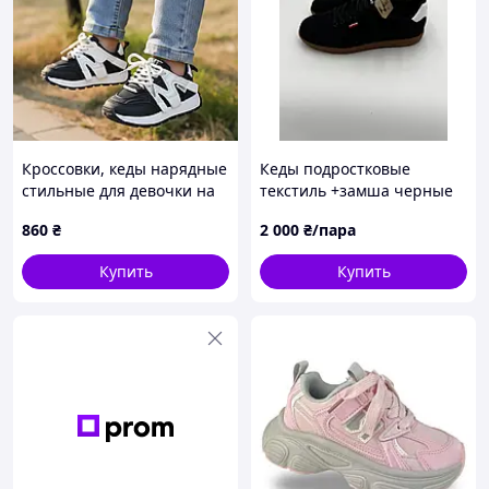
Кроссовки, кеды нарядные
Кеды подростковые
стильные для девочки на
текстиль +замша черные
лепучке. Размер 26-30
LEVIS original 051
860
₴
2 000
₴/пара
Купить
Купить