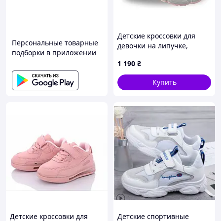
Детские кроссовки для
Персональные товарные
девочки на липучке,
подборки в приложении
розовые, размеры 27, 29,
1 190
₴
30, 31
Купить
Детские кроссовки для
Детские спортивные