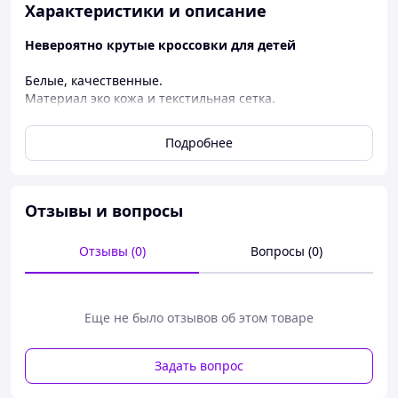
Характеристики и описание
Невероятно крутые кроссовки для детей
Белые, качественные.
Материал эко кожа и текстильная сетка.
Унисекс.
Формированный задник.
Подробнее
высокая, гибкая и мягкая подошва
Застежка - шнуровка.
Модель очень приятна на ощупь, легкие.
Отзывы и вопросы
Замеры по стельке до загиба, см:
32 - 20 см
Отзывы (0)
Вопросы (0)
31 - 19 см
30 - 18,5 см
29 - 18 см
28 - 17,5 см
Еще не было отзывов об этом товаре
допустима погрешность +- 1-2 мм
Задать вопрос
Наличие нужного размера уточняйте!