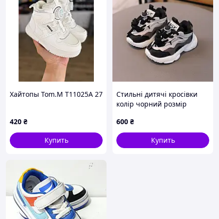
Хайтопы Tom.M T11025A 27
Стильні дитячі кросівки
колір чорний розмір
420
₴
600
₴
Купить
Купить