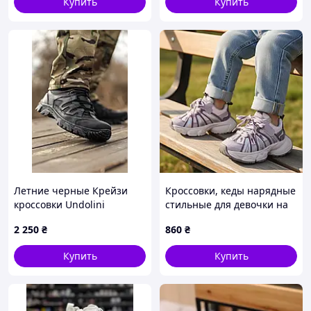
Купить
Купить
Летние черные Крейзи
Кроссовки, кеды нарядные
кроссовки Undolini
стильные для девочки на
(500103)
лепучке. Размер 26-30
2 250
₴
860
₴
Купить
Купить