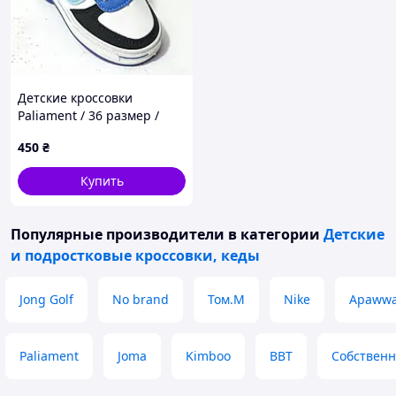
Детские кроссовки
Paliament / 36 размер /
стелька 22 см /
450
₴
демисезонные белые
кроссовки детские для
Купить
мальчика
Популярные производители
в категории
Детские
и подростковые кроссовки, кеды
Jong Golf
No brand
Том.М
Nike
Apaww
Paliament
Joma
Kimboo
BBT
Собственн