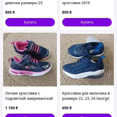
девочки размеры 25
кроссовки 2019
стелька 15.5 см с кожаным
650
₴
850
₴
ортопед стелькой ВВТ
розовые
Купить
Купить
Легкие кроссовки с
Кроссовки для мальчика в
подсветкой американской
размере 22, 23, 24 George
торговой марки kangaroos
1 150
₴
650
₴
для девочки размер 30