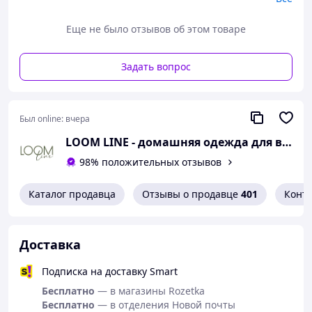
Размеры 140, 146 - 999 грн 🏷️
Размеры 152, 158 - 1249 грн 🏷️
Еще не было отзывов об этом товаре
Задать вопрос
Был online:
вчера
LOOM LINE - домашняя одежда для всей семьи
98% положительных отзывов
Каталог продавца
Отзывы о продавце
401
Конт
Доставка
Подписка на доставку Smart
Бесплатно
— в магазины Rozetka
Бесплатно
— в отделения Новой почты