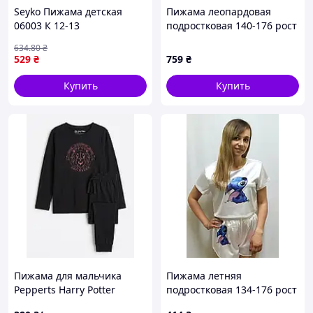
Seyko Пижама детская
Пижама леопардовая
06003 К 12-13
подростковая 140-176 рост
No822-1
634
.80
₴
529
₴
759
₴
Купить
Купить
Пижама для мальчика
Пижама летняя
Pepperts Harry Potter
подростковая 134-176 рост
Гриффиндор BS001334,