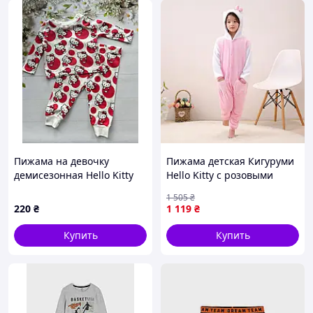
Пижама на девочку
Пижама детская Кигуруми
демисезонная Hello Kitty
Hello Kitty с розовыми
Primark р.62 см (0-3
сердечками Kigurumi Salex
1 505
₴
месяца)
Піжама дитяча Кігурумі
220
₴
1 119
₴
Hello Kitty з рожевими
сердечками
Купить
Купить