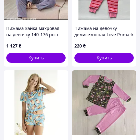
Пижама Зайка махровая
Пижама на девочку
на девочку 140-176 рост
демисезонная Love Primark
№5530 146
р.62 см (0-3 месяца)
1 127
₴
220
₴
Купить
Купить