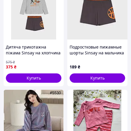
Дитяча трикотажна
Подростковые пижамные
піжама Sinsay на хлопчика
шорты Sinsay на мальчика
р.134 - 8-9 років
р.146 - 10-11 лет
575
₴
375
₴
189
₴
Купить
Купить