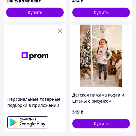
380
₴/комплект
414
₴
размер 134-140
Купить
Купить
Детская пижама кофта и
Персональные товарные
штаны с рисунком -
подборки в приложении
Donella - Молочный
519
₴
Купить