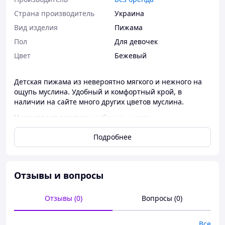
Страна производитель
Украина
Вид изделия
Пижама
Пол
Для девочек
Цвет
Бежевый
Детская пижама из невероятно мягкого и нежного на
ощупь муслина. Удобный и комфортный крой, в
наличии на сайте много других цветов муслина.
У комплект входить:
рубашка, шорты.
Материал – жатый двухслойный муслин (100% хлопок).
Подробнее
Ткань очень мягкая и приятная на ощупь, комфортная
при носке, ее можно не гладить. Одежда из муслина
полностью натуральная, поэтому отлично дышит,
хорошо пропускает влагу, не электризуется.
Отзывы и вопросы
Размеры 92, 98 - 699 грн 🏷️
Размеры 104, 110 - 779 грн 🏷️
Отзывы (0)
Вопросы (0)
Размеры 116, 122 - 829 грн 🏷️
Размеры 128, 134 - 879 грн 🏷️
Все