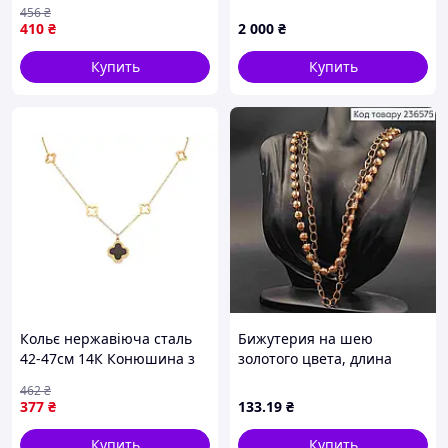
6мм 51213 ТМ XUPING
на черном украинское
456
₴
классическое украшение
410
₴
2 000
₴
на шею, подарок женщине
Купить
Купить
Кольє нержавіюча сталь
Бижутерия на шею
42-47см 14К Конюшина з
золотого цвета, длина
чорною і перламутровою
126см, комбинированное
462
₴
вставкою 1.5-8мм (350200)
двухуровневое для
377
₴
133
.19
₴
ТМ XUPING
подчеркивания образа
Купить
Купить