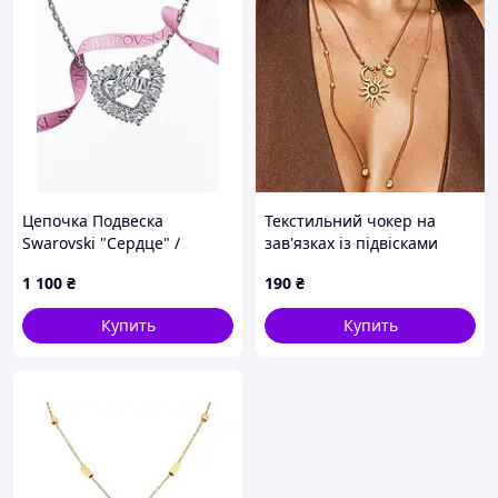
Цепочка Подвеска
Текстильний чокер на
Swarovski "Сердце" /
зав'язках із підвісками
Лучший Подарок Серебро
коричневий (80r059)
1 100
₴
190
₴
Купить
Купить