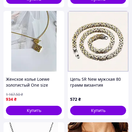
Женское колье Loewe
Цепь SR New мужская 80
золотистый One size
грамм византия
двухцветная, 8A58021C8
1 167
.50
₴
934
₴
572
₴
Купить
Купить