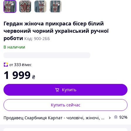
Гердан жіноча прикраса бісер білий
червоний чорний український ручної
роботи
Код: 900-2ББ
В наличии
333
от
₴
/мес
1 999
₴
Купить
Купить сейчас
92%
Продавец Скарбниця Карпат - чоловічі, жіночі, дитячі вишиванки, гердани, ручної роботи