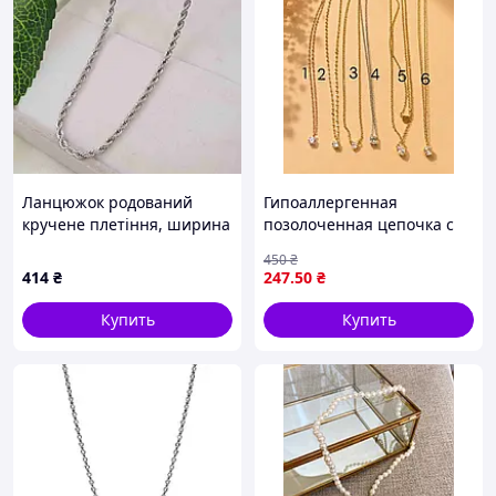
Також в нашому Інтернет-магазин
"Скарбниця Карпат"
― Ви знайдете
найрізноманітніші вироби ручної роботи від
кращих майстрів "Карпатського
вишиванки
скатертини
посуд
взуття
краю:
,
,
,
,
дари Карпат
вироби з овчини та
,
шкіри
вироби з дерева
сувенірна
,
,
продукція
та багато інших цікавих дрібничок на
будь-який смак. Тільки у нас Ви знайдете
Ланцюжок родований
Гипоаллергенная
оригінальні та неповторні речі, що
кручене плетіння, ширина
позолоченная цепочка с
стануть чудовим подарунком для Вас та Ваших
2мм, довжина 50см, Xuping
фианитом из медицинской
450
₴
рідних.
SB67
стали (Stainless Steel)
414
₴
247
.50
₴
Не забудьте переглянути Новинки!
Купить
Купить
Вдалих Вам закупів!