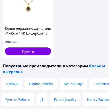
Колье нержавеющая сталь
41-45см 14К Циферблат с
черной и перламутровой
288
.59
₴
вставкой 1.5-3мм (350253)
ТМ XUPING
Купить
Популярные производители
в категории
Колье и
ожерелья
XUPING
Xuping Jewelry
Без бренда
Собствен
Ручная Работа
JS
Fallon Jewelry
Honey Fashio