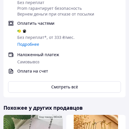
Без переплат
Чому варто купувати Товар в
Prom гарантирует безопасность
нашому інтернет-магазині?
Вернем деньги при отказе от посылки
Оплатить частями
Без переплат*, от 333 ₴/мес.
Якість
Подробнее
Наложенный платеж
Оригінальність
Самовывоз
Оплата на счет
Індивідуальний дизайн
Смотреть всё
Професійна консультація продавця
Великий асортимент товару, що
Похожее у других продавцов
постійно оновлюється