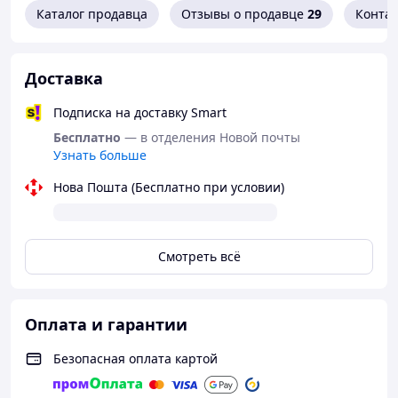
неперевершено.
Каталог продавца
Отзывы о продавце
29
Конта
У Вас виникли запитання щодо товару?
Доставка
Телефонуйте +38 (067) 967 22 08
Подписка на доставку Smart
Бесплатно
— в отделения Новой почты
Узнать больше
Як придбати Товар в інтернет магазині
Нова Пошта (Бесплатно при условии)
"Скарбниця-Карпат"?
Смотреть всё
Зробіть
Очікуйте
Оплатіть
Отримайте
Оплата и гарантии
замовленн
дзвінка
Ваше
товар
я
замовленн
Безопасная оплата картой
я