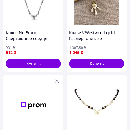
Колье No Brand
Колье V.Westwood gold
Сверкающее сердце
Размер: one size
393014C01 45 см
931
₴
1 307
.50
₴
(2556856223)
512
₴
1 046
₴
Купить
Купить