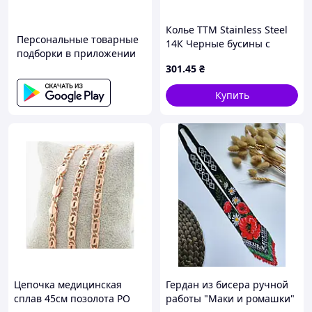
Колье ТТМ Stainless Steel
Персональные товарные
14К Черные бусины с
подборки в приложении
бабочкой 44-49см*4-5мм
301
.45
₴
арт.308137 ТМ XUPING
Купить
Цепочка медицинская
Гердан из бисера ручной
сплав 45см позолота РО
работы "Маки и ромашки"