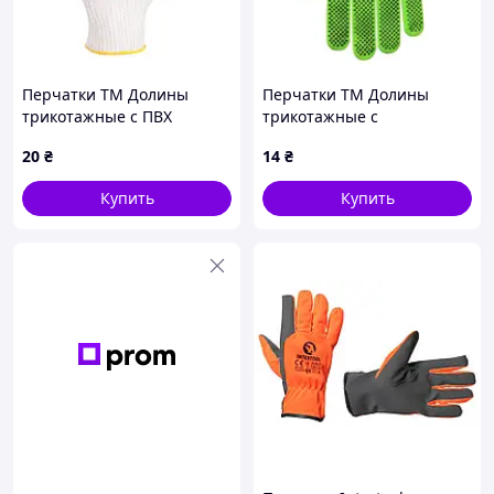
Перчатки ТМ Долины
Перчатки ТМ Долины
трикотажные с ПВХ
трикотажные с
рисунком Волна
микроточкой ПВХ зеленые
20
₴
14
₴
Универсал белые 10 класс
13 класс р10
р10
Купить
Купить