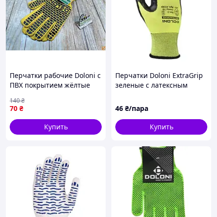
Перчатки рабочие Doloni с
Перчатки Doloni ExtraGrip
ПВХ покрытием жёлтые
зеленые с латексным
для строительных и
покрытием, размер 10
140
₴
хозяйственных работ
(4199)
70
₴
46
₴/пара
размер 10
Купить
Купить