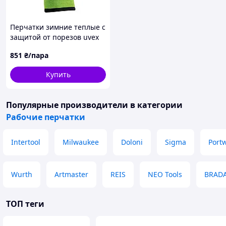
Перчатки зимние теплые с
защитой от порезов uvex
unilite thermo plus cut c
851
₴/пара
(6059109) 09/L
Купить
Популярные производители
в категории
Рабочие перчатки
Intertool
Milwaukee
Doloni
Sigma
Port
Wurth
Artmaster
REIS
NEO Tools
BRAD
ТОП теги