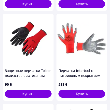
Купить
Купить
Защитные перчатки Tolsen
Перчатки Intertool с
полиэстер с латексным
нитриловым покрытием
покрытием красные XXL
10" (красно-серая) (SP-
90
₴
588
₴
(11) (45514)
0124) (12 шт.)
Купить
Купить