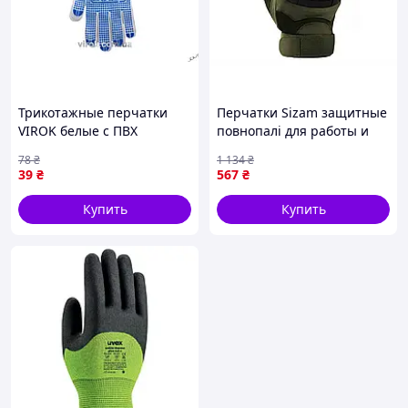
Трикотажные перчатки
Перчатки Sizam защитные
VIROK белые с ПВХ
повнопалі для работы и
точками для работы
активного отдыха с
78
₴
1 134
₴
размер 10 из 100%
сенсорными вставками и
39
₴
567
₴
полиэстера
вентиляцией
Купить
Купить