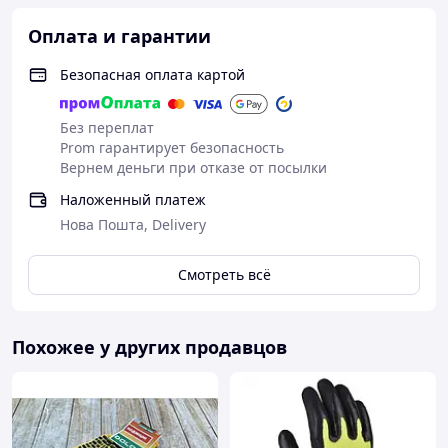
питательный либо восстанавливающий крем.
Оплата и гарантии
С популяризацией в нашей стране экстремального
спорта, вело туризма, тактических игр. Получила
Безопасная оплата картой
развитие категория спортивных
перчаток изготовленных из современных
Без переплат
технологических материалов обеспечивающих
Prom гарантирует безопасность
безопасность и комфорт.
Вернем деньги при отказе от посылки
Все перчатки и рукавицы соответствуют
разделяются по классу защиты указанным в допусках и
Наложенный платеж
ГОСТах. класс защиты указан цифрами.
Нова Пошта, Delivery
Смотреть всё
Похожее у других продавцов