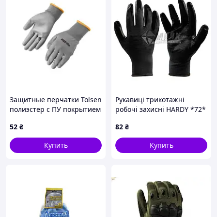
Защитные перчатки Tolsen
Рукавиці трикотажні
полиэстер с ПУ покрытием
робочі захисні HARDY *72*
серые XL (10) (45504)
ХL (10) покриття нітрил
52
₴
82
₴
Купить
Купить