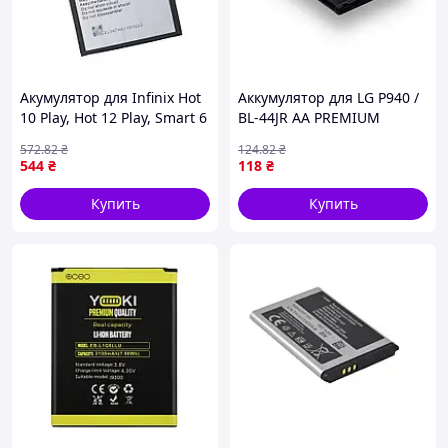
Акумулятор для Infinix Hot
Аккумулятор для LG P940 /
10 Play, Hot 12 Play, Smart 6
BL-44JR AA PREMIUM
/ BL-58BX Yoki (17000441)
(17000888)
572
.82
₴
124
.82
₴
544
₴
118
₴
Купить
Купить