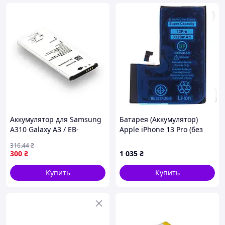
Аккумулятор для Samsung
Батарея (Аккумулятор)
A310 Galaxy A3 / EB-
Apple iPhone 13 Pro (без
BA310ABE AAAA no LOGO
ошибки)
316
.44
₴
(17015741)
300
₴
1 035
₴
Купить
Купить