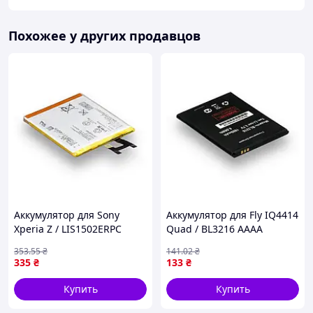
Похожее у других продавцов
Аккумулятор для Sony
Аккумулятор для Fly IQ4414
Xperia Z / LIS1502ERPC
Quad / BL3216 AAAA
AAAA no LOGO (17001094)
(17001045)
353
.55
₴
141
.02
₴
335
₴
133
₴
Купить
Купить