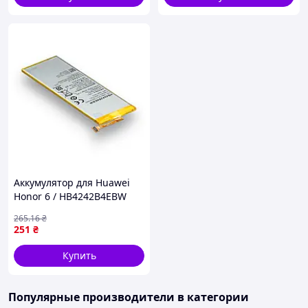
Аккумулятор для Huawei
Honor 6 / HB4242B4EBW
AAAA no LOGO (17001069)
265
.16
₴
251
₴
Купить
Популярные производители
в категории