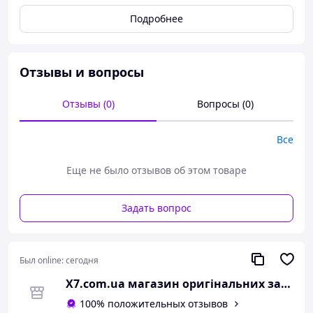
Подробнее
Совместимость: Xiaomi Redmi Note 13 Pro+ 5G
Тип аксесуара: Акумулятори (батареи)
Тип: Li-Pol
Производитель: Xiaomi (Сяоми)
Отзывы и вопросы
Гарантия: 12 месяцев
Модель акумулятора: Xiaomi BM5U
Отзывы (0)
Вопросы (0)
У нас вы найдете большой выбор оригинальных
Все
запчастей на Xiaomi, Poco в Наличии и Под заказ.
Еще не было отзывов об этом товаре
Задать вопрос
Был online:
сегодня
Х7.com.ua магазин оригінальних запчастин до ваших пристроїв
100% положительных отзывов