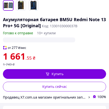
Акумуляторная батарея BM5U Redmi Note 13
Pro+ 5G [Original]
Код: 1330103000037B
Готово к отправке
10+ купили
277
от
₴
/мес
1 661
.55
₴
1 749
₴
Купить
Купить сейчас
100%
Продавец Х7.com.ua магазин оригінальних запчастин до ваших пристроїв