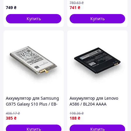
780
.63
₴
749
₴
741
₴
Купить
Купить
Аккумулятор для Samsung
Аккумулятор для Lenovo
G975 Galaxy S10 Plus / EB-
A586 / BL204 AAAA
BG975ABU AAAA no LOGO
(17001092)
406
.17
₴
198
.36
₴
(17000981)
385
₴
188
₴
Купить
Купить