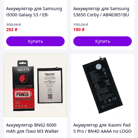
Аккумулятор для Samsung
Аккумулятор для Samsung
i9300 Galaxy S3 / EB-
S3650 Corby / AB463651BU
L1G6LLU Yoki (17000697)
AA PREMIUM (17000734)
308
.34
₴
190
.26
₴
292
₴
180
₴
Купить
Купить
Аккумулятор BN62 6000
Акумулятор для Xiaomi Pad
mAh для Поко М3 Walker
5 Pro / BN4D AAAA no LOGO
Professional 6975P6T66
(17016378)