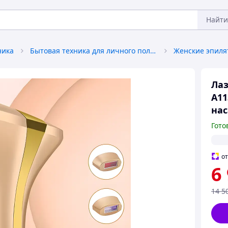
Найти
ника
Бытовая техника для личного пользования
Лаз
A11
нас
Гото
о
6
14 5