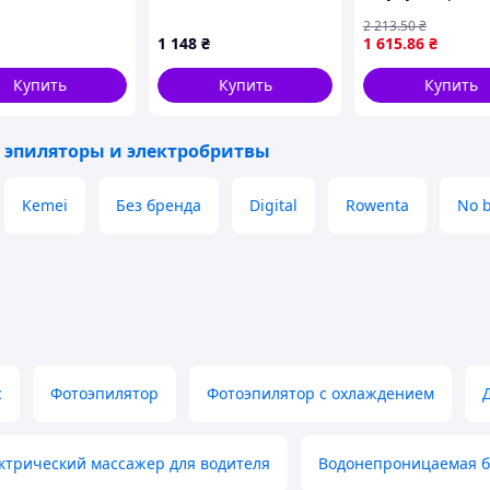
ки K332M17M98
литий-ионным АКБ
в 1 V-703, 8 наса
2 213
.50
₴
35103TBH48
(40)
1 148
₴
1 615
.86
₴
Купить
Купить
Купить
 эпиляторы и электробритвы
Kemei
Без бренда
Digital
Rowenta
No 
с
Фотоэпилятор
Фотоэпилятор с охлаждением
ктрический массажер для водителя
Водонепроницаемая б