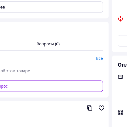
ее
Вопросы (0)
Все
Опл
 об этом товаре
прос
и и затрат на салоны