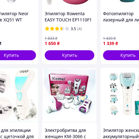
пилятор Neor
Эпилятор Rowenta
Фотоэпилятор
ne XQ51 WT
EASY TOUCH EP1110F1
лазерный для л
013) l
тела No Brand
3.5
(4)
Pointtorg 550-11
IPL (2693930205)
1 833
₴
1 439
₴
₴
1 650
₴
1 339
₴
2026
применения.
Купить
Купить
Купить
 для эпиляции
Электробритва для
Эпилятор женск
 с щеточкой для
женщин KM-3066 с
аккумуляторный