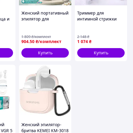
Женский портативный
Триммер для
ица и
эпилятор для
интимной стрижки
депиляции ,
женские, Триммер для
00U
Аккумуляторный
интимных зон без
 D14-
эпилятор для лица и
провода,
1 809
₴/комплект
2 148
₴
904
.50
₴/комплект
1 074
₴
тела , EWD
Электрический
эпилятор, Эпилятор
Купить
Купить
электрический, MTS
ий
Женский эпилятор-
 VGR 5
бритва KEMEI КМ-3018