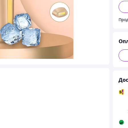
Прод
Оп
Дос