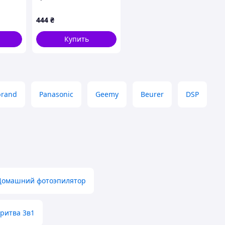
док
женская BQ-40
444
₴
Купить
brand
Panasonic
Geemy
Beurer
DSP
Домашний фотоэпилятор
ритва 3в1