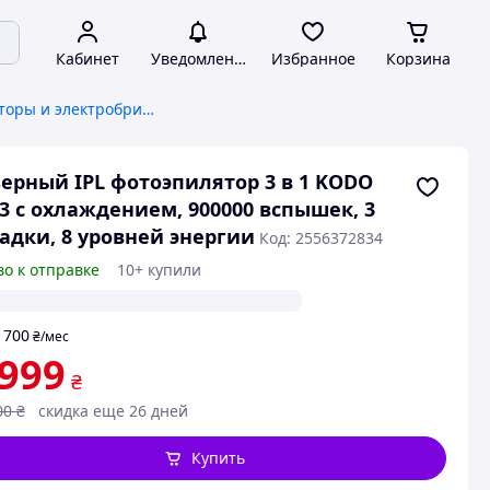
Кабинет
Уведомления
Избранное
Корзина
Женские эпиляторы и электробритвы
ерный IPL фотоэпилятор 3 в 1 KODO
3 с охлаждением, 900000 вспышек, 3
адки, 8 уровней энергии
Код: 2556372834
во к отправке
10+ купили
700
т
₴
/мес
 999
₴
00
₴
скидка еще 26 дней
Купить