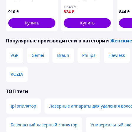
NIKAI NK-7818,
депилятор-триммер,
очист
1 648
₴
2E0P2P6481
Домашняя
910
₴
824
₴
844
₴
электробритва
женская, Готово к
Купить
Купить
отправке
Популярные производители
в категории
Женские
VGR
Gemei
Braun
Philips
Flawless
ROZIA
ТОП теги
Ipl эпилятор
Лазерные аппараты для удаления воло
Безопасный лазерный эпилятор
Универсальный эле