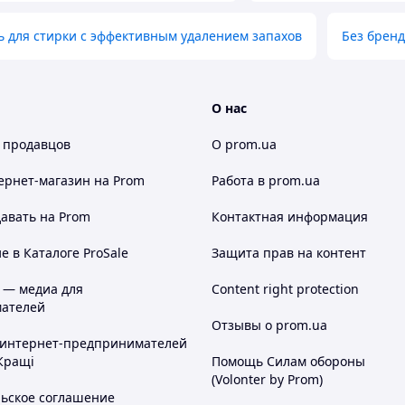
ь для стирки с эффективным удалением запахов
Без брен
О нас
 продавцов
О prom.ua
ернет-магазин
на Prom
Работа в prom.ua
авать на Prom
Контактная информация
 в Каталоге ProSale
Защита прав на контент
 — медиа для
Content right protection
ателей
Отзывы о prom.ua
 интернет-предпринимателей
Кращі
Помощь Силам обороны
(Volonter by Prom)
льское соглашение