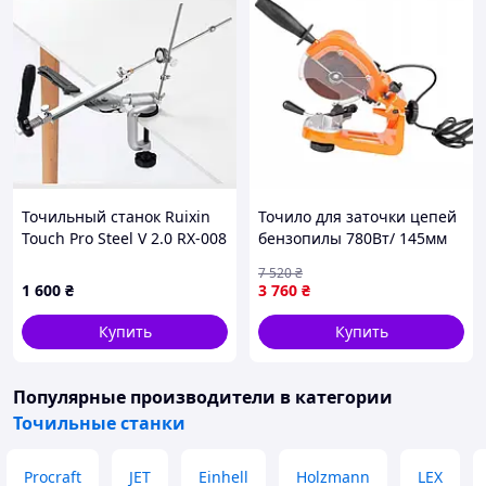
Точильный станок Ruixin
Точило для заточки цепей
Touch Pro Steel V 2.0 RX-008
бензопилы 780Вт/ 145мм
(30084)
LEX (Польша), Точильный
7 520
₴
станок для цепей, QLL
1 600
₴
3 760
₴
Купить
Купить
Популярные производители
в категории
Точильные станки
Procraft
JET
Einhell
Holzmann
LEX