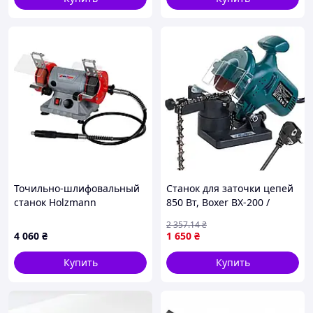
Точильно-шлифовальный
Станок для заточки цепей
станок Holzmann
850 Вт, Boxer BX-200 /
DSM75SET_230V
Электрическая точилка
2 357
.14
₴
для цепи
4 060
₴
1 650
₴
Купить
Купить