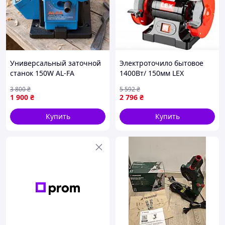
Универсальный заточной
Электроточило бытовое
станок 150W AL-FA
1400Вт/ 150мм LEX
(Польша), Точило
(Польша), Настольный
3 800
₴
5 592
₴
универсальное
станок для заточки,
1 900
₴
2 796
₴
электрическое, Станок
Гриндер шлифовальный
точильный, TFF
станок, RYH
Купить
Купить