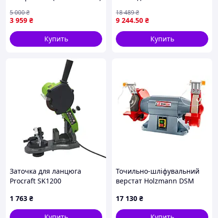
с LCD экраном
шлифовки и полировки
5 000
₴
18 489
₴
инструментов с
3 959
₴
9 244
.50
₴
керамическими кругами
Купить
Купить
Заточка для ланцюга
Точильно-шліфувальний
Procraft SK1200
верстат Holzmann DSM
250_230V
1 763
₴
17 130
₴
Купить
Купить