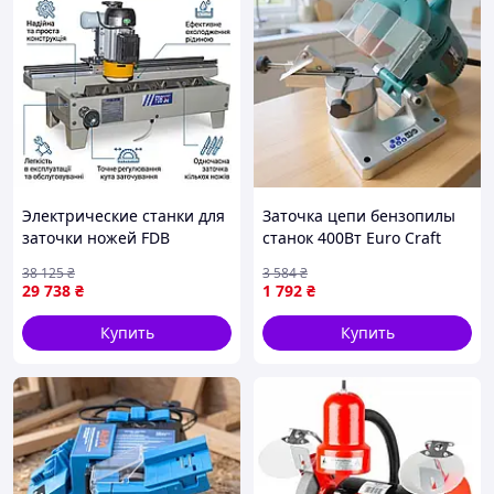
Электрические станки для
Заточка цепи бензопилы
заточки ножей FDB
станок 400Вт Euro Craft
Maschinen TS600, 220 В, 50
(Польша), Заточной станок
38 125
₴
3 584
₴
кг
для цепей бензопил, TFF
29 738
₴
1 792
₴
Купить
Купить