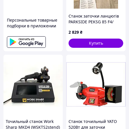
Станок заточки ланцюгів
Персональные товарные
PARKSIDE PEKSG 85 F4/
подборки в приложении
точилка цепів/цепей
2 829
₴
Купить
Точильный станок Work
Станок точильный YATO
Sharp MKD4 (WSKTS2stend)
520Вт для заточки