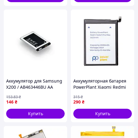
Аккумулятор для Samsung
Аккумуляторная батарея
X200 / AB463446BU AA
PowerPlant Xiaomi Redmi
STANDART (17000771)
Note 9 Pro Max (BN52)
153
.83
₴
315
₴
5020mAh (SM220373) —
146
₴
290
₴
Доступный
Купить
Купить