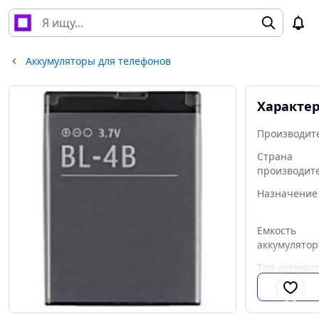
Аккумуляторы для телефонов
Характе
Производит
Страна
производит
Назначение
Емкость
аккумулятор
Тип аккумул