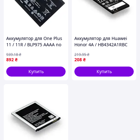
Аккумулятор для One Plus
Аккумулятор для Huawei
11 / 11R / BLP975 AAAA no
Honor 4A / HB4342A1RBC
LOGO (17015850)
AAAA no LOGO (17000959)
939
.18
₴
219
.95
₴
892
₴
208
₴
Купить
Купить