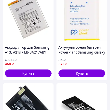
Аккумулятор для Samsung
Аккумуляторная батарея
A13, A21s / EB-BA217ABY
PowerPlant Samsung Galaxy
Yoki (17000413)
A70 (EB-BA705ABU)
485
.12
₴
623
₴
4500mAh (SM170715) —
460
₴
573
₴
Доступный
Купить
Купить