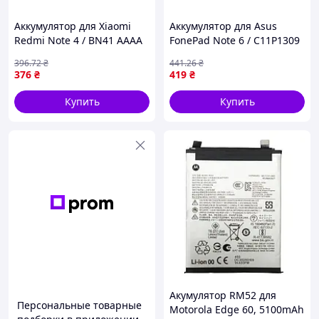
Аккумулятор для Xiaomi
Аккумулятор для Asus
Redmi Note 4 / BN41 AAAA
FonePad Note 6 / C11P1309
(17000972)
AAAA (17001104)
396
.72
₴
441
.26
₴
376
₴
419
₴
Купить
Купить
Акумулятор RM52 для
Персональные товарные
Motorola Edge 60, 5100mAh