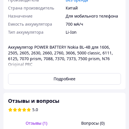
Страна производитель
Китай
Назначение
Для мобильного телефона
Емкость аккумулятора
700 мА/ч
Тип аккумулятора
Li-Ion
Аккумулятор POWER BATTERY Nokia BL-4B для 1606,
2505, 2605, 2630, 2660, 2760, 3606, 5000 classic, 6111,
6125, 7070 prism, 7088, 7370, 7373, 7500 prism, N76
Original PRC
Маркировка: BL-4B
Подробнее
Для моделей: Nokia 1606, 2505, 2605, 2630, 2660, 2760,
3606, 5000 classic, 6111, 6125, 7070 prism, 7088, 7370,
7373, 7500 prism, N76
Отзывы и вопросы
5.0
Отправка Укрпочтой и Meest почтами возможна по
полной предоплате на карту или счет!
Отзывы (1)
Вопросы (0)