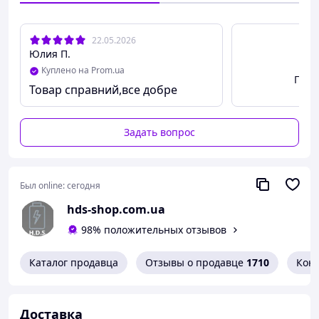
Гарантирована полная совместимость с моделями и
маркировками.
22.05.2026
Получив заказ, обратите внимание на контакты
Юлия П.
батареи. Возможно, на них будет наклеена защитная
Куплено на Prom.ua
пленка.
Посм
Товар справний,все добре
Сверьте маркировку старой и заказываемой батареи.
Задать вопрос
Был online:
сегодня
hds-shop.com.ua
98% положительных отзывов
Каталог продавца
Отзывы о продавце
1710
Кон
Доставка