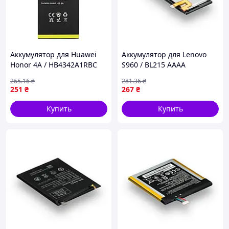
Аккумулятор для Huawei
Аккумулятор для Lenovo
Honor 4A / HB4342A1RBC
S960 / BL215 AAAA
Yoki (17000960)
(17000982)
265
.16
₴
281
.36
₴
251
₴
267
₴
Купить
Купить