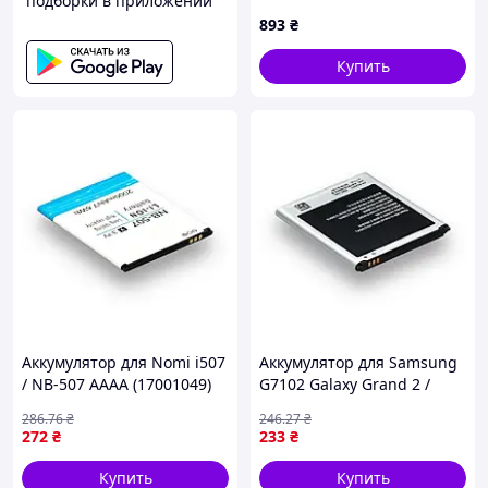
подборки в приложении
(original PRC)
893
₴
Купить
Аккумулятор для Nomi i507
Аккумулятор для Samsung
/ NB-507 AAAA (17001049)
G7102 Galaxy Grand 2 /
B220AC AAA no LOGO
286
.76
₴
246
.27
₴
(17000977)
272
₴
233
₴
Купить
Купить