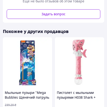
Характеристики:
Еще не было отзывов об этом товаре
Комплектация: пистолет, бутылка с жидкостью
(150 мл), перезаряжаемый Li-аккумулятор,
Задать вопрос
зарядный кабель USB, отвертка
Количество отверстий: 57
LED-подсветка: есть
Похожее у других продавцов
Материал: безопасный пластик
Размеры игрушки: 20×26×10см
Упаковка: картонная коробка
Мыльные пузыри "Mega
Пистолет с мыльными
Bubbles Щенячий патруль
пузырями H038 Shark +
/ Paw Patrol". Объем 450 мл
bottle 50ml Pink
239
.20
₴