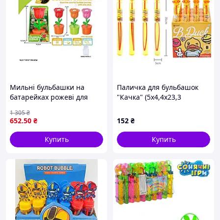
Мильні бульбашки на
Паличка для бульбашок
батарейках рожеві для
"Качка" (5x4,4x23,3
детей с функцией
см)/Bubble Fun
1 305
₴
создания мыльных
652
.50
₴
152
₴
пузырей
Купить
Купить