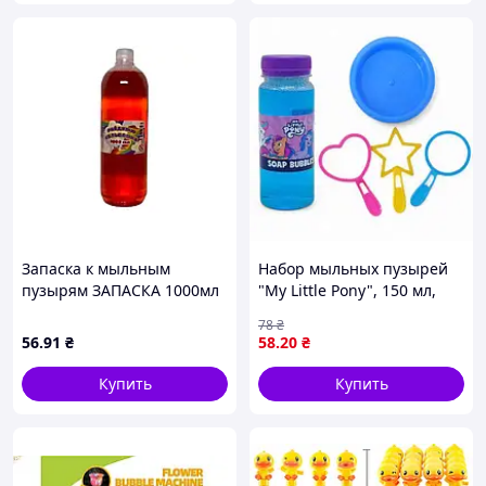
Запаска к мыльным
Набор мыльных пузырей
пузырям ЗАПАСКА 1000мл
"My Little Pony", 150 мл,
ТМ ЧУДИСАМ
миска, 3 рамки
78
₴
56
.91
₴
58
.20
₴
Купить
Купить