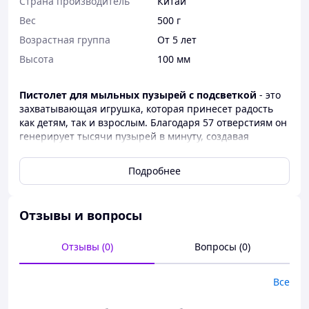
Страна производитель
Китай
Вес
500 г
Возрастная группа
От 5 лет
Высота
100 мм
Пистолет для мыльных пузырей с подсветкой
- это
захватывающая игрушка, которая принесет радость
как детям, так и взрослым. Благодаря 57 отверстиям он
генерирует тысячи пузырей в минуту, создавая
эффектное шоу с LED-подсветкой.
Игрушка работает от перезаряжаемого Li-
Подробнее
аккумулятора, что делает ее удобной и экономичной в
использовании. Просто налейте специальный раствор
в резервуар, нажмите кнопку – и вокруг вас появится
Отзывы и вопросы
сверкающий поток пузырей.
Полностью безопасен для детей: не содержит
токсичных веществ, не раздражает кожу и прост в
Отзывы (0)
Вопросы (0)
эксплуатации. Отлично подойдет для праздников,
вечеринок, свадеб и веселых игр на свежем воздухе,
Все
гарантируя яркие эмоции и незабываемые моменты.