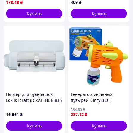
178
.48
₴
409
₴
Купить
Купить
Плотер для бульбашок
Генератор мыльных
Loklik Icraft (ICRAFTBUBBLE)
пузырей "Лягушка",
оранжевый
384
.80
₴
16 661
₴
287
.12
₴
Купить
Купить