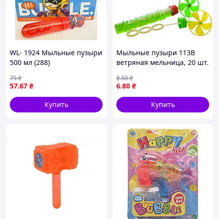
WL- 1924 Мыльные пузыри
Мыльные пузыри 113B
500 мл (288)
ветряная мельница, 20 шт.
(микс цвета) в диспл., 25-
79
₴
8
.50
₴
16-4,5 см.
57
.67
₴
6
.80
₴
Купить
Купить