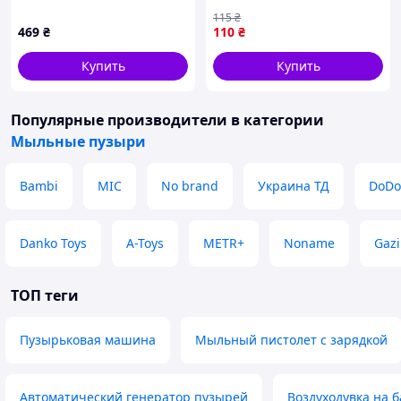
BJC-A(Green) со светом
игрушка для детей для
115
₴
активных игр и
469
₴
110
₴
развлечений
Купить
Купить
Популярные производители
в категории
Мыльные пузыри
Bambi
MIC
No brand
Украина ТД
DoDo
Danko Toys
A-Toys
METR+
Noname
Gazi
ТОП теги
Пузырьковая машина
Мыльный пистолет с зарядкой
Автоматический генератор пузырей
Воздуходувка на б