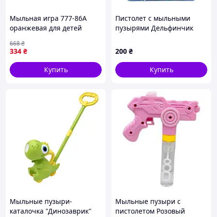
Мыльная игра 777-86A
Пистолет с мыльными
оранжевая для детей
пузырями Дельфинчик
развивающая игра для
3333B(Pink) механический,
668
₴
творчества и развлечения
2 запаски
334
₴
200
₴
Купить
Купить
Мыльные пузыри-
Мыльные пузыри с
каталочка "Динозаврик"
пистолетом Розовый